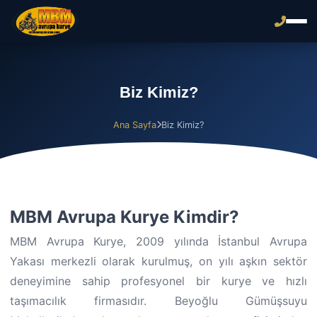
Biz Kimiz?
Ana Sayfa
Biz Kimiz?
MBM Avrupa Kurye Kimdir?
MBM Avrupa Kurye, 2009 yılında İstanbul Avrupa
Yakası merkezli olarak kurulmuş, on yılı aşkın sektör
deneyimine sahip profesyonel bir kurye ve hızlı
taşımacılık firmasıdır. Beyoğlu Gümüşsuyu