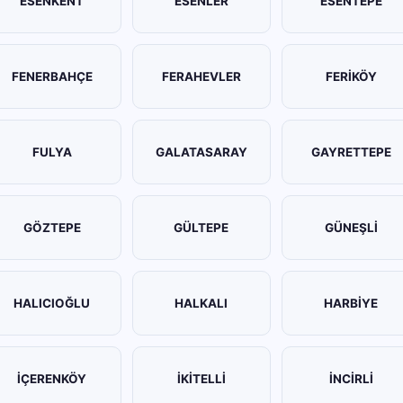
ESENKENT
ESENLER
ESENTEPE
FENERBAHÇE
FERAHEVLER
FERİKÖY
FULYA
GALATASARAY
GAYRETTEPE
GÖZTEPE
GÜLTEPE
GÜNEŞLİ
HALICIOĞLU
HALKALI
HARBİYE
İÇERENKÖY
İKİTELLİ
İNCİRLİ