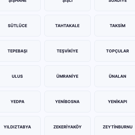
ŞİŞHANE
ŞİŞLİ
SUADİYE
SÜTLÜCE
TAHTAKALE
TAKSİM
TEPEBAŞI
TEŞVİKİYE
TOPÇULAR
ULUS
ÜMRANİYE
ÜNALAN
YEDPA
YENİBOSNA
YENİKAPI
YILDIZTABYA
ZEKERİYAKÖY
ZEYTİNBURNU