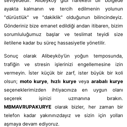
seviyededir. Alibeyköy gibi hareketli bir bölgede
ayakta kalmanın ve tercih edilmenin yolunun
"dürüstlük" ve "dakiklik" olduğunun bilincindeyiz.
Gönderiniz bize emanet edildiği andan itibaren, bizim
sorumluluğumuz başlar ve teslimat teyidi size
iletilene kadar bu süreç hassasiyetle yönetilir.
Sonuç olarak Alibeyköy’ün yoğun temposunda,
trafiğin ve stresin işlerinizi engellemesine izin
vermeyin. İster küçük bir zarf, ister büyük bir koli
olsun;
moto kurye
,
hızlı kurye
veya
arabalı kurye
seçeneklerimizden ihtiyacınıza en uygun olanı
seçerek işinizi uzmanına bırakın.
MBMAVRUPAKURYE
olarak bizler, her zaman bir
telefon kadar yakınınızdayız ve sizin için yolları
aşmaya devam ediyoruz.