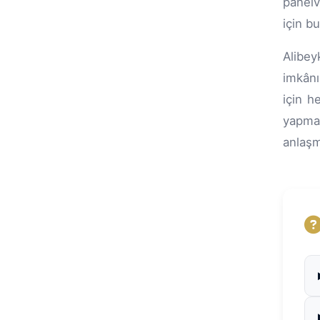
panelv
için b
Alibey
imkânı
için h
yapma
anlaşm