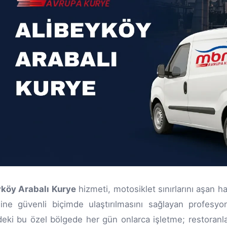
yköy Arabalı Kurye
hizmeti, motosiklet sınırlarını aşan h
ine güvenli biçimde ulaştırılmasını sağlayan profesyo
deki bu özel bölgede her gün onlarca işletme; restoranlar,