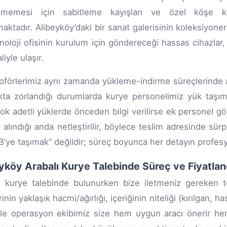
enmemesi için sabitleme kayışları ve özel köşe kor
aktadır. Alibeyköy’daki bir sanat galerisinin koleksiyone
knoloji ofisinin kurulum için göndereceği hassas cihazlar
liyle ulaşır.
oförlerimiz aynı zamanda yükleme-indirme süreçlerinde ak
ta zorlandığı durumlarda kurye personelimiz yük taşım
ok adetli yüklerde önceden bilgi verilirse ek personel g
n alındığı anda netleştirilir, böylece teslim adresinde sü
 B’ye taşımak” değildir; süreç boyunca her detayın profes
yköy Arabalı Kurye Talebinde Süreç ve Fiyatla
ı kurye talebinde bulunurken bize iletmeniz gereken tem
nin yaklaşık hacmi/ağırlığı, içeriğinin niteliği (kırılgan, ha
erle operasyon ekibimiz size hem uygun aracı önerir hem