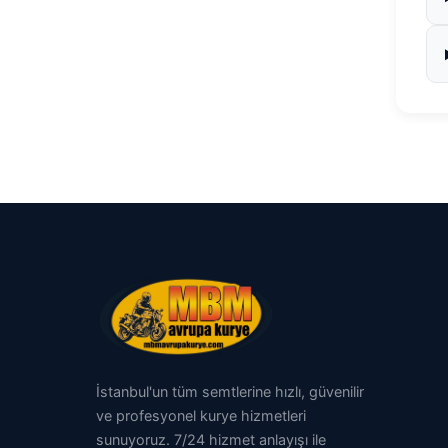
İstanbul'un tüm semtlerine hızlı, güvenilir
ve profesyonel kurye hizmetleri
sunuyoruz. 7/24 hizmet anlayışı ile