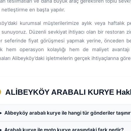
an teslimatları ve daha büyük araç gerektiren toplu sevkiyat
u netleştirme en başta yapılır.
köy’daki kurumsal müşterilerimize aylık veya haftalık pe
 sunuyoruz. Düzenli sevkiyat ihtiyacı olan bir restoran z
er seferinde fiyat görüşmesi yapmak yerine, önceden belir
k hem operasyon kolaylığı hem de maliyet avantajı
aları Alibeyköy’daki işletmelerin gerçek ihtiyaçlarına göre 
ALİBEYKÖY ARABALI KURYE Hakkın
Ali̇beyköy arabalı kurye ile hangi tür gönderiler taşını
Arabalı kurye ile moto kurye arasındaki fark nedir?