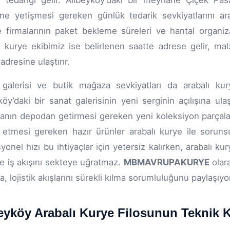
 tedariği gelir. Alibeyköy’daki bir meyhane Çiçek Pa
ine yetişmesi gereken günlük tedarik sevkiyatlarını a
e firmalarının paket bekleme süreleri ve hantal organiza
ı kurye ekibimiz ise belirlenen saatte adrese gelir, m
adresine ulaştırır.
galerisi ve butik mağaza sevkiyatları da arabalı kury
köy’daki bir sanat galerisinin yeni serginin açılışına ul
nın depodan getirmesi gereken yeni koleksiyon parçala
 etmesi gereken hazır ürünler arabalı kurye ile sorunsu
yonel hızı bu ihtiyaçlar için yetersiz kalırken, arabalı 
e iş akışını sekteye uğratmaz.
MBMAVRUPAKURYE
olara
a, lojistik akışlarını sürekli kılma sorumluluğunu paylaşıyo
eyköy Arabalı Kurye Filosunun Teknik K