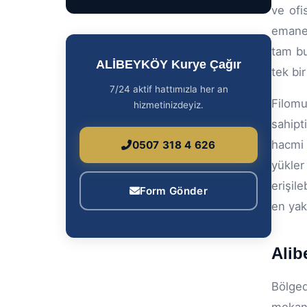
ve ofi
emanet
tam bu
ALİBEYKÖY Kurye Çağır
tek bir
7/24 aktif hattımızla her an
Filomu
hizmetinizdeyiz.
sahipt
hacmi 
0507 318 4 626
yükler
erişil
Form Gönder
en yak
Alib
Bölged