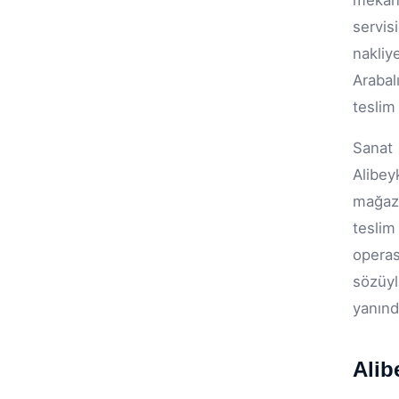
mekan
servis
nakliy
Arabal
teslim 
Sanat 
Alibey
mağaza
teslim
operas
sözüyl
yanınd
Alib