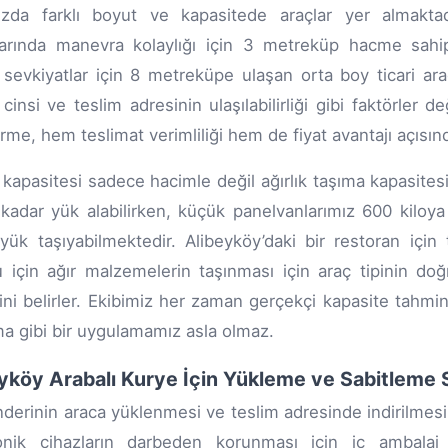
uzda farklı boyut ve kapasitede araçlar yer almaktad
larında manevra kolaylığı için 3 metreküp hacme sah
sevkiyatlar için 8 metreküpe ulaşan orta boy ticari ara
cinsi ve teslim adresinin ulaşılabilirliği gibi faktörler d
rme, hem teslimat verimliliği hem de fiyat avantajı açısında
 kapasitesi sadece hacimle değil ağırlık taşıma kapasites
 kadar yük alabilirken, küçük panelvanlarımız 600 kiloya
yük taşıyabilmektedir. Alibeyköy’daki bir restoran için
 için ağır malzemelerin taşınması için araç tipinin d
sini belirler. Ekibimiz her zaman gerçekçi kapasite tahmi
ma gibi bir uygulamamız asla olmaz.
yköy Arabalı Kurye İçin Yükleme ve Sabitleme S
nderinin araca yüklenmesi ve teslim adresinde indirilmesi 
onik cihazların darbeden korunması için iç ambalaj e