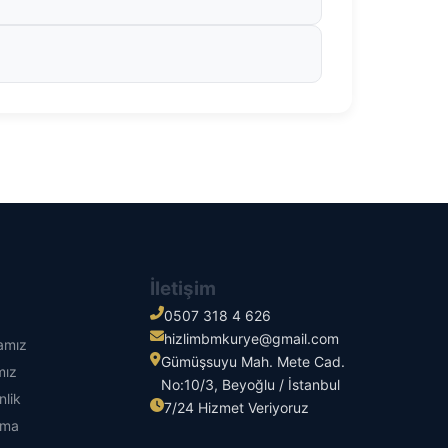
İletişim
0507 318 4 626
hizlimbmkurye@gmail.com
kamız
Gümüşsuyu Mah. Mete Cad.
mız
No:10/3, Beyoğlu / İstanbul
nlik
7/24 Hizmet Veriyoruz
tma