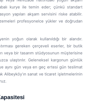
sajı veya Nevizade hattındaki yoğun akşam
rabalı kurye ile temin eder; çünkü standart
syon yapıları akşam servisini riske atabilir.
alzemeleri profesyonelce yükler ve doğrudan
enin yoğun olarak kullanıldığı bir alandır.
aştırması gereken çerçeveli eserler, bir butik
rı veya bir tasarım stüdyosunun müşterisine
zca ulaştırılır. Geleneksel kargonun günlük
kurye aynı gün veya en geç ertesi gün teslimat
k Alibeyköy’ın sanat ve ticaret işletmelerinin
ruz.
apasitesi