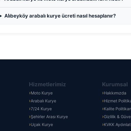
Ali̇beyköy arabalı kurye ücreti nasıl hesaplanır?
Hizmetlerimiz
Kurumsal
Moto Kurye
Hakkımızda
Arabalı Kurye
Hizmet Politi
7/24 Kurye
Kalite Politika
Şehirler Arası Kurye
Gizlilik & Güve
Uçak Kurye
KVKK Aydınla