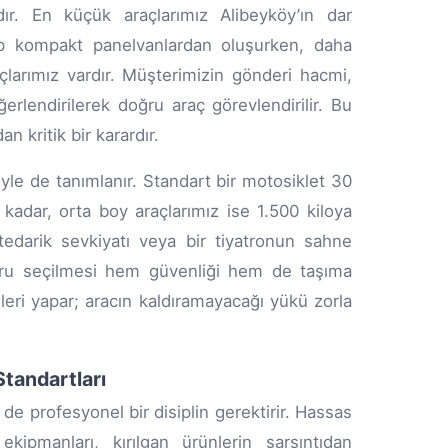
ır. En küçük araçlarımız Alibeyköy’ın dar
ip kompakt panelvanlardan oluşurken, daha
çlarımız vardır. Müşterimizin gönderi hacmi,
eğerlendirilerek doğru araç görevlendirilir. Bu
n kritik bir karardır.
iyle de tanımlanır. Standart bir motosiklet 30
 kadar, orta boy araçlarımız ise 1.500 kiloya
 tedarik sevkiyatı veya bir tiyatronun sahne
oğru seçilmesi hem güvenliği hem de taşıma
nleri yapar; aracın kaldıramayacağı yükü zorla
tandartları
de profesyonel bir disiplin gerektirir. Hassas
kipmanları, kırılgan ürünlerin sarsıntıdan