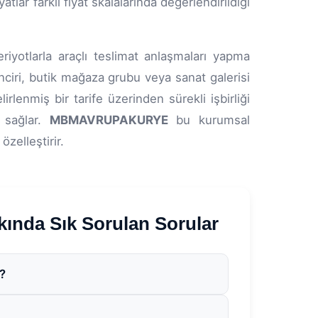
lar farklı fiyat skalalarında değerlendirildiği
riyotlarla araçlı teslimat anlaşmaları yapma
inciri, butik mağaza grubu veya sanat galerisi
lenmiş bir tarife üzerinden sürekli işbirliği
 sağlar.
MBMAVRUPAKURYE
bu kurumsal
özelleştirir.
da Sık Sorulan Sorular
r?