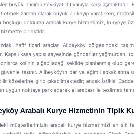
sler büyük hacimli sevkiyat ihtiyacıyla karşılaşmaktadır. 
 etmek zaman olarak büyük bir kayıp yaratırken, motosikle
 boşluğu dolduran arabalı kurye hizmetimiz, kuryeye özgü
 hizmette birleştirir.
zdaki hafif ticari araçlar, Alibeyköy bölgesindeki taşım
ir. Kapalı kasa yapısı sayesinde gönderiler yağmurdan, to
onlarca kolinin sığabileceği şekilde planlanmış olup ger
 güvenle taşınır. Alibeyköy’ın dar ve eğimli sokaklarına 
ebilir köşelerine girip çıkabilmektedir; ancak İstiklal Cadd
ın uygun noktaya park ederek el arabası ile teslimatı tam
eyköy Arabalı Kurye Hizmetinin Tipik K
eki müşterilerimizin arabalı kurye hizmetimizi en sık te