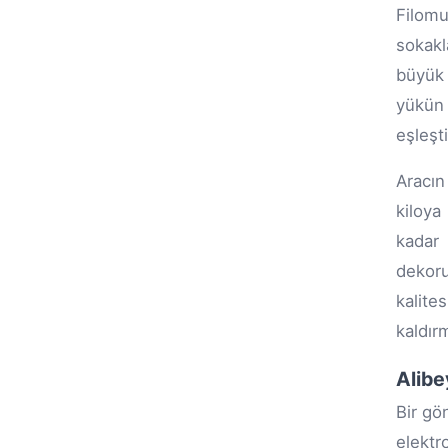
Filom
sokak
büyük 
yükün 
eşleşti
Aracın
kiloya
kadar 
dekoru
kalite
kaldır
Alibe
Bir gö
elektr