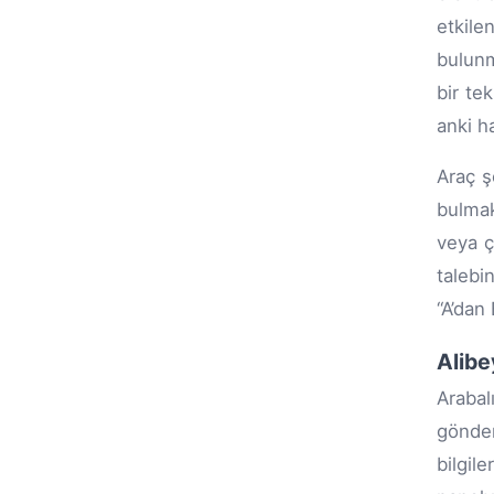
etkil
bulunm
bir te
anki ha
Araç ş
bulmak
veya ç
talebi
“A’dan
Alibe
Arabal
gönderi
bilgil