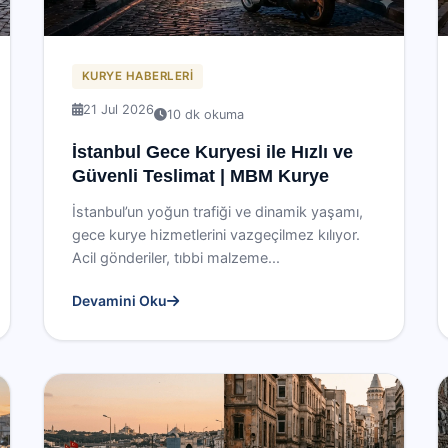
KURYE HABERLERI
21 Jul 2026
10 dk okuma
İstanbul Gece Kuryesi ile Hızlı ve
Güvenli Teslimat | MBM Kurye
İstanbul’un yoğun trafiği ve dinamik yaşamı,
gece kurye hizmetlerini vazgeçilmez kılıyor.
Acil gönderiler, tıbbi malzeme...
Devamini Oku