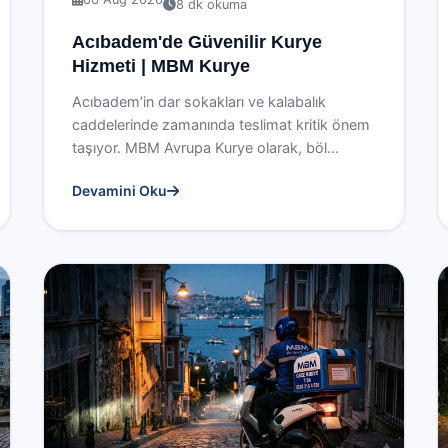
8 dk okuma
Acıbadem'de Güvenilir Kurye
Hizmeti | MBM Kurye
Acıbadem’in dar sokakları ve kalabalık
caddelerinde zamanında teslimat kritik önem
taşıyor. MBM Avrupa Kurye olarak, böl...
Devamini Oku