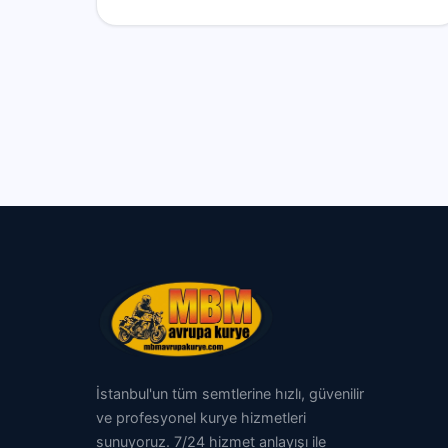
İstanbul'un tüm semtlerine hızlı, güvenilir
ve profesyonel kurye hizmetleri
sunuyoruz. 7/24 hizmet anlayışı ile