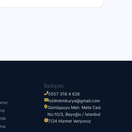
İletişim
0507 318 4 626
hizlimbmkurye@gmail.com
kamız
Gümüşsuyu Mah. Mete Cad.
mız
No:10/3, Beyoğlu / İstanbul
nlik
7/24 Hizmet Veriyoruz
tma