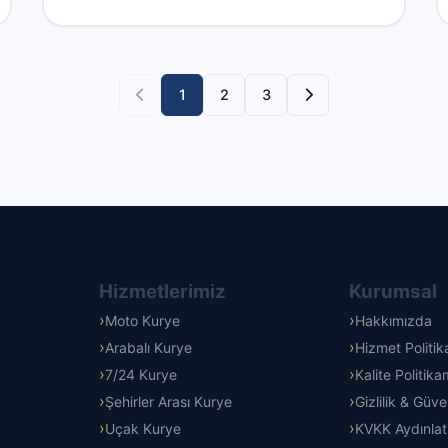
1
2
3
Hizmetlerimiz
Kurumsal
Moto Kurye
Hakkımızda
Arabalı Kurye
Hizmet Politi
7/24 Kurye
Kalite Politika
Şehirler Arası Kurye
Gizlilik & Güve
Uçak Kurye
KVKK Aydınla