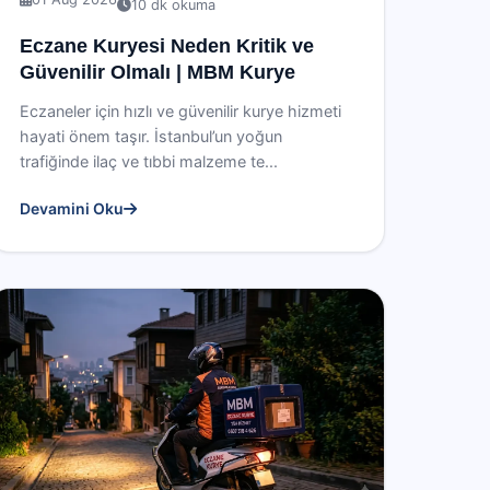
10 dk okuma
Eczane Kuryesi Neden Kritik ve
Güvenilir Olmalı | MBM Kurye
Eczaneler için hızlı ve güvenilir kurye hizmeti
hayati önem taşır. İstanbul’un yoğun
trafiğinde ilaç ve tıbbi malzeme te...
Devamini Oku