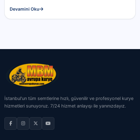
Devamini Oku
İstanbul'un tüm semtlerine hızlı, güvenilir ve profesyonel kurye
hizmetleri sunuyoruz. 7/24 hizmet anlayışı ile yanınızdayız.