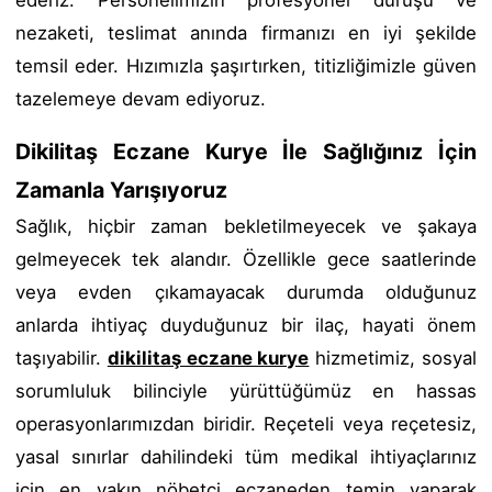
ederiz. Personelimizin profesyonel duruşu ve
nezaketi, teslimat anında firmanızı en iyi şekilde
temsil eder. Hızımızla şaşırtırken, titizliğimizle güven
tazelemeye devam ediyoruz.
Dikilitaş Eczane Kurye İle Sağlığınız İçin
Zamanla Yarışıyoruz
Sağlık, hiçbir zaman bekletilmeyecek ve şakaya
gelmeyecek tek alandır. Özellikle gece saatlerinde
veya evden çıkamayacak durumda olduğunuz
anlarda ihtiyaç duyduğunuz bir ilaç, hayati önem
taşıyabilir.
dikilitaş eczane kurye
hizmetimiz, sosyal
sorumluluk bilinciyle yürüttüğümüz en hassas
operasyonlarımızdan biridir. Reçeteli veya reçetesiz,
yasal sınırlar dahilindeki tüm medikal ihtiyaçlarınız
için en yakın nöbetçi eczaneden temin yaparak