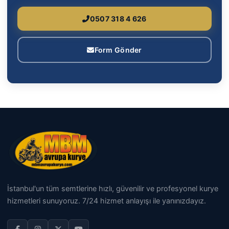
0507 318 4 626
Form Gönder
İstanbul'un tüm semtlerine hızlı, güvenilir ve profesyonel kurye
hizmetleri sunuyoruz. 7/24 hizmet anlayışı ile yanınızdayız.