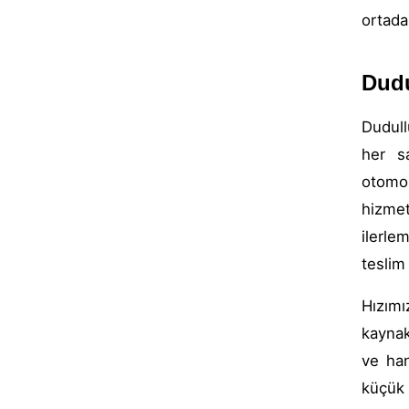
ortada
Dudu
Dudull
her sa
otomo
hizmet
ilerle
teslim 
Hızımı
kaynak
ve han
küçük 