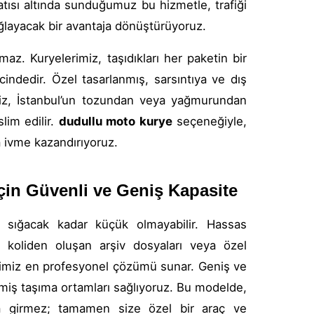
tısı altında sunduğumuz bu hizmetle, trafiği
ağlayacak bir avantaja dönüştürüyoruz.
az. Kuryelerimiz, taşıdıkları her paketin bir
ncindedir. Özel tasarlanmış, sarsıntıya ve dış
iniz, İstanbul’un tozundan veya yağmurundan
lim edilir.
dudullu moto kurye
seçeneğiyle,
a ivme kazandırıyoruz.
İçin Güvenli ve Geniş Kapasite
a sığacak kadar küçük olmayabilir. Hassas
a koliden oluşan arşiv dosyaları veya özel
miz en profesyonel çözümü sunar. Geniş ve
miş taşıma ortamları sağlıyoruz. Bu modelde,
a girmez; tamamen size özel bir araç ve