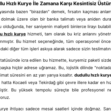
lu Hızlı Kurye İle Zamana Karşı Kesintisiz Üstü
yasında bazen "birazdan" demek, fırsatın kaçması anlam
 dolmak üzere olan bir banka talimatı veya aniden dur
 olduğunda, her saniyenin maliyeti binlerce lirayı bulabil
u hızlı kurye
hizmeti, tam olarak bu kriz anlarını yönet
anmıştır. Bu hizmet seçeneğinde, tüm operasyonel önceli
daki diğer tüm işleri askıya alarak sadece sizin teslimatını
statüsünde icra edilen bu hizmette, kuryemiz paketi sizde
başka hiçbir adrese uğramaz. Bu, lojistik dilinde "nokta
imat süresini en az yarı yarıya kısaltır.
dudullu hızlı kury
 hatta Kocaeli veya Tekirdağ gibi çevre illere kadar en hı
lmiştir. Bu yüksek tempolu süreçte bile profesyonel 
oruz.
kurye ihtiyacı sadece mesai saatleri içinde doğmaz. San