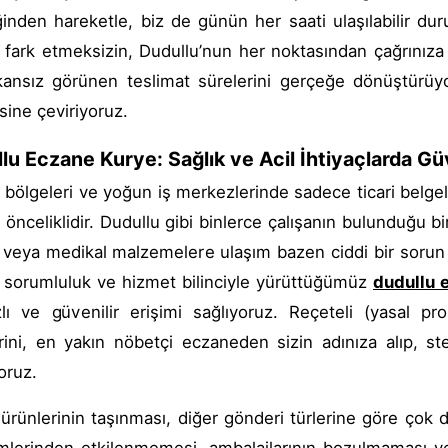
inden hareketle, biz de günün her saati ulaşılabilir du
 fark etmeksizin, Dudullu’nun her noktasından çağrınıza 
kansız görünen teslimat sürelerini gerçeğe dönüştürüyor,
sine çeviriyoruz.
lu Eczane Kurye: Sağlık ve Acil İhtiyaçlarda G
 bölgeleri ve yoğun iş merkezlerinde sadece ticari belgeler
önceliklidir. Dudullu gibi binlerce çalışanın bulunduğu bir
 veya medikal malzemelere ulaşım bazen ciddi bir sorun h
 sorumluluk ve hizmet bilinciyle yürüttüğümüz
dudullu 
lı ve güvenilir erişimi sağlıyoruz. Reçeteli (yasal pr
rini, en yakın nöbetçi eczaneden sizin adınıza alıp, ste
oruz.
 ürünlerinin taşınması, diğer gönderi türlerine göre çok dah