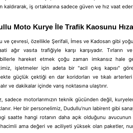
n kaldırarak, iş ortaklarına sadece güven ve hız vaat eder
llu Moto Kurye İle Trafik Kaosunu Hız
u ve çevresi, özellikle Şerifali, İmes ve Kadosan gibi yoğu
ati ağır vasıta trafiğiyle karşı karşıyadır. Tırların
billerle hareket etmek çoğu zaman imkansız hale ge
imiz, işletmeler için adeta bir "acil çıkış kapısı" göre
mekte güçlük çektiği en dar koridorları ve tıkalı arterle
alır ve dakikalar içinde varış noktasına ulaştırır.
z, sadece motorlarımızın teknik gücünden değil, kuryele
lanır. Her bir personelimiz, Dudullu’nun labirent gibi sanay
gi saatte hangi rotanın daha açık olduğunu avucunun iç
hacimli ama değeri ve aciliyeti yüksek olan paketler, num