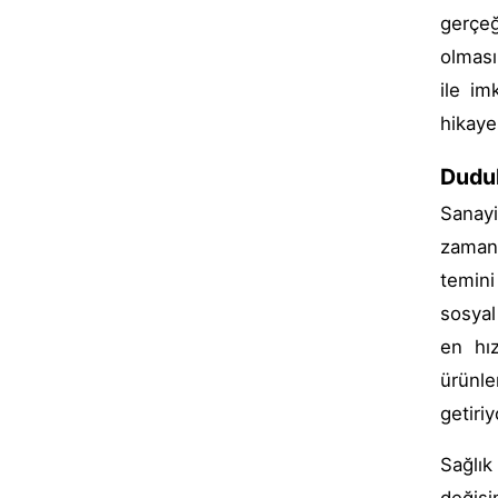
gerçeğ
olması
ile im
hikaye
Dudul
Sanayi
zaman 
temini
sosyal
en hız
ürünle
getiriy
Sağlık