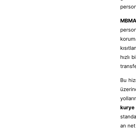
person
MBMA
person
koruma
kısıtl
hızlı 
transf
Bu hiz
üzerin
yollar
kurye
standa
an net