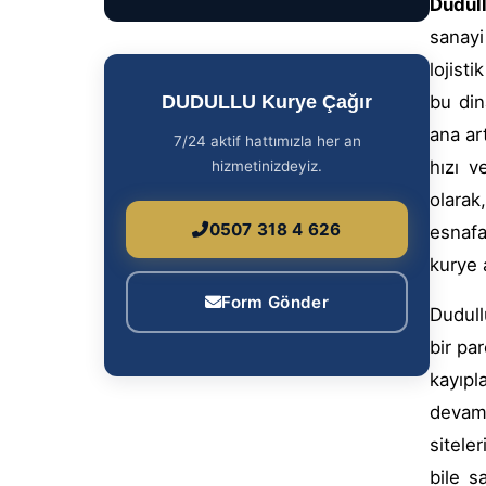
Dudul
sanayi
lojist
DUDULLU Kurye Çağır
bu din
ana ar
7/24 aktif hattımızla her an
hızı v
hizmetinizdeyiz.
olarak
0507 318 4 626
esnafa
kurye 
Form Gönder
Dudull
bir pa
kayıpl
devaml
sitele
bile s