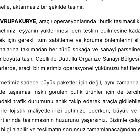
elle, aktarmasız bir şekilde taşınır.
VRUPAKURYE
, araçlı operasyonlarında "butik taşımacılı
elimiz, eşyanın yüklenmesinden teslim edilmesine kada
k için gerekli tüm sabitleme ve koruma önlemlerini alır
amalarına takılmadan her türlü sokağa ve sanayi parseline 
bir boyuta taşır. Özellikle Dudullu Organize Sanayi Bölgesi
erlerde, araçlı birimlerimiz operasyonel yükünüzü hafiflet
metimiz sadece büyük paketler için değil, aynı zamanda
de taşınması riskli görülen butik ürünler için de tercih
ındaki trafik durumunu anlık takip ederek araçla gidilebile
ile lojistik maliyetlerinizi optimize ederken, büyük ve
rtlarında taşınmasının huzurunu yaşarsınız. Bizimle çalı
 bilgi alabilir ve teslimatın sorunsuz tamamlanacağından em