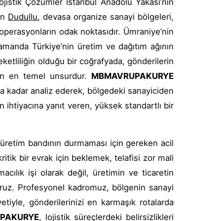
jistik Çözümler İstanbul Anadolu Yakası’nın
lan
Dudullu
, devasa organize sanayi bölgeleri,
k operasyonların odak noktasıdır. Ümraniye’nin
 zamanda Türkiye’nin üretim ve dağıtım ağının
reketliliğin olduğu bir coğrafyada, gönderilerin
eyen en temel unsurdur.
MBMAVRUPAKURYE
ına kadar analiz ederek, bölgedeki sanayiciden
 ihtiyacına yanıt veren, yüksek standartlı bir
r üretim bandının durmaması için gereken acil
tik bir evrak için beklemek, telafisi zor mali
acılık işi olarak değil, üretimin ve ticaretin
yoruz. Profesyonel kadromuz, bölgenin sanayi
yetiyle, gönderilerinizi en karmaşık rotalarda
PAKURYE
, lojistik süreçlerdeki belirsizlikleri