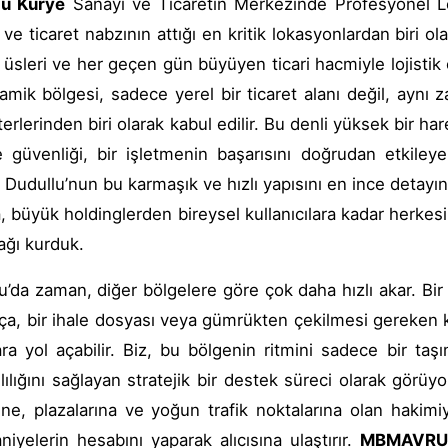
lu Kurye
Sanayi ve Ticaretin Merkezinde Profesyonel Lo
 ve ticaret nabzının attığı en kritik lokasyonlardan biri o
ik üsleri ve her geçen gün büyüyen ticari hacmiyle lojisti
amik bölgesi, sadece yerel bir ticaret alanı değil, aynı
terlerinden biri olarak kabul edilir. Bu denli yüksek bir ha
e güvenliği, bir işletmenin başarısını doğrudan etkil
, Dudullu’nun bu karmaşık ve hızlı yapısını en ince detay
, büyük holdinglerden bireysel kullanıcılara kadar herkesin
ağı kurduk.
u’da zaman, diğer bölgelere göre çok daha hızlı akar. Bi
rça, bir ihale dosyası veya gümrükten çekilmesi gereken kri
ara yol açabilir. Biz, bu bölgenin ritmini sadece bir taşım
ılığını sağlayan stratejik bir destek süreci olarak görü
rine, plazalarına ve yoğun trafik noktalarına olan hakimi
aniyelerin hesabını yaparak alıcısına ulaştırır.
MBMAVRU