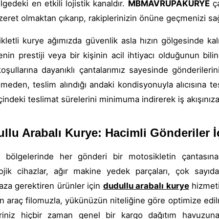
lgedeki en etkili lojistik kanaldır.
MBMAVRUPAKURYE
ça
zeret olmaktan çıkarıp, rakiplerinizin önüne geçmenizi s
kletli kurye ağımızda güvenlik asla hızın gölgesinde kalm
enin prestiji veya bir kişinin acil ihtiyacı olduğunun bili
oşullarına dayanıklı çantalarımız sayesinde gönderiler
nmeden, teslim alındığı andaki kondisyonuyla alıcısına tes
içindeki teslimat sürelerini minimuma indirerek iş akışınız
llu Arabalı Kurye: Hacimli Gönderiler 
i bölgelerinde her gönderi bir motosikletin çantasın
ojik cihazlar, ağır makine yedek parçaları, çok sayıd
za gerektiren ürünler için
dudullu arabalı kurye
hizmeti
 araç filomuzla, yükünüzün niteliğine göre optimize edil
riniz hiçbir zaman genel bir kargo dağıtım havuzun