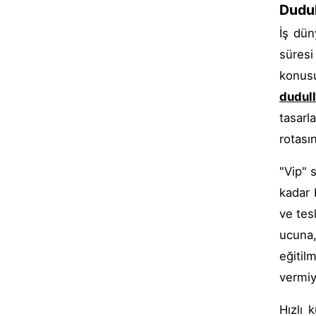
Dudul
İş dün
süresi
konusu
dudull
tasarl
rotasın
"Vip" 
kadar 
ve tesl
ucuna,
eğiti
vermiy
Hızlı 