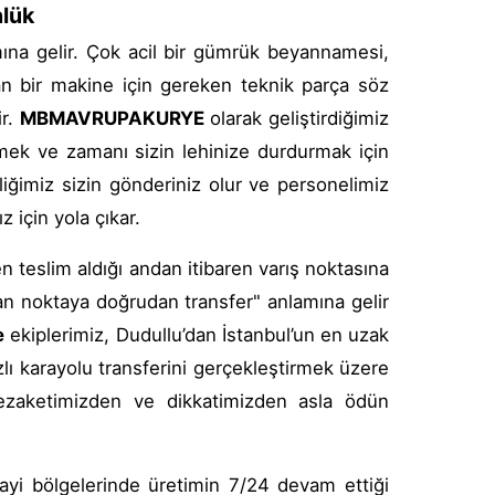
nlük
ına gelir. Çok acil bir gümrük beyannamesi,
an bir makine için gereken teknik parça söz
ir.
MBMAVRUPAKURYE
olarak geliştirdiğimiz
mek ve zamanı sizin lehinize durdurmak için
ğimiz sizin gönderiniz olur ve personelimiz
z için yola çıkar.
n teslim aldığı andan itibaren varış noktasına
dan noktaya doğrudan transfer" anlamına gelir
e
ekiplerimiz, Dudullu’dan İstanbul’un en uzak
zlı karayolu transferini gerçekleştirmek üzere
nezaketimizden ve dikkatimizden asla ödün
ayi bölgelerinde üretimin 7/24 devam ettiği