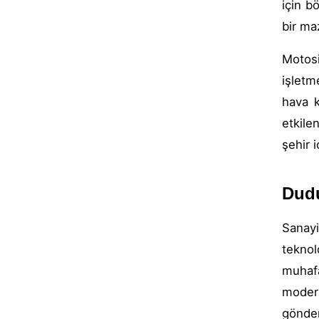
için bö
bir ma
Motosi
işletm
hava k
etkile
şehir 
Dudu
Sanay
teknol
muhafa
modern
gönde