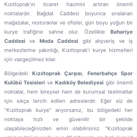
Kızıltoprak'ın ticaret hacmini artıran önemli
noktalardır. Bağdat Caddesi boyunca sıralanan
mağazalar, restoranlar ve ofisler, gün boyu yoğun bir
kurye trafiğine sahne olur. Özellikle
Bahariye
Caddesi
ve
Moda Caddesi
gibi alışveriş ve iş
merkezlerine yakınlığı, Kızıltoprak'ı kurye hizmetleri
için vazgeçilmez kılar.
Bölgedeki
Kızıltoprak Çarşısı
,
Fenerbahçe Spor
Kulübü Tesisleri
ve
Kadıköy Belediyesi
gibi önemli
noktalar, hem bireysel hem de kurumsal teslimatlar
için sıkça tercih edilen adreslerdir. Eğer siz de
"Kızıltoprak kurye" arıyorsanız, bu bölgedeki her
noktaya hızlı ve güvenilir bir şekilde
ulaşabileceğinizden emin olabilirsiniz. "Kızıltoprak