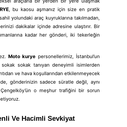
ksel araçlarla bir yerden bir yere ulaşmak
RYE
, bu kaosu aşmanız için size en pratik
 sahil yolundaki araç kuyruklarına takılmadan,
rinizi dakikalar içinde adresine ulaştırır. Bir
manlarına kadar her gönderi, iki tekerleğin
mez.
Moto kurye
personellerimiz, İstanbul’un
yi sokak sokak tanıyan deneyimli isimlerden
rsıntıdan ve hava koşullarından etkilenmeyecek
zde, gönderinizin sadece süratle değil, aynı
 Çengelköy’ün o meşhur trafiğini bir sorun
netiyoruz.
nli Ve Hacimli Sevkiyat