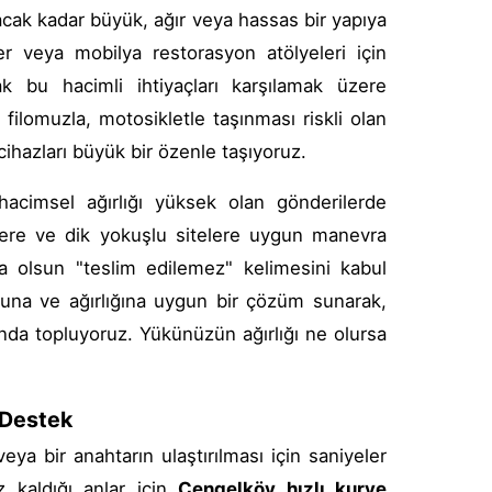
yacak kadar büyük, ağır veya hassas bir yapıya
ler veya mobilya restorasyon atölyeleri için
k bu hacimli ihtiyaçları karşılamak üzere
filomuzla, motosikletle taşınması riskli olan
 cihazları büyük bir özenle taşıyoruz.
hacimsel ağırlığı yüksek olan gönderilerde
şlere ve dik yokuşlu sitelere uygun manevra
sa olsun "teslim edilemez" kelimesini kabul
tuna ve ağırlığına uygun bir çözüm sunarak,
ltında topluyoruz. Yükünüzün ağırlığı ne olursa
 Destek
a bir anahtarın ulaştırılması için saniyeler
iz kaldığı anlar için
Çengelköy hızlı kurye