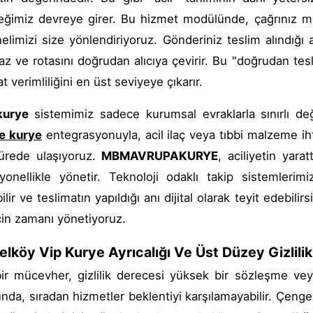
ğimiz devreye girer. Bu hizmet modülünde, çağrınız me
elimizi size yönlendiriyoruz. Gönderiniz teslim alındığı
z ve rotasını doğrudan alıcıya çevirir. Bu "doğrudan tesl
t verimliliğini en üst seviyeye çıkarır.
kurye
sistemimiz sadece kurumsal evraklarla sınırlı değ
e kurye
entegrasyonuyla, acil ilaç veya tıbbi malzeme ih
ürede ulaşıyoruz.
MBMAVRUPAKURYE
, aciliyetin yara
yonellikle yönetir. Teknoloji odaklı takip sistemleri
ilir ve teslimatın yapıldığı anı dijital olarak teyit edebil
için zamanı yönetiyoruz.
lköy Vip Kurye Ayrıcalığı Ve Üst Düzey Gizlilik
ir mücevher, gizlilik derecesi yüksek bir sözleşme vey
nda, sıradan hizmetler beklentiyi karşılamayabilir. Çenge