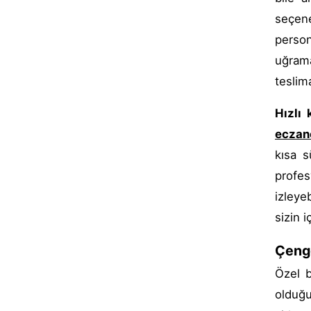
seçene
person
uğrama
teslima
Hızlı 
eczan
kısa s
profes
izleyeb
sizin 
Çenge
Özel b
olduğu