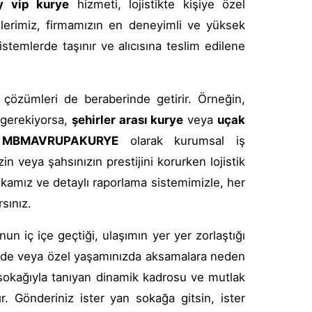
y vip kurye
hizmeti, lojistikte kişiye özel
elerimiz, firmamızın en deneyimli ve yüksek
sistemlerde taşınır ve alıcısına teslim edilene
çözümleri de beraberinde getirir. Örneğin,
 gerekiyorsa,
şehirler arası kurye
veya
uçak
.
MBMAVRUPAKURYE
olarak kurumsal iş
 veya şahsınızın prestijini korurken lojistik
tikamız ve detaylı raporlama sistemimizle, her
sınız.
 iç içe geçtiği, ulaşımın yer yer zorlaştığı
rinizde veya özel yaşamınızda aksamalara neden
 sokağıyla tanıyan dinamik kadrosu ve mutlak
. Gönderiniz ister yan sokağa gitsin, ister