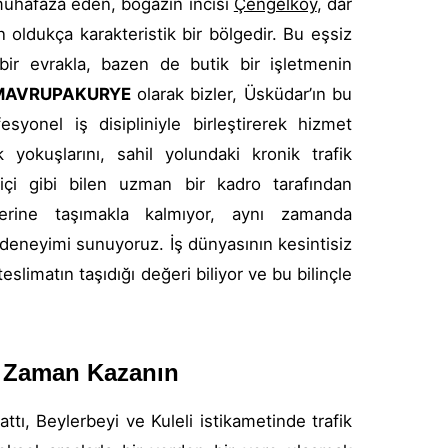
 muhafaza eden, boğazın incisi
Çengelköy
, dar
dan oldukça karakteristik bir bölgedir. Bu eşsiz
ir evrakla, bazen de butik bir işletmenin
AVRUPAKURYE
olarak bizler, Üsküdar’ın bu
syonel iş disipliniyle birleştirerek hizmet
yokuşlarını, sahil yolundaki kronik trafik
 içi gibi bilen uzman bir kadro tarafından
ğerine taşımakla kalmıyor, aynı zamanda
t deneyimi sunuyoruz. İş dünyasının kesintisiz
slimatın taşıdığı değeri biliyor ve bu bilinçle
e Zaman Kazanın
ttı, Beylerbeyi ve Kuleli istikametinde trafik