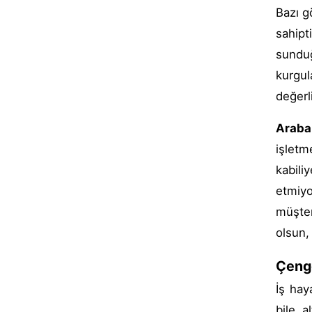
Bazı g
sahipt
sund
kurgul
değerli
Araba
işletm
kabili
etmiy
müşter
olsun,
Çenge
İş hay
bile a