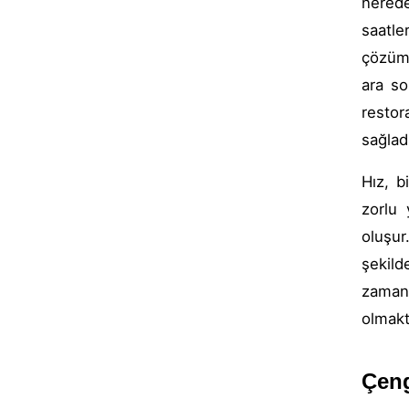
nerede
saatle
çözüm
ara so
restor
sağladı
Hız, 
zorlu 
oluşur
şekild
zamand
olmakt
Çeng