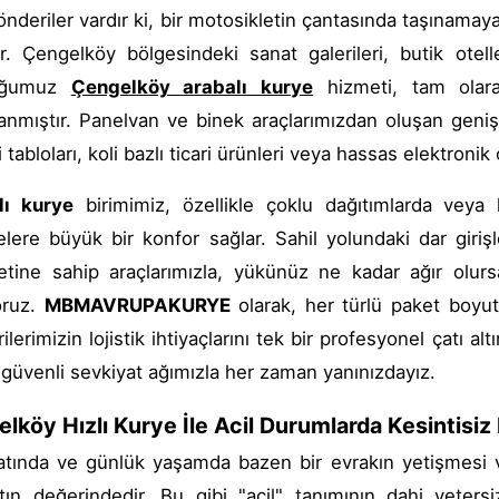
önderiler vardır ki, bir motosikletin çantasında taşınama
ir. Çengelköy bölgesindeki sanat galerileri, butik otel
uğumuz
Çengelköy arabalı kurye
hizmeti, tam olara
anmıştır. Panelvan ve binek araçlarımızdan oluşan geniş 
 tabloları, koli bazlı ticari ürünleri veya hassas elektronik
lı kurye
birimimiz, özellikle çoklu dağıtımlarda veya 
elere büyük bir konfor sağlar. Sahil yolundaki dar giri
yetine sahip araçlarımızla, yükünüz ne kadar ağır olur
oruz.
MBMAVRUPAKURYE
olarak, her türlü paket boyu
ilerimizin lojistik ihtiyaçlarını tek bir profesyonel çatı a
 güvenli sevkiyat ağımızla her zaman yanınızdayız.
lköy Hızlı Kurye İle Acil Durumlarda Kesintisiz
atında ve günlük yaşamda bazen bir evrakın yetişmesi vey
ltın değerindedir. Bu gibi "acil" tanımının dahi yeters