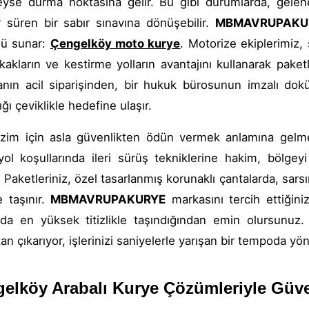
yse durma noktasına gelir. Bu gibi durumlarda, gelene
r süren bir sabır sınavına dönüşebilir.
MBMAVRUPAKU
ü sunar:
Çengelköy moto kurye
. Motorize ekiplerimiz,
kakların ve kestirme yolların avantajını kullanarak paketle
anın acil siparişinden, bir hukuk bürosunun imzalı dokü
ğı çeviklikle hedefine ulaşır.
bizim için asla güvenlikten ödün vermek anlamına gel
yol koşullarında ileri sürüş tekniklerine hakim, bölge
. Paketleriniz, özel tasarlanmış korunaklı çantalarda, sa
e taşınır.
MBMAVRUPAKURYE
markasını tercih ettiğini
a en yüksek titizlikle taşındığından emin olursunuz.
an çıkarıyor, işlerinizi saniyelerle yarışan bir tempoda yö
elköy Arabalı Kurye Çözümleriyle Güve