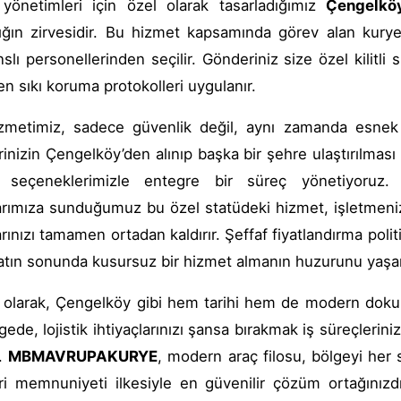
 yönetimleri için özel olarak tasarladığımız
Çengelkö
lığın zirvesidir. Bu hizmet kapsamında görev alan kury
nslı personellerinden seçilir. Gönderiniz size özel kilitli 
en sıkı koruma protokolleri uygulanır.
zmetimiz, sadece güvenlik değil, aynı zamanda esnek 
inizin Çengelköy’den alınıp başka bir şehre ulaştırılması
seçeneklerimizle entegre bir süreç yönetiyoruz
arımıza sunduğumuz bu özel statüdeki hizmet, işletmenizin
arınızı tamamen ortadan kaldırır. Şeffaf fiyatlandırma poli
atın sonunda kusursuz bir hizmet almanın huzurunu yaşar
olarak, Çengelköy gibi hem tarihi hem de modern dokunun
lgede, lojistik ihtiyaçlarınızı şansa bırakmak iş süreçle
r.
MBMAVRUPAKURYE
, modern araç filosu, bölgeyi her
i memnuniyeti ilkesiyle en güvenilir çözüm ortağınızdır