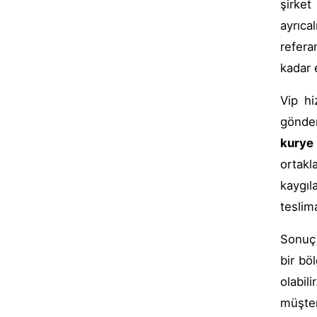
şirket
ayrıca
refera
kadar 
Vip hi
gönder
kurye
ortakl
kaygıl
teslim
Sonuç 
bir bö
olabili
müşter