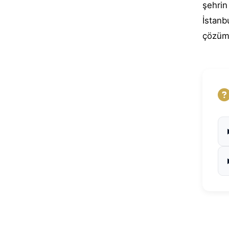
şehri
İstan
çözüml