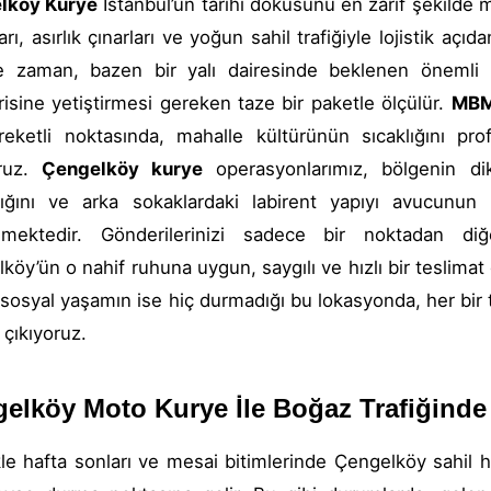
lköy Kurye
İstanbul’un tarihi dokusunu en zarif şekilde
rı, asırlık çınarları ve yoğun sahil trafiğiyle lojistik açı
e zaman, bazen bir yalı dairesinde beklenen önemli b
isine yetiştirmesi gereken taze bir paketle ölçülür.
MBM
eketli noktasında, mahalle kültürünün sıcaklığını profe
oruz.
Çengelköy kurye
operasyonlarımız, bölgenin dik 
klığını ve arka sokaklardaki labirent yapıyı avucunun
ilmektedir. Gönderilerinizi sadece bir noktadan di
köy’ün o nahif ruhuna uygun, saygılı ve hızlı bir teslima
, sosyal yaşamın ise hiç durmadığı bu lokasyonda, her bir te
 çıkıyoruz.
elköy Moto Kurye İle Boğaz Trafiğind
kle hafta sonları ve mesai bitimlerinde Çengelköy sahil ha