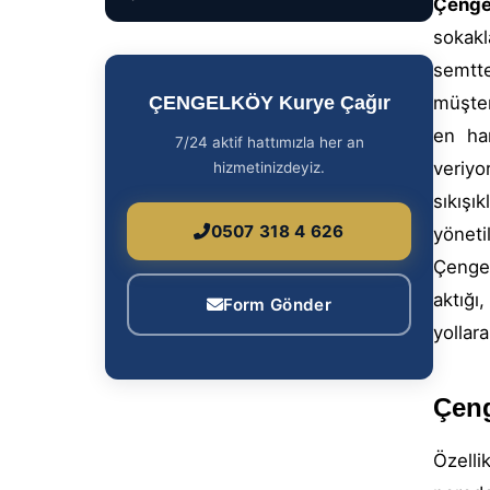
Çenge
sokakla
semtt
ÇENGELKÖY Kurye Çağır
müşter
en har
7/24 aktif hattımızla her an
veriy
hizmetinizdeyiz.
sıkışı
0507 318 4 626
yönet
Çengel
aktığı
Form Gönder
yollara
Çeng
Özelli