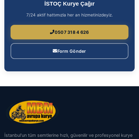
İSTOÇ Kurye Çağır
7/24 aktif hattımızla her an hizmetinizdeyiz.
0507 318 4 626
Form Gönder
İstanbul'un tüm semtlerine hızlı, güvenilir ve profesyonel kurye