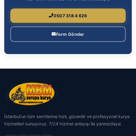
0507 318 4 626
Form Gönder
İstanbul'un tüm semtlerine hızlı, güvenilir ve profesyonel kurye
hizmetleri sunuyoruz. 7/24 hizmet anlayışı ile yanınızdayız.