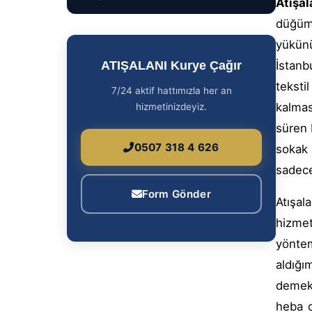
Atışal
ATIŞALANI Kurye Çağır
düğüm
7/24 aktif hattımızla her an
yükünü
hizmetinizdeyiz.
İstanb
teksti
0507 318 4 626
kalmas
süren 
Form Gönder
sokak 
sadece
Atışal
hizmet
yönte
aldığı
demekt
heba o