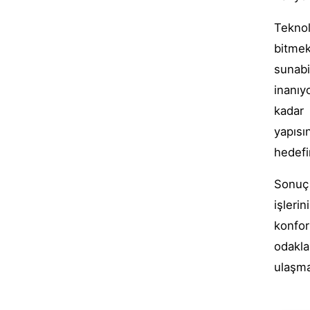
Teknol
bitmek
sunabi
inanıy
kadar 
yapısı
hedefi
Sonuç 
işleri
konfor
odakla
ulaşma