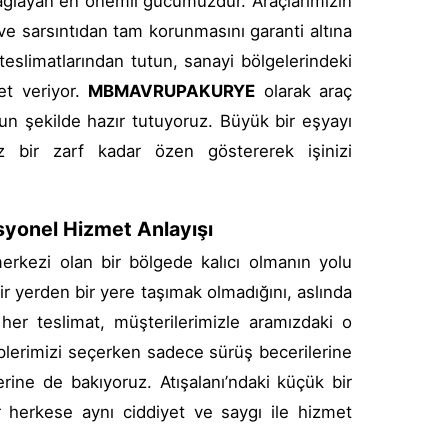
sağlayan en önemli gücümüzdür. Araçlarımızın
 ve sarsıntıdan tam korunmasını garanti altına
 teslimatlarından tutun, sanayi bölgelerindeki
et veriyor.
MBMAVRUPAKURYE
olarak araç
n şekilde hazır tutuyoruz. Büyük bir eşyayı
z bir zarf kadar özen göstererek işinizi
yonel Hizmet Anlayışı
merkezi olan bir bölgede kalıcı olmanın yolu
ir yerden bir yere taşımak olmadığını, aslında
her teslimat, müşterilerimizle aramızdaki o
plerimizi seçerken sadece sürüş becerilerine
rine de bakıyoruz. Atışalanı’ndaki küçük bir
r herkese aynı ciddiyet ve saygı ile hizmet