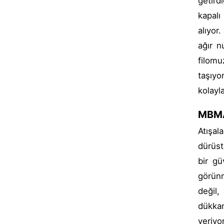
getird
kapalı
alıyor
ağır n
filomu
taşıy
kolayla
MBMAV
Atışal
dürüst
bir gü
görünm
değil,
dükkan
veriyo