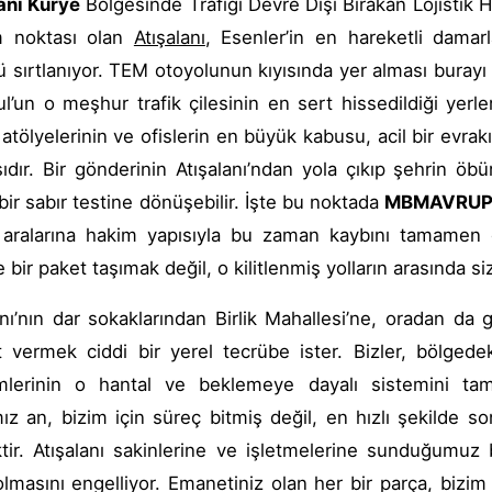
anı Kurye
Bölgesinde Trafiği Devre Dışı Bırakan Lojistik H
 noktası olan
Atışalanı
, Esenler’in en hareketli damar
 sırtlanıyor. TEM otoyolunun kıyısında yer alması burayı
ul’un o meşhur trafik çilesinin en sert hissedildiği yerle
l atölyelerinin ve ofislerin en büyük kabusu, acil bir evr
ıdır. Bir gönderinin Atışalanı’ndan yola çıkıp şehrin öb
bir sabır testine dönüşebilir. İşte bu noktada
MBMAVRUP
aralarına hakim yapısıyla bu zaman kaybını tamamen or
 bir paket taşımak değil, o kilitlenmiş yolların arasında s
anı’nın dar sokaklarından Birlik Mahallesi’ne, oradan d
 vermek ciddi bir yerel tecrübe ister. Bizler, bölgedek
mlerinin o hantal ve beklemeye dayalı sistemini tam
mız an, bizim için süreç bitmiş değil, en hızlı şekilde
ir. Atışalanı sakinlerine ve işletmelerine sunduğumuz b
lmasını engelliyor. Emanetiniz olan her bir parça, bizim 