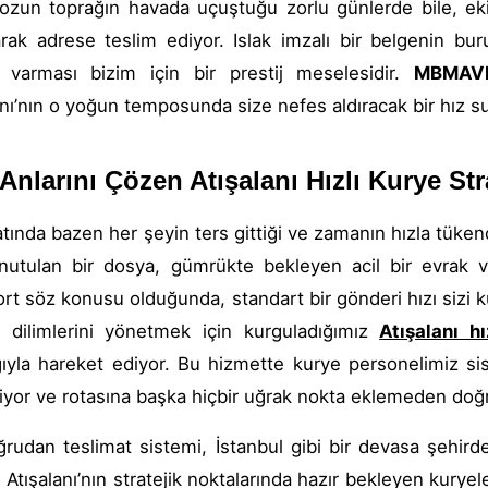
ozun toprağın havada uçuştuğu zorlu günlerde bile, ekipl
rak adrese teslim ediyor. Islak imzalı bir belgenin bu
 varması bizim için bir prestij meselesidir.
MBMAV
anı’nın o yoğun temposunda size nefes aldıracak bir hız s
 Anlarını Çözen Atışalanı Hızlı Kurye Stra
atında bazen her şeyin ters gittiği ve zamanın hızla tükendi
nutulan bir dosya, gümrükte bekleyen acil bir evrak v
rt söz konusu olduğunda, standart bir gönderi hızı sizi
 dilimlerini yönetmek için kurguladığımız
Atışalanı hı
ıyla hareket ediyor. Bu hizmette kurye personelimiz si
eniyor ve rotasına başka hiçbir uğrak nokta eklemeden do
rudan teslimat sistemi, İstanbul gibi bir devasa şehirde 
. Atışalanı’nın stratejik noktalarında hazır bekleyen kurye