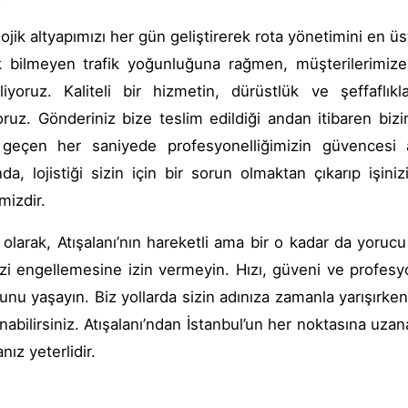
ojik altyapımızı her gün geliştirerek rota yönetimini en ü
 bilmeyen trafik yoğunluğuna rağmen, müşterilerimize
liyoruz. Kaliteli bir hizmetin, dürüstlük ve şeffaflı
oruz. Gönderiniz bize teslim edildiği andan itibaren bi
geçen her saniyede profesyonelliğimizin güvencesi al
nda, lojistiği sizin için bir sorun olmaktan çıkarıp iş
mizdir.
olarak, Atışalanı’nın hareketli ama bir o kadar da yoruc
nizi engellemesine izin vermeyin. Hızı, güveni ve profesy
unu yaşayın. Biz yollarda sizin adınıza zamanla yarışırke
nabilirsiniz. Atışalanı’ndan İstanbul’un her noktasına uzan
nız yeterlidir.