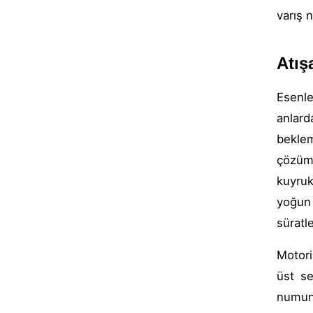
varış n
Atış
Esenle
anlard
bekle
çözüm 
kuyruk
yoğun 
süratl
Motori
üst se
numune