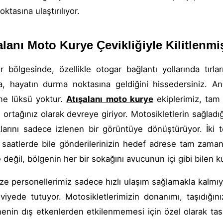
oktasına ulaştırılıyor.
alanı Moto Kurye Çevikliğiyle Kilitlenmi
r bölgesinde, özellikle otogar bağlantı yollarında tırl
a, hayatın durma noktasına geldiğini hissedersiniz. An
me lüksü yoktur.
Atışalanı moto kurye
ekiplerimiz, tam 
ortağınız olarak devreye giriyor. Motosikletlerin sağladı
larını sadece izlenen bir görüntüye dönüştürüyor. İki
saatlerde bile gönderilerinizin hedef adrese tam zamanı
e değil, bölgenin her bir sokağını avucunun içi gibi bilen 
ze personellerimiz sadece hızlı ulaşım sağlamakla kalmıy
viyede tutuyor. Motosikletlerimizin donanımı, taşıdığın
nin dış etkenlerden etkilenmemesi için özel olarak tasar