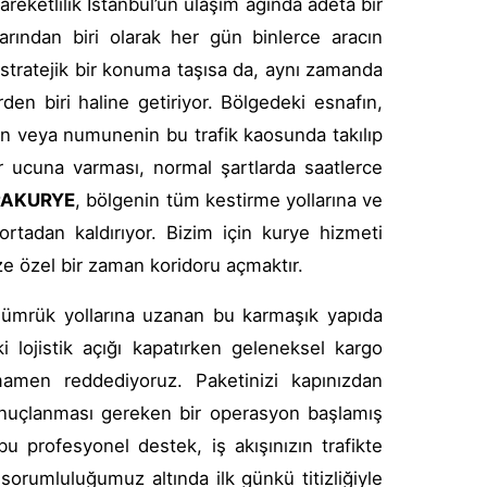
areketlilik İstanbul’un ulaşım ağında adeta bir
larından biri olarak her gün binlerce aracın
 stratejik bir konuma taşısa da, aynı zamanda
rden biri haline getiriyor. Bölgedeki esnafın,
akın veya numunenin bu trafik kaosunda takılıp
ür ucuna varması, normal şartlarda saatlerce
AKURYE
, bölgenin tüm kestirme yollarına ve
tadan kaldırıyor. Bizim için kurye hizmeti
ize özel bir zaman koridoru açmaktır.
a gümrük yollarına uzanan bu karmaşık yapıda
i lojistik açığı kapatırken geleneksel kargo
amen reddediyoruz. Paketinizi kapınızdan
 sonuçlanması gereken bir operasyon başlamış
u profesyonel destek, iş akışınızın trafikte
sorumluluğumuz altında ilk günkü titizliğiyle