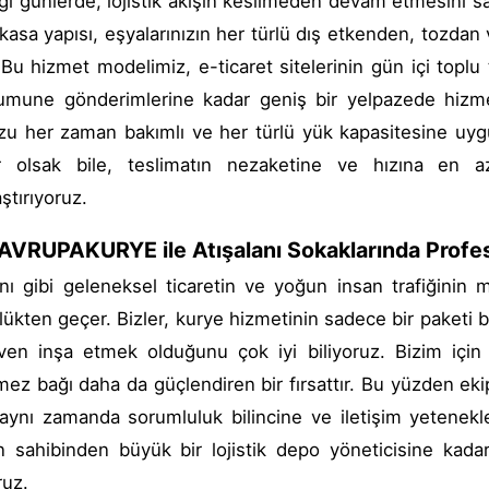
iği günlerde, lojistik akışın kesilmeden devam etmesini 
 kasa yapısı, eşyalarınızın her türlü dış etkenden, tozdan
. Bu hizmet modelimiz, e-ticaret sitelerinin gün içi toplu
umune gönderimlerine kadar geniş bir yelpazede hizm
zu her zaman bakımlı ve her türlü yük kapasitesine uygu
or olsak bile, teslimatın nezaketine ve hızına en a
ştırıyoruz.
RUPAKURYE ile Atışalanı Sokaklarında Profes
anı gibi geleneksel ticaretin ve yoğun insan trafiğinin 
lükten geçer. Bizler, kurye hizmetinin sadece bir paketi b
ven inşa etmek olduğunu çok iyi biliyoruz. Bizim için 
ez bağı daha da güçlendiren bir fırsattır. Bu yüzden eki
 aynı zamanda sorumluluk bilincine ve iletişim yetenekle
 sahibinden büyük bir lojistik depo yöneticisine kada
ruz.