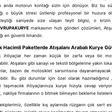
ğı anda motorun kontağı sizin için dönüyor. Biz bu sü
ğı o büyük stresi üstlenip profesyonel bir huzura dö
leştiği saniyede size ulaşan teyit bilgisi, o krizin 
VRUPAKURYE
markasının hızlı gönderi çözümleri, Atış
ığı en güvenli limandır.
 Hacimli Paketlerde Atışalanı Arabalı Kurye G
tik ihtiyaçlar her zaman küçük bir zarfa veya bir mo
bilir. Atışalanı gibi sanayi ve tekstil bölgelerine yakın lo
mlar, bazen de motosiklet sarsıntısına dayanamayacak
bilir. Bu gibi durumlar için özel olarak hazırladığımız
i taşımacılık ihtiyaçlarınıza kurye hızıyla cevap veriy
, nakliye firmalarının o bitmek bilmeyen bekleme listeleri
 ekiplerimiz, özellikle kış aylarında rüzgarın çok sert es