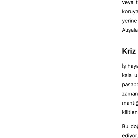
veya t
koruya
yerine
Atışal
Kriz
İş hay
kala u
pasapo
zaman
mantığ
kilitl
Bu doğ
ediyor