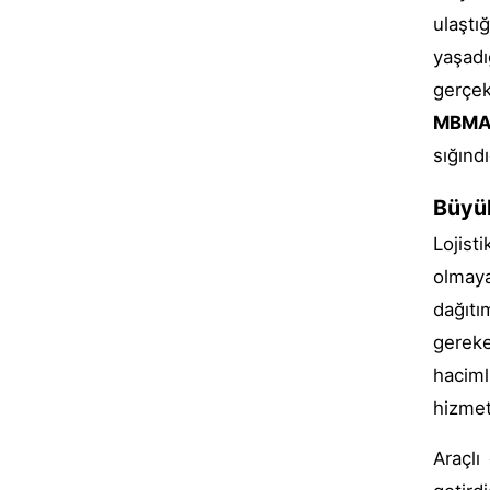
ulaştı
yaşadı
gerçek
MBMA
sığınd
Büyük
Lojis
olmaya
dağıtı
gereke
haciml
hizmet
Araçlı