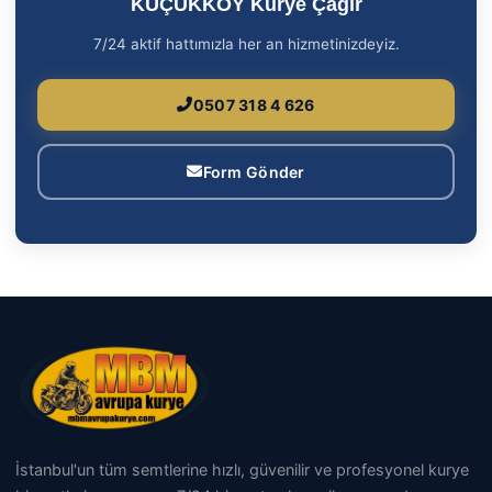
KÜÇÜKKÖY Kurye Çağır
7/24 aktif hattımızla her an hizmetinizdeyiz.
0507 318 4 626
Form Gönder
İstanbul'un tüm semtlerine hızlı, güvenilir ve profesyonel kurye