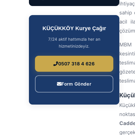
ihtiya
sahip
acil i
KÜÇÜKKÖY Kurye Çağır
çözüm
7/24 aktif hattımızla her an
MBM A
hizmetinizdeyiz.
kesin
teslim
0507 318 4 626
gözete
teslima
Form Gönder
Küçük
Küçükk
noktas
Cadde
gerçek