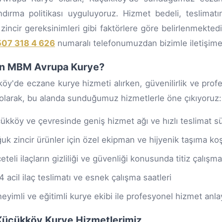
andırma politikası uyguluyoruz. Hizmet bedeli, teslimat
zincir gereksinimleri gibi faktörlere göre belirlenmektedir.
07 318 4 626
numaralı telefonumuzdan bizimle iletişime 
n MBM Avrupa Kurye?
öy'de eczane kurye hizmeti alırken, güvenilirlik ve prof
olarak, bu alanda sunduğumuz hizmetlerle öne çıkıyoruz:
ükköy ve çevresinde geniş hizmet ağı ve hızlı teslimat sü
uk zincir ürünler için özel ekipman ve hijyenik taşıma koş
eteli ilaçların gizliliği ve güvenliği konusunda titiz çalışma
4 acil ilaç teslimatı ve esnek çalışma saatleri
eyimli ve eğitimli kurye ekibi ile profesyonel hizmet anlay
i Küçükköy Kurye Hizmetlerimiz