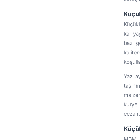
Küçük
Küçükk
kar ya
bazı g
kalite
koşulla
Yaz ay
taşınm
malzem
kurye 
eczane
Küçük
MBM A