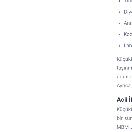
Tıb
Diy
Ann
Koz
Lab
Küçük
taşınm
ürünle
Ayrıca,
Acil 
Küçükk
bir sü
MBM Av