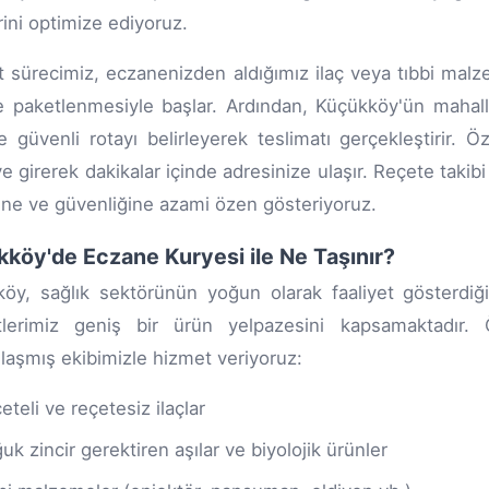
rini optimize ediyoruz.
 sürecimiz, eczanenizden aldığımız ilaç veya tıbbi malz
e paketlenmesiyle başlar. Ardından, Küçükköy'ün mahal
e güvenli rotayı belirleyerek teslimatı gerçekleştirir. 
e girerek dakikalar içinde adresinize ulaşır. Reçete takibi 
iğine ve güvenliğine azami özen gösteriyoruz.
köy'de Eczane Kuryesi ile Ne Taşınır?
öy, sağlık sektörünün yoğun olarak faaliyet gösterdiğ
tlerimiz geniş bir ürün yelpazesini kapsamaktadır. Ö
aşmış ekibimizle hizmet veriyoruz:
eteli ve reçetesiz ilaçlar
uk zincir gerektiren aşılar ve biyolojik ürünler