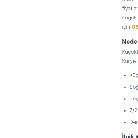
fiyatl
soğuk 
için
05
Nede
Küçükk
Kurye 
Küç
Soğ
Reç
7/2
Den
İlgil