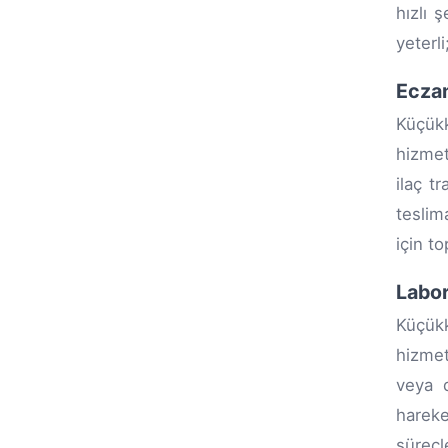
hızlı 
yeterli
Eczan
Küçükk
hizmet
ilaç t
teslim
için t
Labor
Küçükk
hizmet
veya d
hareke
süreçle