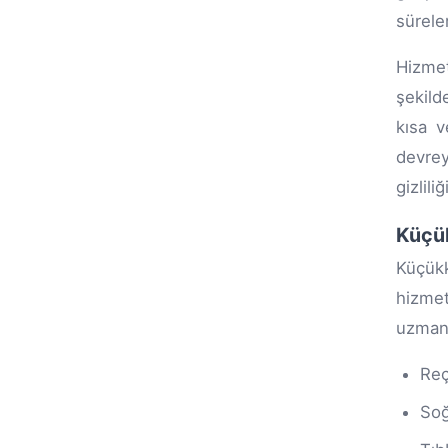
sürele
Hizmet
şekild
kısa v
devrey
gizlil
Küçük
Küçükk
hizme
uzmanl
Reç
Soğ