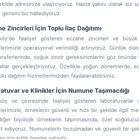
şekilde adresinize ulaştırıyoruz. Hasta yakını olarak siz s
; gerisini biz hallediyoruz.
e Zincirleri İçin Toplu İlaç Dağıtımı
öy'de faaliyet gösteren eczane zincirleri ve büyük s
lerimizle operasyonel verimliliği artırıyoruz. Günlük ol
ransferlerinde, soğuk zincir gereksinimlerini göz önünde 
atlar gerçekleştiriyoruz. Özellikle yoğun dönemlerde, e
oplu dağıtım hizmetlerimizden faydalanabilirsiniz.
atuvar ve Klinikler İçin Numune Taşımacılığı
öy ve çevresinde faaliyet gösteren laboratuvarlar ve
lerimizle, örneklerin güvenli ve hızlı bir şekilde ilgili me
iğer biyolojik örneklerin taşınmasında, özel soğutucul
t ediyoruz. Numunelerin bozulmadan ve güvenli bir şeki
ri için kritik öneme sahiptir.