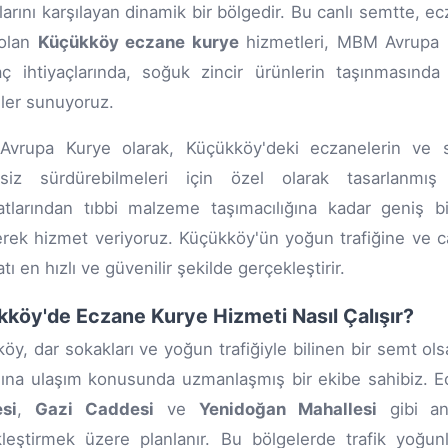
çlarını karşılayan dinamik bir bölgedir. Bu canlı semtte, ec
 olan
Küçükköy eczane kurye
hizmetleri, MBM Avrupa K
laç ihtiyaçlarında, soğuk zincir ürünlerin taşınmasında
ler sunuyoruz.
vrupa Kurye olarak, Küçükköy'deki eczanelerin ve sağ
tisiz sürdürebilmeleri için özel olarak tasarlanmış
atlarından tıbbi malzeme taşımacılığına kadar geniş 
rek hizmet veriyoruz. Küçükköy'ün yoğun trafiğine ve ca
tı en hızlı ve güvenilir şekilde gerçekleştirir.
köy'de Eczane Kurye Hizmeti Nasıl Çalışır?
öy, dar sokakları ve yoğun trafiğiyle bilinen bir semt o
ına ulaşım konusunda uzmanlaşmış bir ekibe sahibiz. Ec
si
,
Gazi Caddesi
ve
Yenidoğan Mahallesi
gibi ana
leştirmek üzere planlanır. Bu bölgelerde trafik yoğu