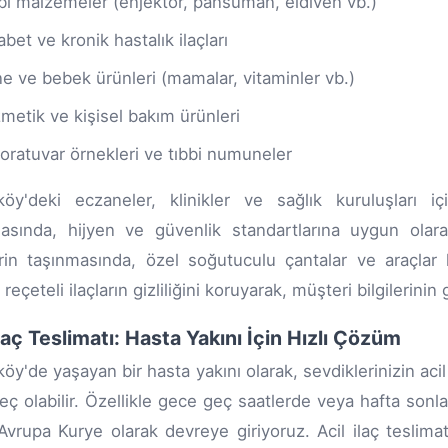
bi malzemeler (enjektör, pansuman, eldiven vb.)
abet ve kronik hastalık ilaçları
e ve bebek ürünleri (mamalar, vitaminler vb.)
metik ve kişisel bakım ürünleri
oratuvar örnekleri ve tıbbi numuneler
köy'deki eczaneler, klinikler ve sağlık kuruluşları 
asında, hijyen ve güvenlik standartlarına uygun olara
rin taşınmasında, özel soğutuculu çantalar ve araçlar 
 reçeteli ilaçların gizliliğini koruyarak, müşteri bilgilerinin
İlaç Teslimatı: Hasta Yakını İçin Hızlı Çözüm
öy'de yaşayan bir hasta yakını olarak, sevdiklerinizin acil 
reç olabilir. Özellikle gece geç saatlerde veya hafta son
rupa Kurye olarak devreye giriyoruz. Acil ilaç teslimatl