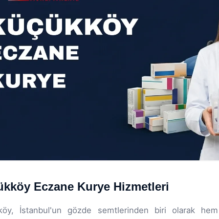
kköy Eczane Kurye Hizmetleri
köy, İstanbul'un gözde semtlerinden biri olarak he