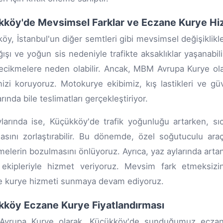
köy'de Mevsimsel Farklar ve Eczane Kurye Hi
öy, İstanbul'un diğer semtleri gibi mevsimsel değişiklikle
ğışı ve yoğun sis nedeniyle trafikte aksaklıklar yaşanab
ecikmelere neden olabilir. Ancak, MBM Avrupa Kurye olar
mizi koruyoruz. Motokurye ekibimiz, kış lastikleri ve gü
rında bile teslimatları gerçekleştiriyor.
larında ise, Küçükköy'de trafik yoğunluğu artarken, sıc
asını zorlaştırabilir. Bu dönemde, özel soğutuculu araçl
elerin bozulmasını önlüyoruz. Ayrıca, yaz aylarında artan a
ekipleriyle hizmet veriyoruz. Mevsim fark etmeksizin
 kurye hizmeti sunmaya devam ediyoruz.
köy Eczane Kurye Fiyatlandırması
vrupa Kurye olarak, Küçükköy'de sunduğumuz eczane 