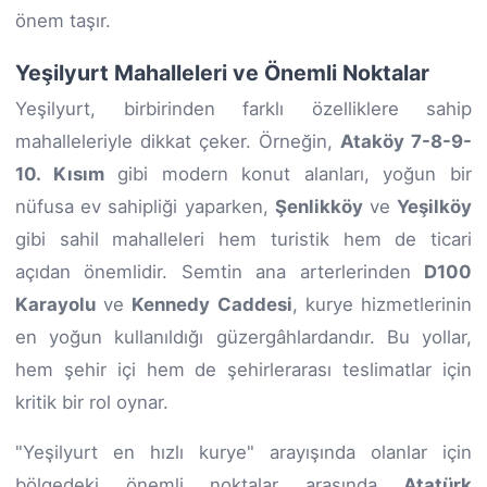
önem taşır.
Yeşilyurt Mahalleleri ve Önemli Noktalar
Yeşilyurt, birbirinden farklı özelliklere sahip
mahalleleriyle dikkat çeker. Örneğin,
Ataköy 7-8-9-
10. Kısım
gibi modern konut alanları, yoğun bir
nüfusa ev sahipliği yaparken,
Şenlikköy
ve
Yeşilköy
gibi sahil mahalleleri hem turistik hem de ticari
açıdan önemlidir. Semtin ana arterlerinden
D100
Karayolu
ve
Kennedy Caddesi
, kurye hizmetlerinin
en yoğun kullanıldığı güzergâhlardandır. Bu yollar,
hem şehir içi hem de şehirlerarası teslimatlar için
kritik bir rol oynar.
"Yeşilyurt en hızlı kurye" arayışında olanlar için
bölgedeki önemli noktalar arasında
Atatürk