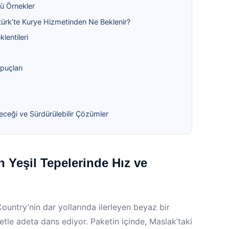
gü Örnekler
ktürk’te Kurye Hizmetinden Ne Beklenir?
lentileri
İpuçları
eceği ve Sürdürülebilir Çözümler
n Yeşil Tepelerinde Hız ve
ountry’nin dar yollarında ilerleyen beyaz bir
etle adeta dans ediyor. Paketin içinde, Maslak’taki