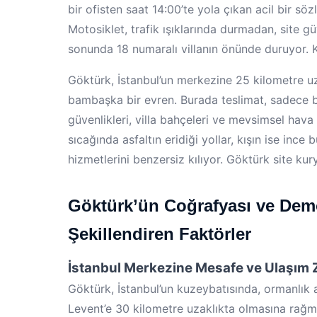
bir ofisten saat 14:00’te yola çıkan acil bir söz
Motosiklet, trafik ışıklarında durmadan, site g
sonunda 18 numaralı villanın önünde duruyor. K
Göktürk, İstanbul’un merkezine 25 kilometre uz
bambaşka bir evren. Burada teslimat, sadece bi
güvenlikleri, villa bahçeleri ve mevsimsel hav
sıcağında asfaltın eridiği yollar, kışın ise inc
hizmetlerini benzersiz kılıyor. Göktürk site kury
Göktürk’ün Coğrafyası ve Demo
Şekillendiren Faktörler
İstanbul Merkezine Mesafe ve Ulaşım Z
Göktürk, İstanbul’un kuzeybatısında, ormanlık al
Levent’e 30 kilometre uzaklıkta olmasına rağmen