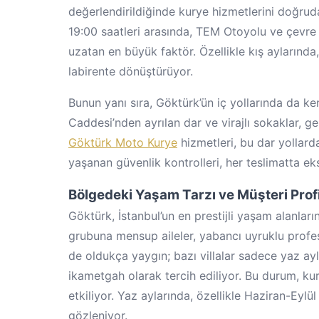
değerlendirildiğinde kurye hizmetlerini doğru
19:00 saatleri arasında, TEM Otoyolu ve çevre 
uzatan en büyük faktör. Özellikle kış aylarında,
labirente dönüştürüyor.
Bunun yanı sıra, Göktürk’ün iç yollarında da k
Caddesi’nden ayrılan dar ve virajlı sokaklar, g
Göktürk Moto Kurye
hizmetleri, bu dar yollarda
yaşanan güvenlik kontrolleri, her teslimatta e
Bölgedeki Yaşam Tarzı ve Müşteri Profi
Göktürk, İstanbul’un en prestijli yaşam alanların
grubuna mensup aileler, yabancı uyruklu profesy
de oldukça yaygın; bazı villalar sadece yaz ayla
ikametgah olarak tercih ediliyor. Bu durum, ku
etkiliyor. Yaz aylarında, özellikle Haziran-Eylül
gözleniyor.