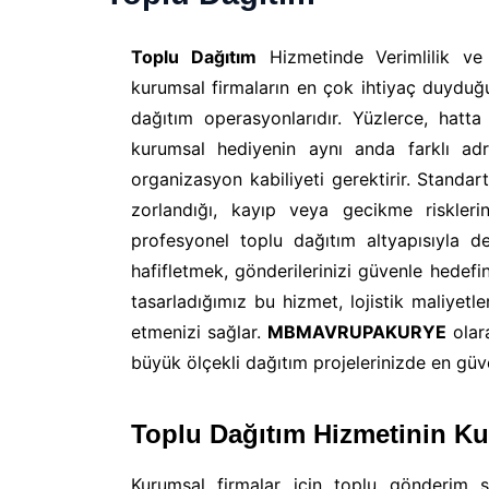
Toplu Dağıtım
Hizmetinde Verimlilik ve 
kurumsal firmaların en çok ihtiyaç duyduğu
dağıtım operasyonlarıdır. Yüzlerce, hatta
kurumsal hediyenin aynı anda farklı adre
organizasyon kabiliyeti gerektirir. Stand
zorlandığı, kayıp veya gecikme riskleri
profesyonel toplu dağıtım altyapısıyla de
hafifletmek, gönderilerinizi güvenle hedefi
tasarladığımız bu hizmet, lojistik maliyet
etmenizi sağlar.
MBMAVRUPAKURYE
olara
büyük ölçekli dağıtım projelerinizde en güv
Toplu Dağıtım Hizmetinin Ku
Kurumsal firmalar için toplu gönderim s