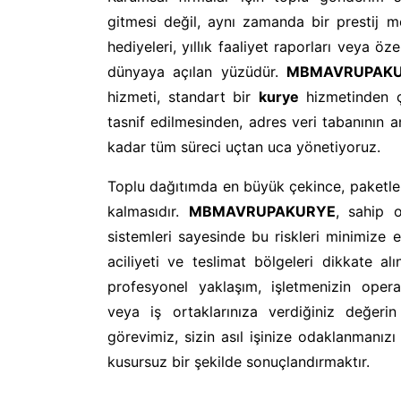
gitmesi değil, aynı zamanda bir prestij mes
hediyeleri, yıllık faaliyet raporları veya ö
dünyaya açılan yüzüdür.
MBMAVRUPAK
hizmeti, standart bir
kurye
hizmetinden ço
tasnif edilmesinden, adres veri tabanının a
kadar tüm süreci uçtan uca yönetiyoruz.
Toplu dağıtımda en büyük çekince, paketleri
kalmasıdır.
MBMAVRUPAKURYE
, sahip 
sistemleri sayesinde bu riskleri minimize e
aciliyeti ve teslimat bölgeleri dikkate al
profesyonel yaklaşım, işletmenizin operasy
veya iş ortaklarınıza verdiğiniz değerin 
görevimiz, sizin asıl işinize odaklanmanız
kusursuz bir şekilde sonuçlandırmaktır.