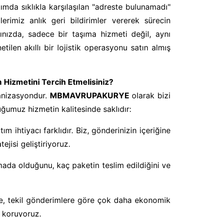
tımda sıklıkla karşılaşılan "adreste bulunamadı"
lerimiz anlık geri bildirimler vererek sürecin
tığınızda, sadece bir taşıma hizmeti değil, aynı
ilen akıllı bir lojistik operasyonu satın almış
zmetini Tercih Etmelisiniz?
anizasyondur.
MBMAVRUPAKURYE
olarak bizi
duğumuz hizmetin kalitesinde saklıdır:
ım ihtiyacı farklıdır. Biz, gönderinizin içeriğine
ejisi geliştiriyoruz.
ada olduğunu, kaç paketin teslim edildiğini ve
e, tekil gönderimlere göre çok daha ekonomik
i koruyoruz.