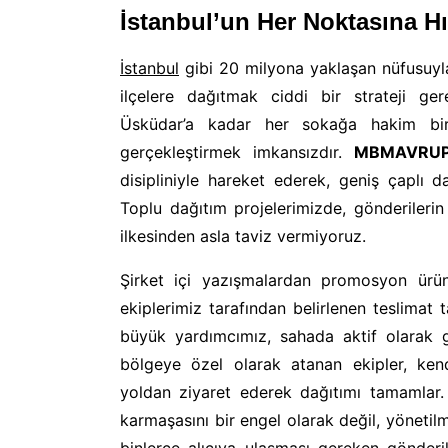
İstanbul’un Her Noktasına Hı
İstanbul
gibi 20 milyona yaklaşan nüfusuyla
ilçelere dağıtmak ciddi bir strateji gere
Üsküdar’a kadar her sokağa hakim bir
gerçekleştirmek imkansızdır.
MBMAVRUP
disipliniyle hareket ederek, geniş çaplı d
Toplu dağıtım projelerimizde, gönderileri
ilkesinden asla taviz vermiyoruz.
Şirket içi yazışmalardan promosyon ürün
ekiplerimiz tarafından belirlenen teslimat 
büyük yardımcımız, sahada aktif olarak g
bölgeye özel olarak atanan ekipler, kend
yoldan ziyaret ederek dağıtımı tamamlar
karmaşasını bir engel olarak değil, yönetil