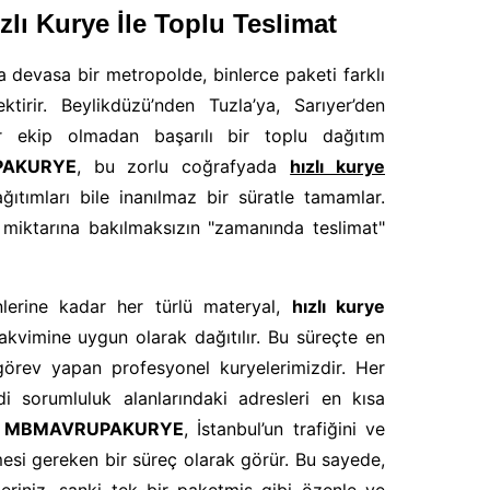
zlı Kurye İle Toplu Teslimat
 devasa bir metropolde, binlerce paketi farklı
ktirir. Beylikdüzü’nden Tuzla’ya, Sarıyer’den
 ekip olmadan başarılı bir toplu dağıtım
AKURYE
, bu zorlu coğrafyada
hızlı kurye
ağıtımları bile inanılmaz bir süratle tamamlar.
n miktarına bakılmaksızın "zamanında teslimat"
lerine kadar her türlü materyal,
hızlı kurye
takvimine uygun olarak dağıtılır. Bu süreçte en
örev yapan profesyonel kuryelerimizdir. Her
i sorumluluk alanlarındaki adresleri en kısa
.
MBMAVRUPAKURYE
, İstanbul’un trafiğini ve
mesi gereken bir süreç olarak görür. Bu sayede,