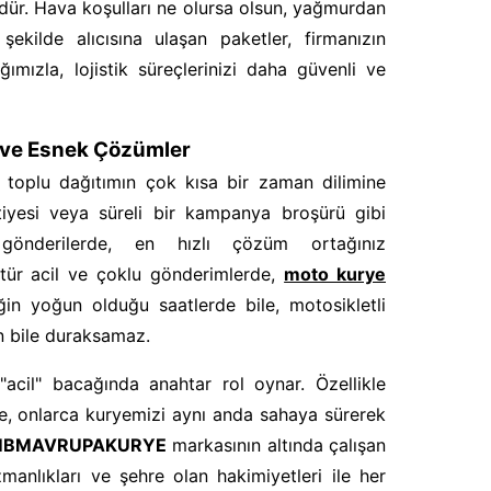
ür. Hava koşulları ne olursa olsun, yağmurdan
kilde alıcısına ulaşan paketler, firmanızın
ağımızla, lojistik süreçlerinizi daha güvenli ve
ı ve Esnek Çözümler
 toplu dağıtımın çok kısa bir zaman dilimine
avetiyesi veya süreli bir kampanya broşürü gibi
önderilerde, en hızlı çözüm ortağınız
 tür acil ve çoklu gönderimlerde,
moto kurye
fiğin yoğun olduğu saatlerde bile, motosikletli
n bile duraksamaz.
"acil" bacağında anahtar rol oynar. Özellikle
de, onlarca kuryemizi aynı anda sahaya sürerek
BMAVRUPAKURYE
markasının altında çalışan
anlıkları ve şehre olan hakimiyetleri ile her