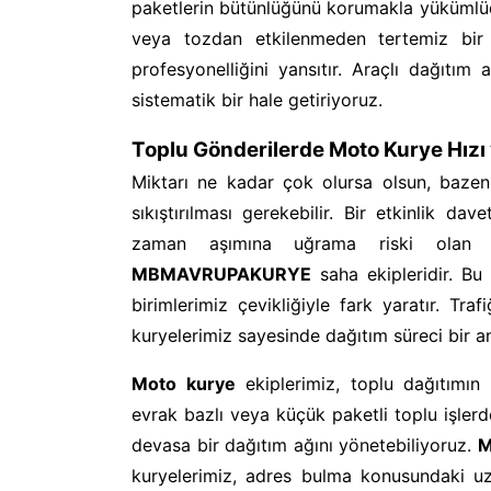
paketlerin bütünlüğünü korumakla yükümlüd
veya tozdan etkilenmeden tertemiz bir şe
profesyonelliğini yansıtır. Araçlı dağıtım 
sistematik bir hale getiriyoruz.
Toplu Gönderilerde Moto Kurye Hız
Miktarı ne kadar çok olursa olsun, bazen
sıkıştırılması gerekebilir. Bir etkinlik d
zaman aşımına uğrama riski olan g
MBMAVRUPAKURYE
saha ekipleridir. Bu
birimlerimiz çevikliğiyle fark yaratır. Tra
kuryelerimiz sayesinde dağıtım süreci bir a
Moto kurye
ekiplerimiz, toplu dağıtımın 
evrak bazlı veya küçük paketli toplu işler
devasa bir dağıtım ağını yönetebiliyoruz.
M
kuryelerimiz, adres bulma konusundaki uzm