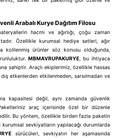
leriniz, sanki tek bir paketmiş gibi özenle ve
i Arabalı Kurye Dağıtım Filosu
ateryallerin hacmi ve ağırlığı, çoğu zaman
tadır. Özellikle kurumsal hediye setleri, ağır
ya kolilenmiş ürünler söz konusu olduğunda,
runluluktur.
MBMAVRUPAKURYE
, bu ihtiyaca
una sahiptir. Araçlı ekiplerimiz, özellikle hassas
in dış etkenlerden etkilenmeden, sarsılmadan ve
a kapasitesi değil, aynı zamanda güvenlik
ketleriniz araç içerisinde özel bir düzenle
 edilir. Bu yöntem, özellikle birden fazla paketin
i kurumsal sevkiyatların yapılacağı durumlarda
URYE
sürücüleri, sevkiyatın her aşamasında