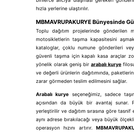
binlerce alıcıya ulaşması gereken gönderi
hızla yerlerine ulaştırılır.
MBMAVRUPAKURYE Bünyesinde Güvenl
Toplu dağıtım projelerinde gönderilen m
motosikletlerin taşıma kapasitesini aşmak
kataloglar, çoklu numune gönderileri ve
güvenli taşıma için kapalı kasa araçlar zo
yönelik olarak geniş bir
arabalı kurye
filos
ve değerli ürünlerin dağıtımında, paketler
zarar görmeden teslim edilmesini sağlar.
Arabalı kurye
seçeneğimiz, sadece taşım
açısından da büyük bir avantaj sunar. Pa
yerleştirilir ve dağıtım sırasına göre tasnif
aynı adrese bırakılacağı veya büyük ölçekl
operasyon hızını artırır.
MBMAVRUPAK