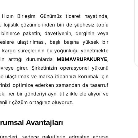
Hızın Birleşimi Günümüz ticaret hayatında,
 lojistik çözümlerinden biri de şüphesiz toplu
 binlerce paketin, davetiyenin, derginin veya
slere ulaştırılması, başlı başına yüksek bir
art kargo süreçlerinin bu yoğunluğu yönetmekte
nin arttığı durumlarda
MBMAVRUPAKURYE
,
vreye girer. Şirketinizin operasyonel yükünü
ne ulaştırmak ve marka itibarınızı korumak için
lerinizi optimize ederken zamandan da tasarruf
k, her bir gönderiyi aynı titizlikle ele alıyor ve
enilir çözüm ortağınız oluyoruz.
rumsal Avantajları
üreçleri, sadece paketlerin adresten adrese