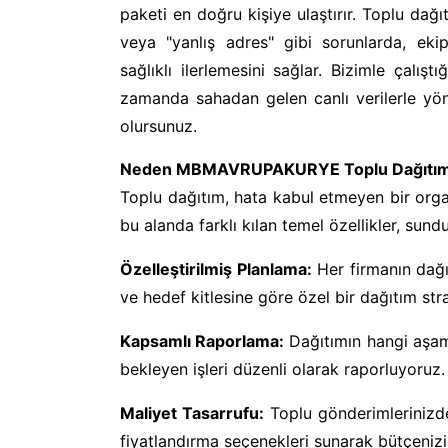
paketi en doğru kişiye ulaştırır. Toplu dağı
veya "yanlış adres" gibi sorunlarda, ekip
sağlıklı ilerlemesini sağlar. Bizimle çalış
zamanda sahadan gelen canlı verilerle yönet
olursunuz.
Neden MBMAVRUPAKURYE Toplu Dağıtım Hi
Toplu dağıtım, hata kabul etmeyen bir org
bu alanda farklı kılan temel özellikler, sun
Özelleştirilmiş Planlama:
Her firmanın dağıt
ve hedef kitlesine göre özel bir dağıtım strat
Kapsamlı Raporlama:
Dağıtımın hangi aşam
bekleyen işleri düzenli olarak raporluyoruz.
Maliyet Tasarrufu:
Toplu gönderimlerinizd
fiyatlandırma seçenekleri sunarak bütçeniz