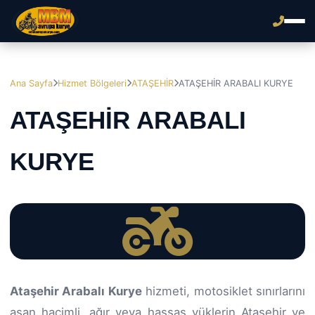
Ana Sayfa
Hizmet Bölgeleri
ATAŞEHİR
ATAŞEHİR ARABALI KURYE
ATAŞEHİR ARABALI
KURYE
Ataşehir Arabalı Kurye
hizmeti, motosiklet sınırlarını
aşan hacimli, ağır veya hassas yüklerin Ataşehir ve