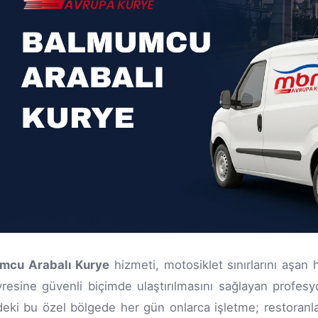
mcu Arabalı Kurye
hizmeti, motosiklet sınırlarını aşan
resine güvenli biçimde ulaştırılmasını sağlayan profesy
deki bu özel bölgede her gün onlarca işletme; restoranlar,