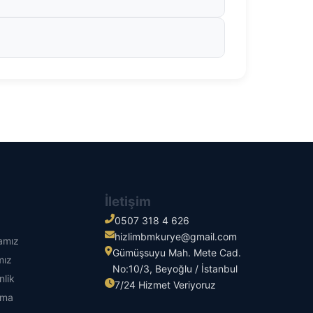
İletişim
0507 318 4 626
hizlimbmkurye@gmail.com
kamız
Gümüşsuyu Mah. Mete Cad.
mız
No:10/3, Beyoğlu / İstanbul
nlik
7/24 Hizmet Veriyoruz
tma