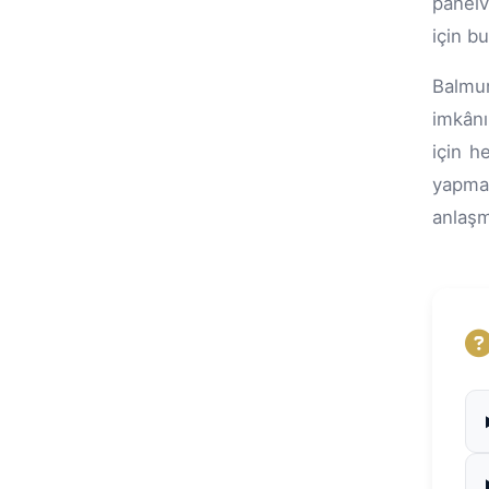
panelv
için b
Balmum
imkânı
için h
yapma
anlaşm