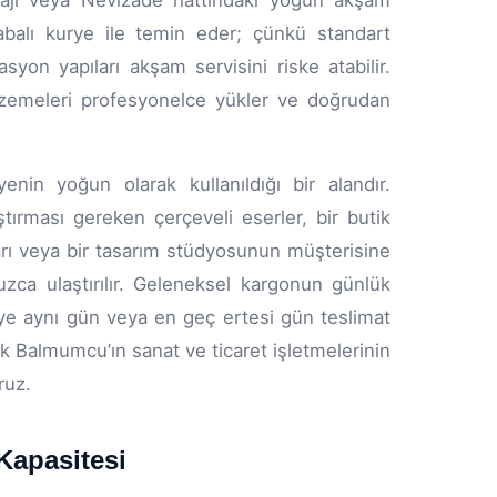
sajı veya Nevizade hattındaki yoğun akşam
rabalı kurye ile temin eder; çünkü standart
syon yapıları akşam servisini riske atabilir.
alzemeleri profesyonelce yükler ve doğrudan
enin yoğun olarak kullanıldığı bir alandır.
ştırması gereken çerçeveli eserler, bir butik
rı veya bir tasarım stüdyosunun müşterisine
zca ulaştırılır. Geleneksel kargonun günlük
kurye aynı gün veya en geç ertesi gün teslimat
k Balmumcu’ın sanat ve ticaret işletmelerinin
ruz.
Kapasitesi