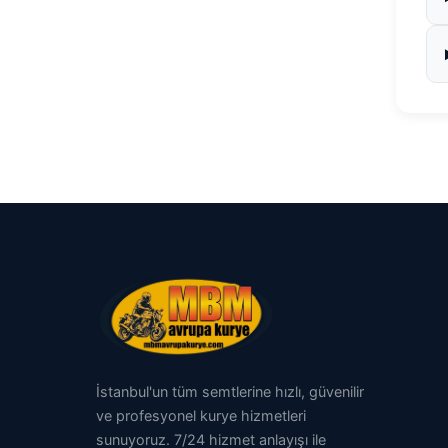
İstanbul'un tüm semtlerine hızlı, güvenilir
ve profesyonel kurye hizmetleri
sunuyoruz. 7/24 hizmet anlayışı ile