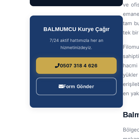
ve ofi
emanet
tam bu
BALMUMCU Kurye Çağır
tek bir
7/24 aktif hattımızla her an
Filomu
hizmetinizdeyiz.
sahipt
hacmi 
0507 318 4 626
yükler
erişil
Form Gönder
en yak
Balm
Bölged