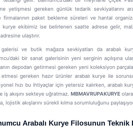
 tedariği gelir. Balmumcu’daki bir meyhane Çiçek Pa
ine yetişmesi gereken günlük tedarik sevkiyatlarını a
e firmalarının paket bekleme süreleri ve hantal organiza
ı kurye ekibimiz ise belirlenen saatte adrese gelir, m
adresine ulaştırır.
galerisi ve butik mağaza sevkiyatları da arabalı kury
cu’daki bir sanat galerisinin yeni serginin açılışına ula
nın depodan getirmesi gereken yeni koleksiyon parçala
 etmesi gereken hazır ürünler arabalı kurye ile sorunsu
yonel hızı bu ihtiyaçlar için yetersiz kalırken, arabalı 
e iş akışını sekteye uğratmaz.
MBMAVRUPAKURYE
olara
a, lojistik akışlarını sürekli kılma sorumluluğunu paylaşıyo
umcu Arabalı Kurye Filosunun Teknik 