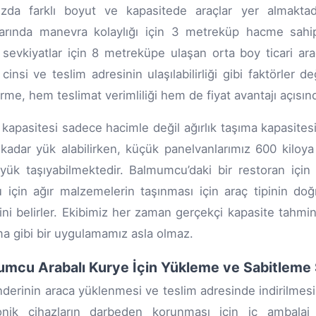
uzda farklı boyut ve kapasitede araçlar yer almakta
larında manevra kolaylığı için 3 metreküp hacme sah
sevkiyatlar için 8 metreküpe ulaşan orta boy ticari ara
cinsi ve teslim adresinin ulaşılabilirliği gibi faktörler d
rme, hem teslimat verimliliği hem de fiyat avantajı açısında
 kapasitesi sadece hacimle değil ağırlık taşıma kapasites
 kadar yük alabilirken, küçük panelvanlarımız 600 kiloya
yük taşıyabilmektedir. Balmumcu’daki bir restoran için 
 için ağır malzemelerin taşınması için araç tipinin d
sini belirler. Ekibimiz her zaman gerçekçi kapasite tahmi
ma gibi bir uygulamamız asla olmaz.
mcu Arabalı Kurye İçin Yükleme ve Sabitleme 
nderinin araca yüklenmesi ve teslim adresinde indirilmesi 
onik cihazların darbeden korunması için iç ambalaj e