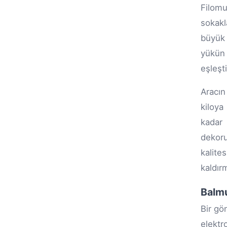
Filom
sokak
büyük 
yükün 
eşleşti
Aracın
kiloya
kadar 
dekoru
kalite
kaldır
Balmu
Bir gö
elektr