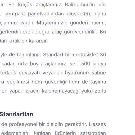
dır. En küçük araçlarımız Balmumcu’ın dar
ip kompakt panelvanlardan oluşurken, daha
çlarımız vardır. Müşterimizin gönderi hacmi,
eğerlendirilerek doğru araç görevlendirilir. Bu
n kritik bir karardır.
iyle de tanımlanır. Standart bir motosiklet 30
 kadar, orta boy araçlarımız ise 1.500 kiloya
tedarik sevkiyatı veya bir tiyatronun sahne
oğru seçilmesi hem güvenliği hem de taşıma
nleri yapar; aracın kaldıramayacağı yükü zorla
Standartları
de profesyonel bir disiplin gerektirir. Hassas
kipmanları, kırılgan ürünlerin sarsıntıdan