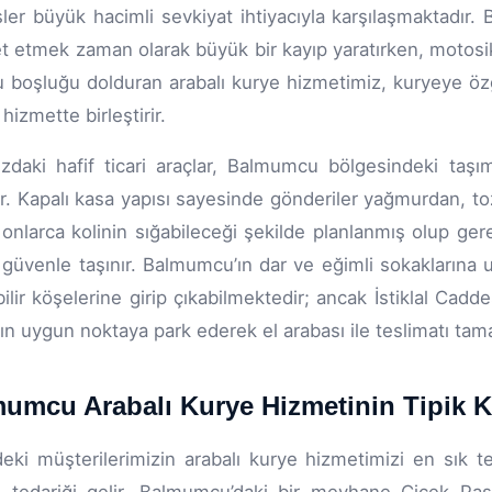
sler büyük hacimli sevkiyat ihtiyacıyla karşılaşmaktadır. 
 etmek zaman olarak büyük bir kayıp yaratırken, motosikle
 boşluğu dolduran arabalı kurye hizmetimiz, kuryeye özgü
 hizmette birleştirir.
zdaki hafif ticari araçlar, Balmumcu bölgesindeki taşıma
ir. Kapalı kasa yapısı sayesinde gönderiler yağmurdan, to
onlarca kolinin sığabileceği şekilde planlanmış olup ger
 güvenle taşınır. Balmumcu’ın dar ve eğimli sokaklarına 
ebilir köşelerine girip çıkabilmektedir; ancak İstiklal Cadd
ın uygun noktaya park ederek el arabası ile teslimatı tam
umcu Arabalı Kurye Hizmetinin Tipik K
eki müşterilerimizin arabalı kurye hizmetimizi en sık te