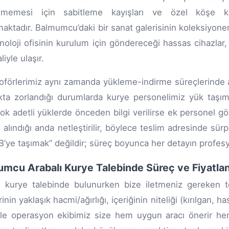
enmemesi için sabitleme kayışları ve özel köşe kor
aktadır. Balmumcu’daki bir sanat galerisinin koleksiyone
knoloji ofisinin kurulum için göndereceği hassas cihazlar
liyle ulaşır.
oförlerimiz aynı zamanda yükleme-indirme süreçlerinde ak
ta zorlandığı durumlarda kurye personelimiz yük taşım
ok adetli yüklerde önceden bilgi verilirse ek personel g
n alındığı anda netleştirilir, böylece teslim adresinde sü
 B’ye taşımak” değildir; süreç boyunca her detayın profes
mcu Arabalı Kurye Talebinde Süreç ve Fiyatla
ı kurye talebinde bulunurken bize iletmeniz gereken tem
nin yaklaşık hacmi/ağırlığı, içeriğinin niteliği (kırılgan, ha
erle operasyon ekibimiz size hem uygun aracı önerir hem