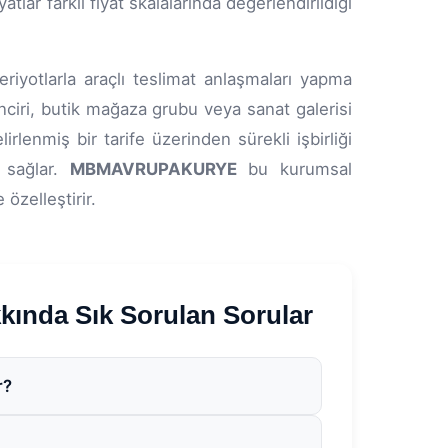
lar farklı fiyat skalalarında değerlendirildiği
riyotlarla araçlı teslimat anlaşmaları yapma
inciri, butik mağaza grubu veya sanat galerisi
lenmiş bir tarife üzerinden sürekli işbirliği
 sağlar.
MBMAVRUPAKURYE
bu kurumsal
özelleştirir.
da Sık Sorulan Sorular
r?