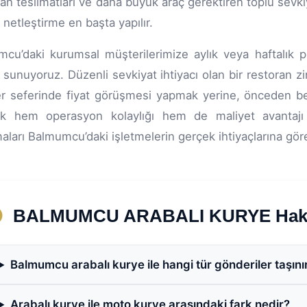
an teslimatları ve daha büyük araç gerektiren toplu sevkiyat
u netleştirme en başta yapılır.
cu’daki kurumsal müşterilerimize aylık veya haftalık pe
 sunuyoruz. Düzenli sevkiyat ihtiyacı olan bir restoran z
er seferinde fiyat görüşmesi yapmak yerine, önceden belir
k hem operasyon kolaylığı hem de maliyet avantajı
aları Balmumcu’daki işletmelerin gerçek ihtiyaçlarına göre 
BALMUMCU ARABALI KURYE Hakkın
Balmumcu arabalı kurye ile hangi tür gönderiler taşını
Arabalı kurye ile moto kurye arasındaki fark nedir?