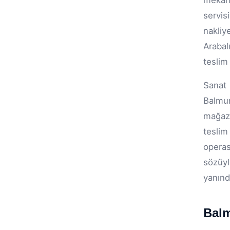
mekan
servis
nakliy
Arabal
teslim 
Sanat 
Balmum
mağaza
teslim
operas
sözüyl
yanınd
Balm