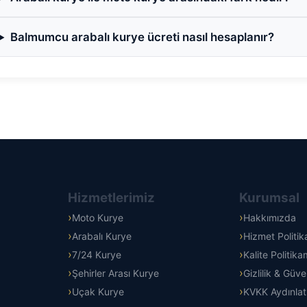
Balmumcu arabalı kurye ücreti nasıl hesaplanır?
Hizmetlerimiz
Kurumsal
Moto Kurye
Hakkımızda
Arabalı Kurye
Hizmet Politi
7/24 Kurye
Kalite Politika
Şehirler Arası Kurye
Gizlilik & Güve
Uçak Kurye
KVKK Aydınla