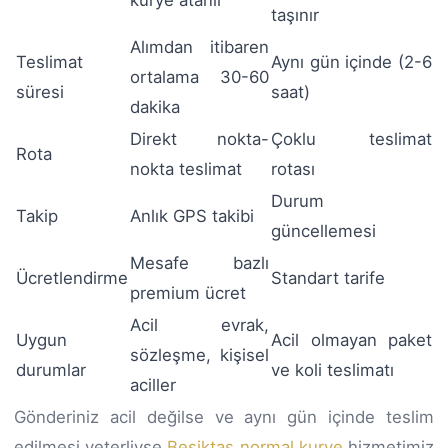
taşınır
Alımdan itibaren
Teslimat
Aynı gün içinde (2-6
ortalama 30-60
süresi
saat)
dakika
Direkt nokta-
Çoklu teslimat
Rota
nokta teslimat
rotası
Durum
Takip
Anlık GPS takibi
güncellemesi
Mesafe bazlı
Ücretlendirme
Standart tarife
premium ücret
Acil evrak,
Uygun
Acil olmayan paket
sözleşme, kişisel
durumlar
ve koli teslimatı
aciller
Gönderiniz acil değilse ve aynı gün içinde teslim
edilmesi yeterliyse
Beşiktaş normal kurye
hizmetimiz