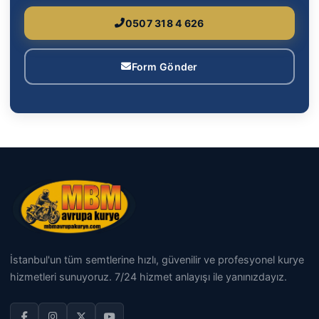
0507 318 4 626
Form Gönder
İstanbul'un tüm semtlerine hızlı, güvenilir ve profesyonel kurye
hizmetleri sunuyoruz. 7/24 hizmet anlayışı ile yanınızdayız.