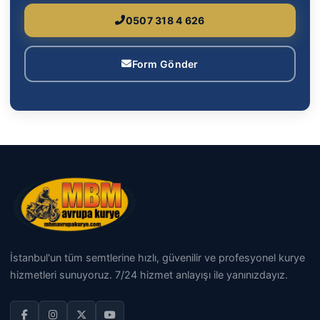
0507 318 4 626
Form Gönder
İstanbul'un tüm semtlerine hızlı, güvenilir ve profesyonel kurye
hizmetleri sunuyoruz. 7/24 hizmet anlayışı ile yanınızdayız.