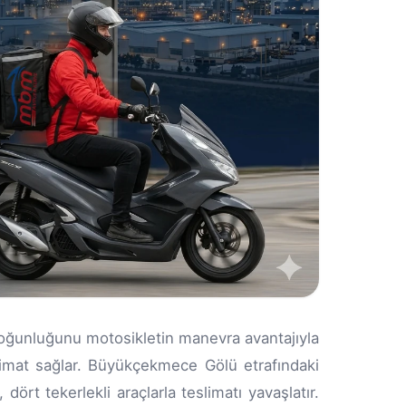
yoğunluğunu motosikletin manevra avantajıyla
limat sağlar. Büyükçekmece Gölü etrafındaki
dört tekerlekli araçlarla teslimatı yavaşlatır.