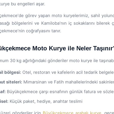
urye bu engelleri aşar.
ekmece'de görev yapan moto kuryelerimiz, sahil yolunda
asağı bölgelerini ve Kamiloba'nın iç sokaklarını bilerek ç
ekmece'nin coğrafyasını tanır.
kçekmece Moto Kurye ile Neler Taşınır
um 30 kg ağırlığındaki gönderiler moto kurye ile taşınabil
il bölgesi:
Otel, restoran ve kafelerin acil tedarik belge
ut siteleri:
Mimarsinan ve Fatih mahallelerindeki sakinler
af:
Büyükçekmece çarşı esnafının günlük fatura ve sözle
isel:
Küçük paket, hediye, anahtar teslimi
üzeri gönderiler için
Büyükçekmece arabalı kurye
, gece