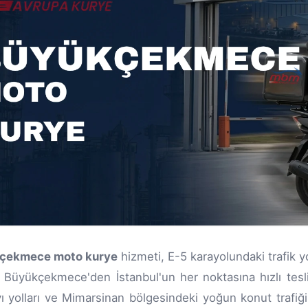
çekmece moto kurye
hizmeti, E-5 karayolundaki trafik 
 Büyükçekmece'den İstanbul'un her noktasına hızlı tes
yı yolları ve Mimarsinan bölgesindeki yoğun konut trafiği, 