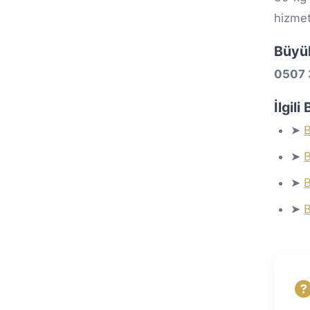
hizmet
Büyü
0507 
İlgil
➤
➤
B
➤
B
➤
B