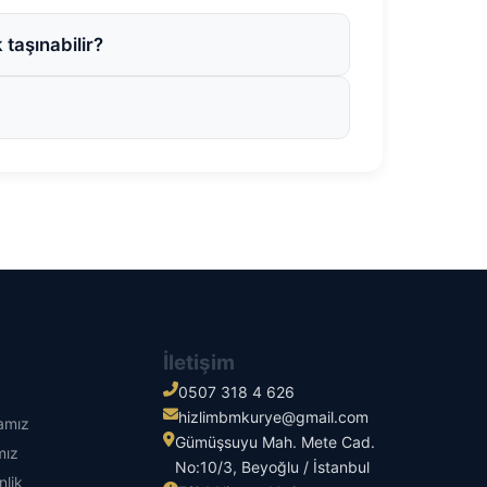
taşınabilir?
İletişim
0507 318 4 626
hizlimbmkurye@gmail.com
kamız
Gümüşsuyu Mah. Mete Cad.
mız
No:10/3, Beyoğlu / İstanbul
nlik