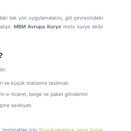
ki tek yön uygulamalarını, göl çevresindeki
alışır.
MBM Avrupa Kurye
moto kurye ekibi
?
ir:
leri ve küçük malzeme teslimatı
in e-ticaret, belge ve paket gönderimi
şme sevkiyatı
 teslimatları için
Büyükçekmece gece kurye