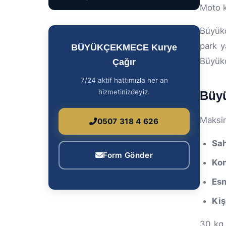
Moto k
Büyükç
park y
BÜYÜKÇEKMECE Kurye
Büyükç
Çağır
7/24 aktif hattımızla her an
hizmetinizdeyiz.
Büyü
Maksim
0507 318 4 626
Sah
Form Gönder
Kon
Esn
Kiş
30 kg 