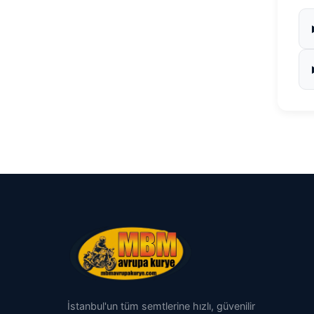
İstanbul'un tüm semtlerine hızlı, güvenilir