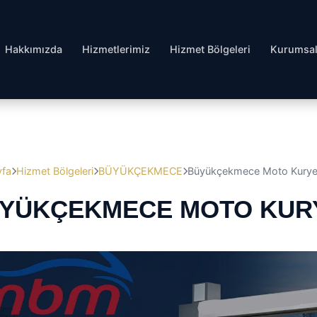
Hakkımızda
Hizmetlerimiz
Hizmet Bölgeleri
Kurumsa
yfa
Hizmet Bölgeleri
BÜYÜKÇEKMECE
Büyükçekmece Moto Kury
YÜKÇEKMECE MOTO KUR