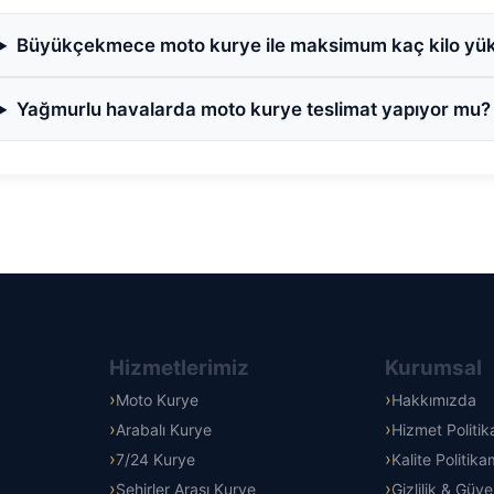
Büyükçekmece moto kurye ile maksimum kaç kilo yük 
Yağmurlu havalarda moto kurye teslimat yapıyor mu?
Hizmetlerimiz
Kurumsal
Moto Kurye
Hakkımızda
Arabalı Kurye
Hizmet Politi
7/24 Kurye
Kalite Politika
Şehirler Arası Kurye
Gizlilik & Güve