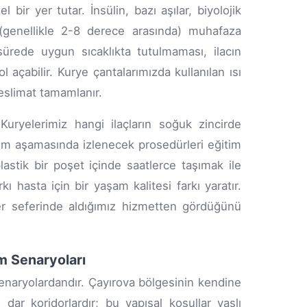
bir yer tutar. İnsülin, bazı aşılar, biyolojik
da (genellikle 2-8 derece arasında) muhafaza
ürede uygun sıcaklıkta tutulmaması, ilacın
 açabilir. Kurye çantalarımızda kullanılan ısı
eslimat tamamlanır.
Kuryelerimiz hangi ilaçların soğuk zincirde
im aşamasında izlenecek prosedürleri eğitim
astik bir poşet içinde saatlerce taşımak ile
 hasta için bir yaşam kalitesi farkı yaratır.
her seferinde aldığımız hizmetten gördüğünü
m Senaryoları
senaryolardandır. Çayırova bölgesinin kendine
e dar koridorlardır; bu yapısal koşullar yaşlı