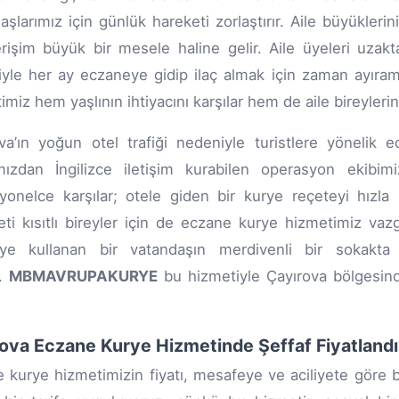
aşlarımız için günlük hareketi zorlaştırır. Aile büyükle
erişim büyük bir mesele haline gelir. Aile üyeleri uzakt
yle her ay eczaneye gidip ilaç almak için zaman ayıramı
miz hem yaşlının ihtiyacını karşılar hem de aile bireylerini
va’ın yoğun otel trafiği nedeniyle turistlere yönelik e
mızdan İngilizce iletişim kurabilen operasyon ekibimiz,
yonelce karşılar; otele giden bir kurye reçeteyi hızla u
yeti kısıtlı bireyler için de eczane kurye hizmetimiz vaz
lye kullanan bir vatandaşın merdivenli bir sokak
r.
MBMAVRUPAKURYE
bu hizmetiyle Çayırova bölgesind
ova Eczane Kurye Hizmetinde Şeffaf Fiyatland
 kurye hizmetimizin fiyatı, mesafeye ve aciliyete göre beli