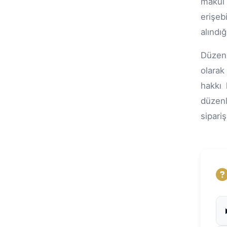
makul 
erişeb
alındı
Düzenl
olarak
hakkı 
düzenli
sipari