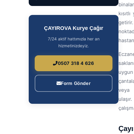
binalar
kısıtl
getiri
ÇAYIROVA Kurye Çağır
noktad
7/24 aktif hattımızla her an
hastan
hizmetinizdeyiz.
Eczane
saklan
0507 318 4 626
uygun 
çantal
Form Gönder
veya 
ulaşır
çalışm
Çayı