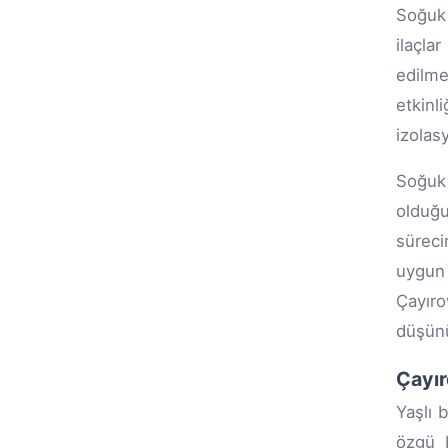
Soğuk 
ilaçla
edilme
etkinl
izolas
Soğuk 
olduğu
süreci
uygun 
Çayıro
düşün
Çayır
Yaşlı 
özgü b