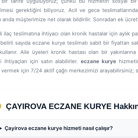
bir tarife uyguluyoruz; çünkü bu hizmetin sosyal bir 
ilmesi gerektiğini biliyoruz. Acil ve gece teslimatlarında 
ğı anda müşterimize net olarak bildirilir. Sonradan ek ücr
i ilaç teslimatına ihtiyacı olan kronik hastalar için aylık
 belirli sayıda eczane kurye teslimatı sabit bir fiyattan s
kullanır. Aile üyeleri kronik hastası olan bir yakınların
 ihtiyaçları için satın alabilirler.
eczane kurye
hizmetim
ş vermek için 7/24 aktif çağrı merkezimizi arayabilirsiniz; 
ÇAYIROVA ECZANE KURYE Hakkında
Çayirova eczane kurye hizmeti nasıl çalışır?