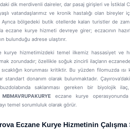
daki dik merdivenli daireler, dar pasaj girişleri ve İstikla
ı yaşlı vatandaşlarımız ve kronik hastalığı olan bireyler
r. Ayrıca bölgedeki butik otellerde kalan turistler de za
a eczane kurye hizmeti devreye girer; eczacının hazır
ın bulunduğu adrese ulaştırır.
 kurye hizmetimizdeki temel ilkemiz hassasiyet ve hızdır
mak zorundadır; özellikle soğuk zincirli ilaçların eczan
sıcaklığın korunması kritiktir. Bu yüzden filomuzda ısı 
ar standart donanım olarak bulunmaktadır. Çayırova’daki
buzdolabında saklanması gereken bir biyolojik ilaç
.
MBMAVRUPAKURYE
eczane kurye operasyonunda sa
ayı temel sorumluluk olarak görür.
rova Eczane Kurye Hizmetinin Çalışma 