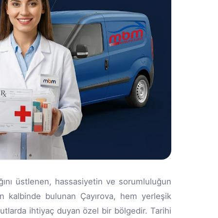
ağını üstlenen, hassasiyetin ve sorumluluğun
n kalbinde bulunan Çayırova, hem yerleşik
utlarda ihtiyaç duyan özel bir bölgedir. Tarihi