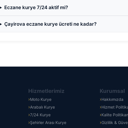
Eczane kurye 7/24 aktif mi?
Çayirova eczane kurye ücreti ne kadar?
Hizmetlerimiz
Kurumsal
Moto Kurye
Hakkımızda
Arabalı Kurye
Hizmet Politi
7/24 Kurye
Kalite Politika
Şehirler Arası Kurye
Gizlilik & Güve