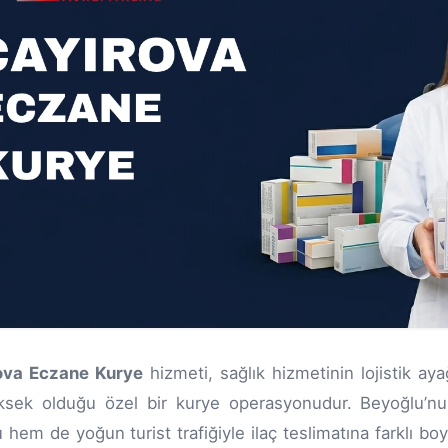
ova Eczane Kurye
hizmeti, sağlık hizmetinin lojistik ay
ksek olduğu özel bir kurye operasyonudur. Beyoğlu’nu
 hem de yoğun turist trafiğiyle ilaç teslimatına farklı boy