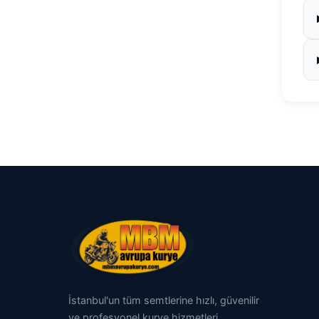
İstanbul'un tüm semtlerine hızlı, güvenilir
ve profesyonel kurye hizmetleri