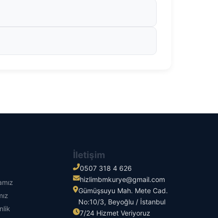
İletişim
0507 318 4 626
hizlimbmkurye@gmail.com
kamız
Gümüşsuyu Mah. Mete Cad.
mız
No:10/3, Beyoğlu / İstanbul
nlik
7/24 Hizmet Veriyoruz