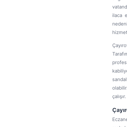
vatand
ilaca 
nedeni
hizmeti
Çayıro
Tarafı
profes
kabili
sanda
olabili
çalışır.
Çayır
Eczane