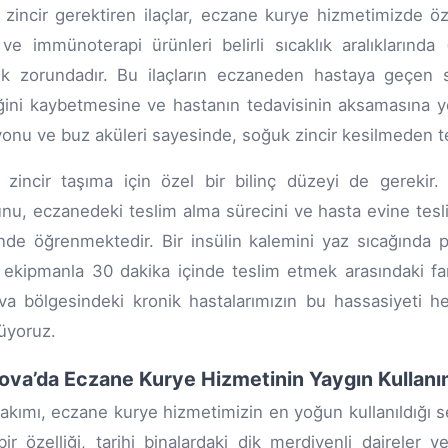
zincir gerektiren ilaçlar, eczane kurye hizmetimizde özel 
r ve immünoterapi ürünleri belirli sıcaklık aralıkların
k zorundadır. Bu ilaçların eczaneden hastaya geçen s
iğini kaybetmesine ve hastanın tedavisinin aksamasına yol
yonu ve buz aküleri sayesinde, soğuk zincir kesilmeden t
zincir taşıma için özel bir bilinç düzeyi de gerekir. 
nu, eczanedeki teslim alma sürecini ve hasta evine tesl
nde öğrenmektedir. Bir insülin kalemini yaz sıcağında pl
ekipmanla 30 dakika içinde teslim etmek arasındaki farkı
va bölgesindeki kronik hastalarımızın bu hassasiyeti 
üyoruz.
ova’da Eczane Kurye Hizmetinin Yaygın Kullanı
bakımı, eczane kurye hizmetimizin en yoğun kullanıldığı 
ir özelliği, tarihi binalardaki dik merdivenli daireler v