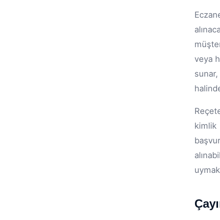
Eczane
alınac
müşter
veya h
sunar,
halind
Reçete
kimlik
başvur
alınab
uymak,
Çayı