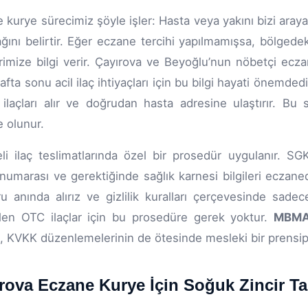
 kurye sürecimiz şöyle işler: Hasta veya yakını bizi araya
ağını belirtir. Eğer eczane tercihi yapılmamışsa, bölgede
imize bilgi verir. Çayırova ve Beyoğlu’nun nöbetçi ecza
afta sonu acil ilaç ihtiyaçları için bu bilgi hayati önemde
 ilaçları alır ve doğrudan hasta adresine ulaştırır. Bu
e olunur.
li ilaç teslimatlarında özel bir prosedür uygulanır. SG
 numarası ve gerektiğinde sağlık karnesi bilgileri eczaned
u anında alırız ve gizlilik kuralları çerçevesinde sadec
ilen OTC ilaçlar için bu prosedüre gerek yoktur.
MBMA
 KVKK düzenlemelerinin de ötesinde mesleki bir prensipt
rova Eczane Kurye İçin Soğuk Zincir T