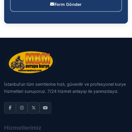
Form Gönder
İstanbul'un tüm semtlerine hızlı, güvenilir ve profesyonel kurye
hizmetleri sunuyoruz. 7/24 hizmet anlayışı ile yanınızdayız.
Hizmetlerimiz