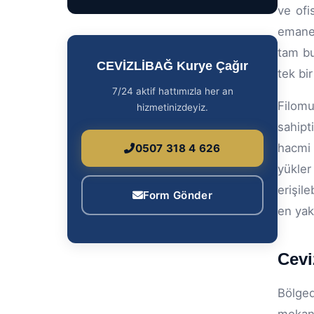
ve ofi
emanet
tam bu
CEVİZLİBAĞ Kurye Çağır
tek bir
7/24 aktif hattımızla her an
Filomu
hizmetinizdeyiz.
sahipt
hacmi 
0507 318 4 626
yükler
erişil
Form Gönder
en yak
Cevi
Bölged