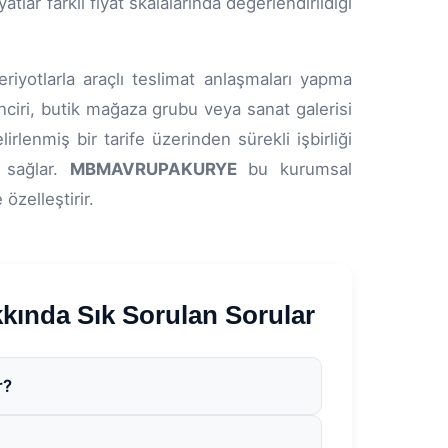
lar farklı fiyat skalalarında değerlendirildiği
eriyotlarla araçlı teslimat anlaşmaları yapma
inciri, butik mağaza grubu veya sanat galerisi
lenmiş bir tarife üzerinden sürekli işbirliği
 sağlar.
MBMAVRUPAKURYE
bu kurumsal
özelleştirir.
nda Sık Sorulan Sorular
r?