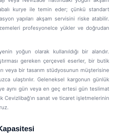
sajı veya Nevizade hattındaki yoğun akşam
rabalı kurye ile temin eder; çünkü standart
syon yapıları akşam servisini riske atabilir.
alzemeleri profesyonelce yükler ve doğrudan
enin yoğun olarak kullanıldığı bir alandır.
aştırması gereken çerçeveli eserler, bir butik
rı veya bir tasarım stüdyosunun müşterisine
zca ulaştırılır. Geleneksel kargonun günlük
kurye aynı gün veya en geç ertesi gün teslimat
k Cevizlibağ’ın sanat ve ticaret işletmelerinin
ruz.
Kapasitesi