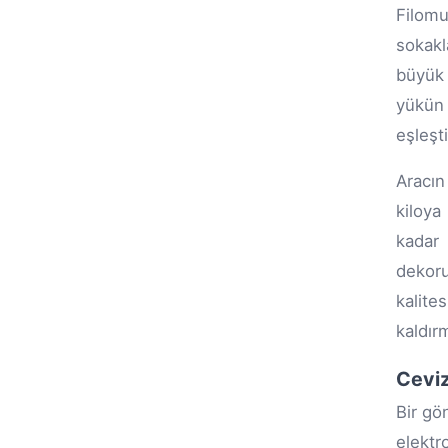
Filomu
sokak
büyük 
yükün 
eşleşti
Aracın
kiloya
kadar 
dekoru
kalite
kaldır
Ceviz
Bir gö
elektr