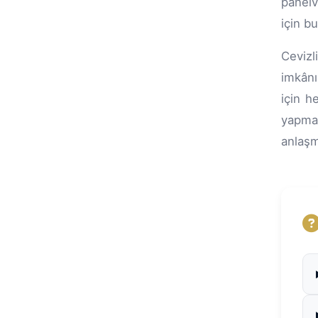
panelv
için b
Cevizl
imkânı
için h
yapma
anlaşma