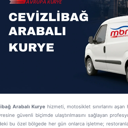
libağ Arabalı Kurye
hizmeti, motosiklet sınırlarını aşan 
resine güvenli biçimde ulaştırılmasını sağlayan profesy
deki bu özel bölgede her gün onlarca işletme; restoranlar,