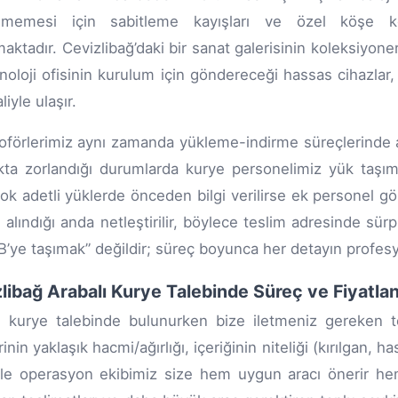
enmemesi için sabitleme kayışları ve özel köşe kor
aktadır. Cevizlibağ’daki bir sanat galerisinin koleksiyon
knoloji ofisinin kurulum için göndereceği hassas cihazlar
liyle ulaşır.
oförlerimiz aynı zamanda yükleme-indirme süreçlerinde ak
ta zorlandığı durumlarda kurye personelimiz yük taşım
ok adetli yüklerde önceden bilgi verilirse ek personel g
n alındığı anda netleştirilir, böylece teslim adresinde sü
 B’ye taşımak” değildir; süreç boyunca her detayın profes
libağ Arabalı Kurye Talebinde Süreç ve Fiyatla
ı kurye talebinde bulunurken bize iletmeniz gereken tem
nin yaklaşık hacmi/ağırlığı, içeriğinin niteliği (kırılgan, ha
erle operasyon ekibimiz size hem uygun aracı önerir hem