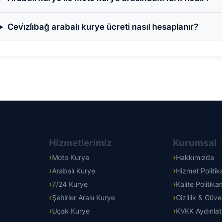
Cevi̇zli̇bağ arabalı kurye ücreti nasıl hesaplanır?
Hizmetlerimiz
Kurumsal
Moto Kurye
Hakkımızda
Arabalı Kurye
Hizmet Politi
7/24 Kurye
Kalite Politika
Şehirler Arası Kurye
Gizlilik & Güve
Uçak Kurye
KVKK Aydınla