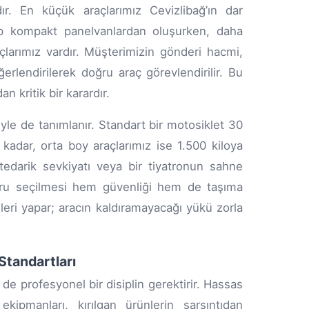
r. En küçük araçlarımız Cevizlibağ’ın dar
ip kompakt panelvanlardan oluşurken, daha
çlarımız vardır. Müşterimizin gönderi hacmi,
eğerlendirilerek doğru araç görevlendirilir. Bu
n kritik bir karardır.
iyle de tanımlanır. Standart bir motosiklet 30
 kadar, orta boy araçlarımız ise 1.500 kiloya
 tedarik sevkiyatı veya bir tiyatronun sahne
oğru seçilmesi hem güvenliği hem de taşıma
nleri yapar; aracın kaldıramayacağı yükü zorla
Standartları
de profesyonel bir disiplin gerektirir. Hassas
kipmanları, kırılgan ürünlerin sarsıntıdan