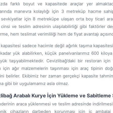
zda farklı boyut ve kapasitede araçlar yer almaktadı
larında manevra kolaylığı için 3 metreküp hacme sah
sevkiyatlar için 8 metreküpe ulaşan orta boy ticari ara
cinsi ve teslim adresinin ulaşılabilirliği gibi faktörler d
rme, hem teslimat verimliliği hem de fiyat avantajı açısında
 kapasitesi sadece hacimle değil ağırlık taşıma kapasites
 kadar yük alabilirken, küçük panelvanlarımız 600 kiloya
yük taşıyabilmektedir. Cevizlibağ’daki bir restoran için
 için ağır malzemelerin taşınması için araç tipinin d
sini belirler. Ekibimiz her zaman gerçekçi kapasite tahmi
ma gibi bir uygulamamız asla olmaz.
libağ Arabalı Kurye İçin Yükleme ve Sabitleme 
nderinin araca yüklenmesi ve teslim adresinde indirilmesi 
onik cihazların darbeden korunması için iç ambalaj e