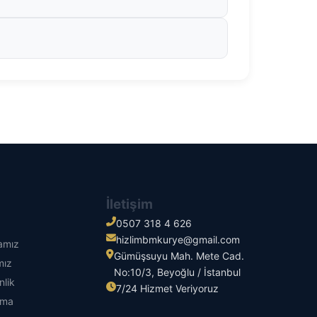
İletişim
0507 318 4 626
hizlimbmkurye@gmail.com
kamız
Gümüşsuyu Mah. Mete Cad.
mız
No:10/3, Beyoğlu / İstanbul
nlik
7/24 Hizmet Veriyoruz
tma