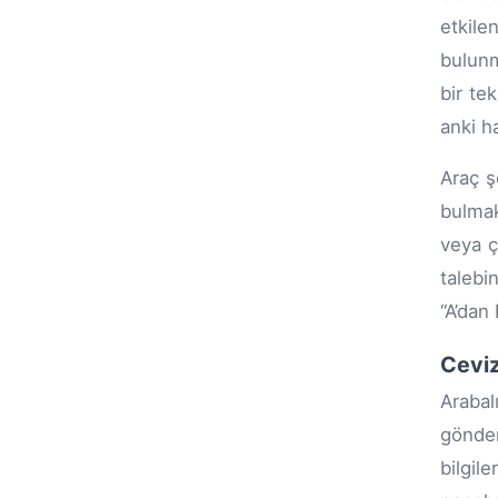
etkil
bulunm
bir te
anki ha
Araç ş
bulmak
veya ç
talebi
“A’dan
Ceviz
Arabal
gönderi
bilgil