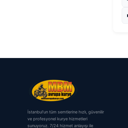
İstanbul'un tüm semtlerine hızlı, güvenilir
ve profesyonel kurye hizmetleri
sunuyoruz. 7/24 hizmet anlayışı ile