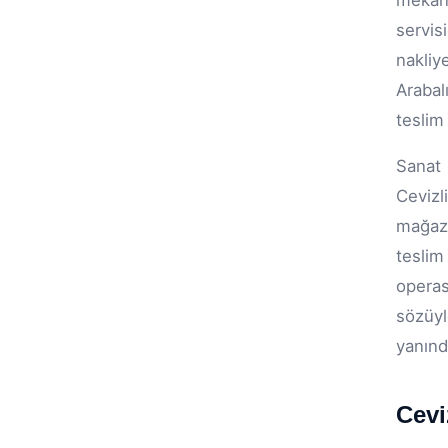
mekan 
servis
nakliy
Arabal
teslim 
Sanat 
Cevizl
mağaza
teslim
operas
sözüyl
yanınd
Cevi