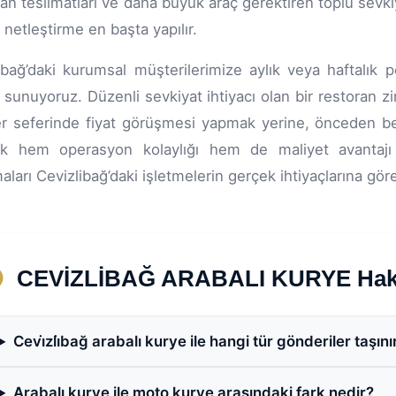
an teslimatları ve daha büyük araç gerektiren toplu sevkiyat
u netleştirme en başta yapılır.
ibağ’daki kurumsal müşterilerimize aylık veya haftalık p
 sunuyoruz. Düzenli sevkiyat ihtiyacı olan bir restoran z
er seferinde fiyat görüşmesi yapmak yerine, önceden belir
k hem operasyon kolaylığı hem de maliyet avantajı
ları Cevizlibağ’daki işletmelerin gerçek ihtiyaçlarına göre 
CEVİZLİBAĞ ARABALI KURYE Hakkı
Cevi̇zli̇bağ arabalı kurye ile hangi tür gönderiler taşını
Arabalı kurye ile moto kurye arasındaki fark nedir?