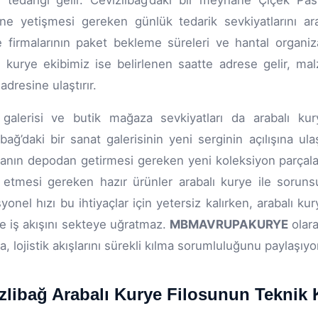
tedariği gelir. Cevizlibağ’daki bir meyhane Çiçek Pa
ine yetişmesi gereken günlük tedarik sevkiyatlarını a
e firmalarının paket bekleme süreleri ve hantal organiza
ı kurye ekibimiz ise belirlenen saatte adrese gelir, m
adresine ulaştırır.
galerisi ve butik mağaza sevkiyatları da arabalı kury
ibağ’daki bir sanat galerisinin yeni serginin açılışına ul
nın depodan getirmesi gereken yeni koleksiyon parçala
 etmesi gereken hazır ürünler arabalı kurye ile sorunsu
yonel hızı bu ihtiyaçlar için yetersiz kalırken, arabalı 
e iş akışını sekteye uğratmaz.
MBMAVRUPAKURYE
olara
a, lojistik akışlarını sürekli kılma sorumluluğunu paylaşıyo
zlibağ Arabalı Kurye Filosunun Teknik 