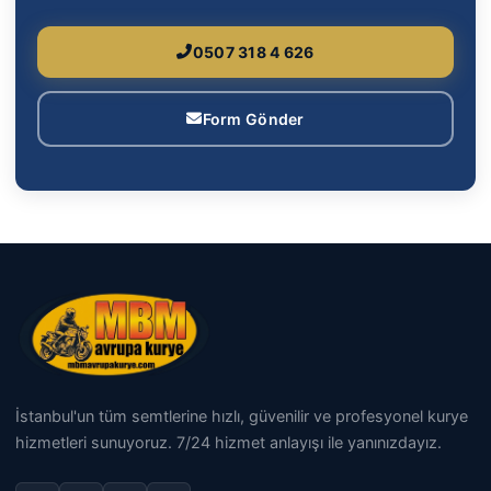
0507 318 4 626
Form Gönder
İstanbul'un tüm semtlerine hızlı, güvenilir ve profesyonel kurye
hizmetleri sunuyoruz. 7/24 hizmet anlayışı ile yanınızdayız.