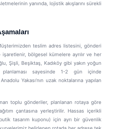
şletmelerinin yanında, lojistik akışlarını sürekli
Aşamaları
Müşterimizden teslim adres listesini, gönderi
e işaretlenir, bölgesel kümelere ayrılır ve her
lu, Şişli, Beşiktaş, Kadıköy gibi yakın yoğun
a planlaması sayesinde 1-2 gün içinde
 Anadolu Yakası’nın uzak noktalarına yapılan
ınan toplu gönderiler, planlanan rotaya göre
ım çantasına yerleştirilir. Hassas içerikli
butik tasarım kuponu) için ayrı bir güvenlik
ryelerimiz belirlenen rotada her adrese tek