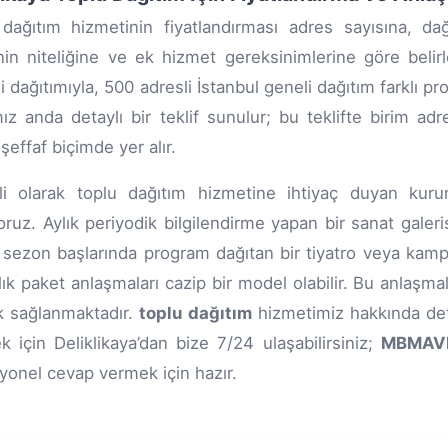
dağıtım hizmetinin fiyatlandırması adres sayısına, dağ
inin niteliğine ve ek hizmet gereksinimlerine göre belirl
i dağıtımıyla, 500 adresli İstanbul geneli dağıtım farklı pr
mız anda detaylı bir teklif sunulur; bu teklifte birim ad
şeffaf biçimde yer alır.
li olarak toplu dağıtım hizmetine ihtiyaç duyan kur
ruz. Aylık periyodik bilgilendirme yapan bir sanat galer
, sezon başlarında program dağıtan bir tiyatro veya kampa
ıllık paket anlaşmaları cazip bir model olabilir. Bu anla
k sağlanmaktadır.
toplu dağıtım
hizmetimiz hakkında deta
k için Deliklikaya’dan bize 7/24 ulaşabilirsiniz;
MBMAV
yonel cevap vermek için hazır.