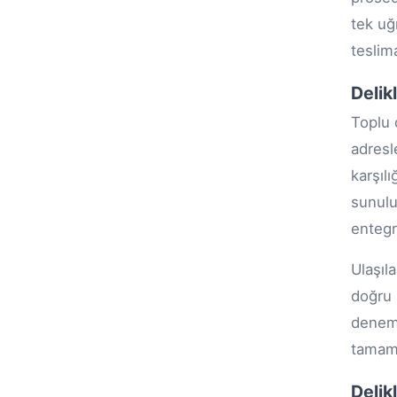
tek uğ
teslim
Delik
Toplu 
adresl
karşıl
sunulu
entegr
Ulaşıl
doğru 
deneme
tamaml
Delik