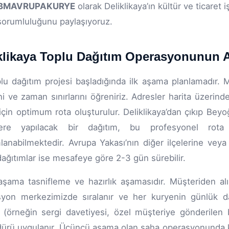
BMAVRUPAKURYE
olarak Deliklikaya’ın kültür ve ticaret i
sorumluluğunu paylaşıyoruz.
klikaya Toplu Dağıtım Operasyonunun 
plu dağıtım projesi başladığında ilk aşama planlamadır. 
ini ve zaman sınırlarını öğreniriz. Adresler harita üzerind
çin optimum rota oluşturulur. Deliklikaya’dan çıkıp Beyoğ
lere yapılacak bir dağıtım, bu profesyonel rot
anabilmektedir. Avrupa Yakası’nın diğer ilçelerine veya
dağıtımlar ise mesafeye göre 2-3 gün sürebilir.
 aşama tasnifleme ve hazırlık aşamasıdır. Müşteriden al
yon merkezimizde sıralanır ve her kuryenin günlük dağıt
r (örneğin sergi davetiyesi, özel müşteriye gönderilen 
ürü uygulanır. Üçüncü aşama olan saha operasyonunda ku