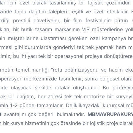
çlar için özel olarak tasarlanmış bir lojistik çözümdür
inde toplu dağıtım talepleri çeşitli ve özel niteliklidir. B
diği prestijli davetiyeler, bir film festivalinin bütün
ıkları, bir butik tasarım markasının VIP müşterilerine yol
inin müşterilerine ulaştırması gereken özel kampanya br
mesi gibi durumlarda gönderiyi tek tek yapmak hem mal
imiz, bu ihtiyacı tek bir operasyonel projeye dönüştürer
metin temel mantığı “rota optimizasyonu ve hacim ekon
perasyon merkezimizde tasniflenir, sonra bölgesel olarak
nde ulaşacak şekilde rotalar oluşturulur. Bu profesy
cak bir dağıtım, her adresi tek tek motorize bir kuryey
mla 1-2 günde tamamlanır. Deliklikaya’daki kurumsal mü
t avantajını çok değerli bulmaktadır.
MBMAVRUPAKUR
 bir kurye hizmetinin çok ötesinde bir lojistik proje olarak 