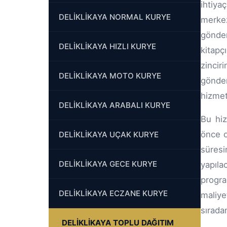
ihtiya
DELİKLİKAYA HIZLI KURYE
merkez
gönder
DELİKLİKAYA MOTO KURYE
kitapç
DELİKLİKAYA ARABALI KURYE
zincir
gönder
DELİKLİKAYA UÇAK KURYE
hizmet
Bu hiz
DELİKLİKAYA GECE KURYE
önce o
süresi
DELİKLİKAYA ECZANE KURYE
yapıla
progra
DELİKLİKAYA TOPLU DAĞITIM
maliye
sıradan