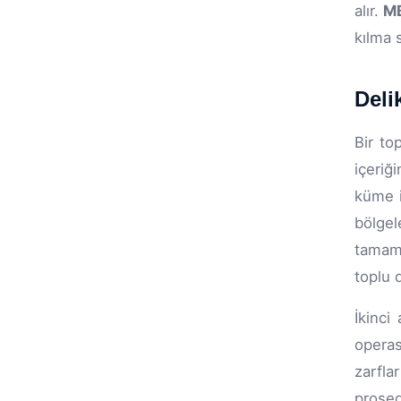
alır.
M
kılma 
Deli
Bir to
içeriğ
küme i
bölge
tamaml
toplu 
İkinci
operas
zarfla
prosed