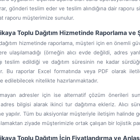
rar, gönderi teslim eder ve teslim alındığına dair raporu 
at raporu müşterimize sunulur.
likaya Toplu Dağıtım Hizmetinde Raporlama ve Ş
dağıtım hizmetinde raporlama, müşteri için en önemli güv
ere ulaşılamadığı (örneğin alıcı evde değildi, adres yanl
ığı teslim edildiği ve dağıtım süresinin ne kadar sürdüğü
r. Bu raporlar Excel formatında veya PDF olarak ileti
e edilebilecek nitelikte hazırlanmaktadır.
amayan adresler için ise alternatif çözüm önerileri s
adres bilgisi alarak ikinci tur dağıtıma ekleriz. Alıcı s
 yapılır. Tüm bu aksiyonlar müşteriyle iletişim halinde g
amaktan ziyade müşterimizle ortak çalışan bir lojistik pa
likaya Toplu Dağıtım İçin Fiyatlandırma ve Anl