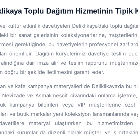
klikaya Toplu Dağıtım Hizmetinin Tipik 
ve kültür etkinlik davetiyeleri Deliklikaya’daki toplu dağıt
eki bir sanat galerisinin koleksiyonerlerine, müşterilerine
mesi gerektiğinde, bu davetiyelerin profesyonel zarflarda,
dan önemlidir. Dağıtım kuryelerimiz davetiye teslim eder
 alındığına dair imza alır ve teslim raporunu müşterimi
n doğru bir şekilde iletilmesini garanti eder.
an ve kafe kampanya materyalleri de Deliklikaya’da bu hi
, Nevizade ve Asmalımescit civarındaki onlarca işletme,
uk kampanya bildirileri veya VIP müşterilerine özel 
ları ve butik markalar yeni koleksiyon lansmanlarında ve
avetlilere materyal ulaştırırken bu hizmetimizden ya
rındaki kurumlar da düzenli olarak müşteri ve iş ortaklar