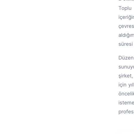
Toplu 
içeriğ
çevres
aldığı
süresi 
Düzen
sunuyo
şirket
için y
önceli
isteme
profes