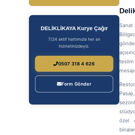
DELİKLİKAYA Kurye Çağır
Deli
7/24 aktif hattımızla her an
hizmetinizdeyiz.
Sanat 
Bölged
0507 318 4 626
gönder
açısın
Form Gönder
teslim
mesajı
Restor
Pasajı
sezonl
stüdyo
özel d
binala