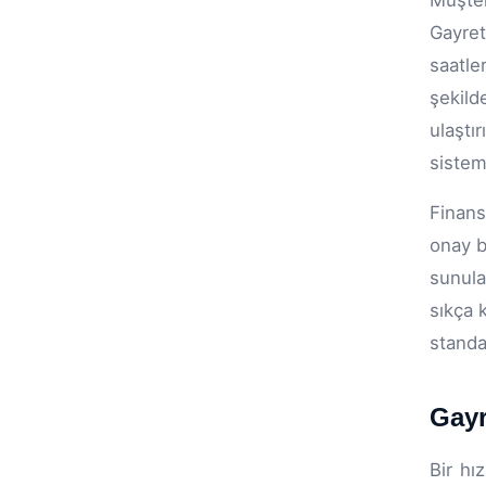
Müşte
Gayre
saatle
şekild
ulaştı
sistem
Finans
onay b
sunula
sıkça k
standa
Gayr
Bir hı