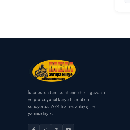
İstanbul'un tüm semtlerine hızlı, güvenilir
ve profesyonel kurye hizmetleri
sunuyoruz. 7/24 hizmet anlayışı ile
yanınızdayız.