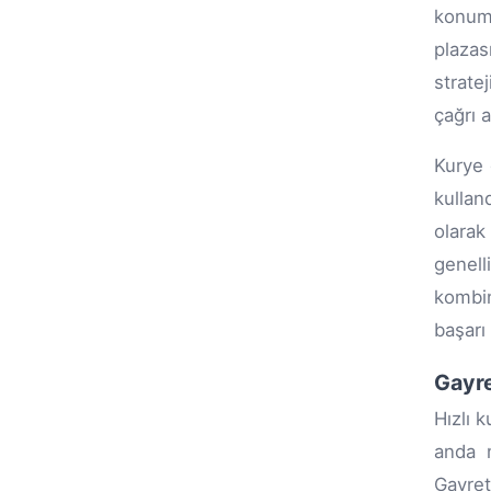
konuml
plazas
strate
çağrı 
Kurye 
kullan
olarak
genell
kombin
başarı 
Gayre
Hızlı 
anda m
Gayret