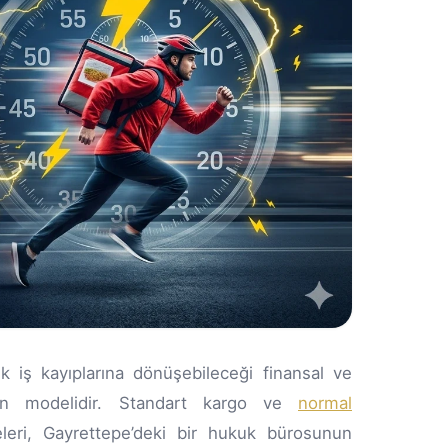
lık iş kayıplarına dönüşebileceği finansal ve
on modelidir. Standart kargo ve
normal
leri, Gayrettepe’deki bir hukuk bürosunun