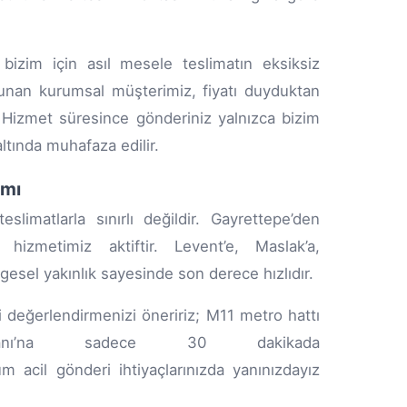
 bizim için asıl mesele teslimatın eksiksiz
lunan kurumsal müşterimiz, fiyatı duyduktan
. Hizmet süresince gönderiniz yalnızca bizim
tında muhafaza edilir.
amı
limatlarla sınırlı değildir. Gayrettepe’den
 hizmetimiz aktiftir. Levent’e, Maslak’a,
gesel yakınlık sayesinde son derece hızlıdır.
 değerlendirmenizi öneririz; M11 metro hattı
limanı’na sadece 30 dakikada
m acil gönderi ihtiyaçlarınızda yanınızdayız