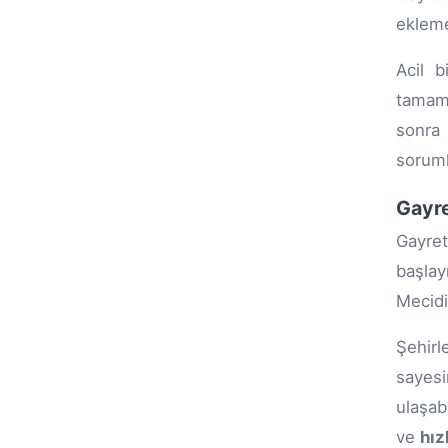
eklemel
Acil b
tamaml
sonra 
soruml
Gayre
Gayret
başla
Mecidi
Şehirle
saye
ulaşab
ve
hız