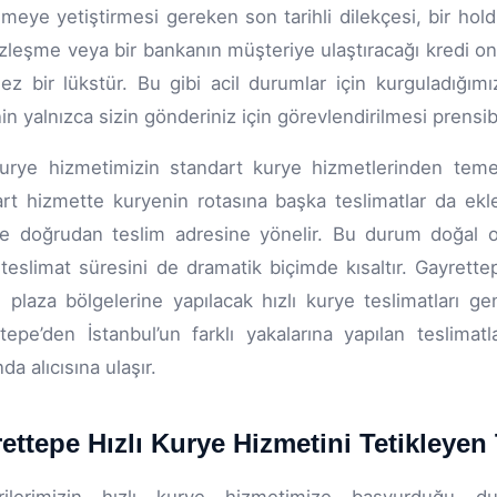
eye yetiştirmesi gereken son tarihli dilekçesi, bir hold
özleşme veya bir bankanın müşteriye ulaştıracağı kredi 
ez bir lükstür. Bu gibi acil durumlar için kurguladığımı
in yalnızca sizin gönderiniz için görevlendirilmesi prensib
kurye hizmetimizin standart kurye hizmetlerinden temel 
rt hizmette kuryenin rotasına başka teslimatlar da ekle
ve doğrudan teslim adresine yönelir. Bu durum doğal ol
teslimat süresini de dramatik biçimde kısaltır. Gayrett
plaza bölgelerine yapılacak hızlı kurye teslimatları ge
tepe’den İstanbul’un farklı yakalarına yapılan teslim
nda alıcısına ulaşır.
ettepe Hızlı Kurye Hizmetini Tetikleyen