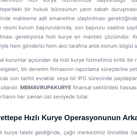
rilerimizin hızlı kurye hizmetimize başvurduğu du
ttepe’deki bir hukuk bürosunun yarın sabah duruşmas
rinde mahkeme adli emanetine ulaştırılması gerektiğinde,
e resmi kurum başvurularında, son başvuru saatine sayılı
rılması gerekiyorsa hızlı kurye en mantıklı çözümdür. K
iyle hem gönderici hem alıcı tarafına anlık konum bilgisi s
al kurumlar açısından da hızlı kurye hizmetimiz kritik bir 
elgeleri, bir denetim firmasının raporlama süreçlerine yeti
cak son tarihli evraklar veya bir IPO sürecinde paydaşlar
ullanılır.
MBMAVRUPAKURYE
finansal sektördeki hassas 
rtlarını her zaman üst seviyede tutar.
ettepe Hızlı Kurye Operasyonunun Arka 
zlı kurye talebi geldiğinde, çağrı merkezimiz öncelikle G