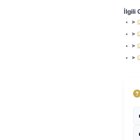
İlgil
➤
G
➤
G
➤
G
➤
G