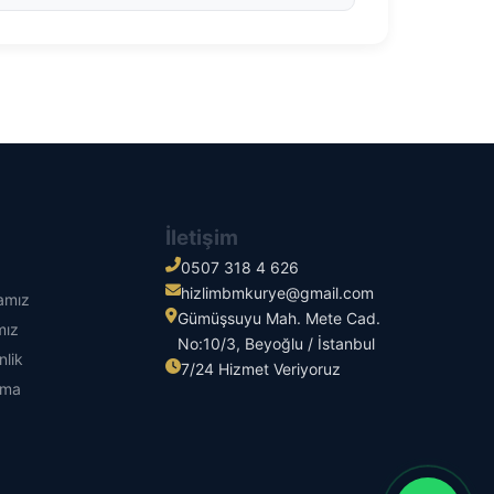
İletişim
0507 318 4 626
hizlimbmkurye@gmail.com
kamız
Gümüşsuyu Mah. Mete Cad.
mız
No:10/3, Beyoğlu / İstanbul
nlik
7/24 Hizmet Veriyoruz
tma