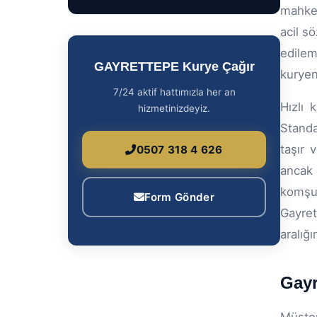
mahkem
acil s
edilem
GAYRETTEPE Kurye Çağır
kuryen
7/24 aktif hattımızla her an
Hızlı 
hizmetinizdeyiz.
Standa
taşır 
0507 318 4 626
ancak 
komşu 
Form Gönder
Gayret
aralığı
Gayr