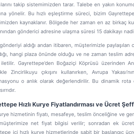
arını takip sistemimizden tarar. Talebe en yakın konumda
ına yönelir. Bu hızlı eşleştirme süreci, bizim Gayrette
jimizden kaynaklanır. Bölgede her zaman en az birkaç kur
anından gönderici adresine ulaşma süresi 15 dakikayı nadi
gönderiyi aldığı andan itibaren, müşterimizle paylaşılan c
dığı, hangi plaza önünde olduğu ve ne zaman teslim adresi
 iletilir. Gayrettepe’den Boğaziçi Köprüsü üzerinden An
ikle Zincirlikuyu çıkışını kullanırken, Avrupa Yakası
asyonu o anlık olarak değerlendirilir. Bu dinamik rota 
sırrıdır.
ttepe Hızlı Kurye Fiyatlandırması ve Ücret Şeffa
kurye hizmetinin fiyatı, mesafeye, teslim önceliğine ve ger
üşterimize net fiyat bilgisi verilir; sonradan ek ücr
tepe içi hızlı kurye hizmetlerinde sabit bir başlangıç üc