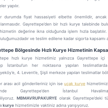
er yapılır.
ir durumda fiyat hassasiyeti elbette önemlidir, ancak
anmasıdır. Gayrettepe’den bir hızlı kurye talebinde bu
hizmetin değerine ikna olduğunda işlem hızla başlatılır
uluğumuzdadır ve teslim edilene kadar sigorta kapsamı al
ttepe Bölgesinde Hızlı Kurye Hizmetinin Kaps
tepe hızlı kurye hizmetimiz yalnızca Gayrettepe içi tes
yıp İstanbul’un her noktasına yapılan teslimatlarda
yeköy’e, 4. Levent’e, Şişli merkeze yapılan teslimatlar böl
r arası acil gönderileriniz için ise
uçak kurye
hizmetimizi
sinde Gayrettepe’den İstanbul Hava
iliyoruz.
MBMAVRUPAKURYE
olarak Gayrettepe’deki tü
lı kurye
hizmetimizle vaktiniz adına yarışıyoruz.