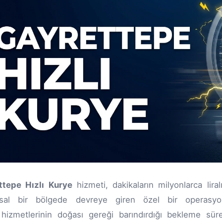
ttepe Hızlı Kurye
hizmeti, dakikaların milyonlarca lira
sal bir bölgede devreye giren özel bir operasy
hizmetlerinin doğası gereği barındırdığı bekleme süre