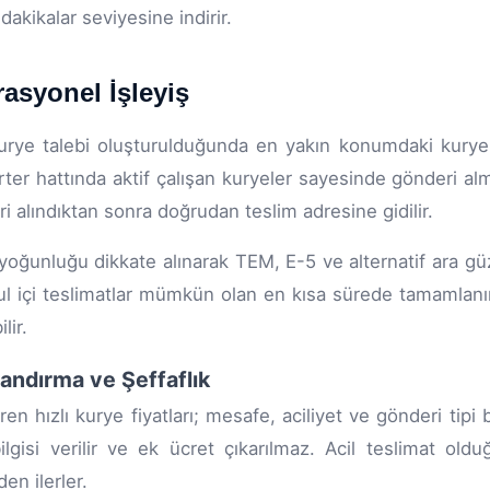
dakikalar seviyesine indirir.
asyonel İşleyiş
kurye talebi oluşturulduğunda en yakın konumdaki kurye 
ter hattında aktif çalışan kuryeler sayesinde gönderi alm
i alındıktan sonra doğrudan teslim adresine gidilir.
 yoğunluğu dikkate alınarak TEM, E-5 ve alternatif ara gü
ul içi teslimatlar mümkün olan en kısa sürede tamamlanır
lir.
landırma ve Şeffaflık
en hızlı kurye fiyatları; mesafe, aciliyet ve gönderi tipi b
bilgisi verilir ve ek ücret çıkarılmaz. Acil teslimat o
en ilerler.