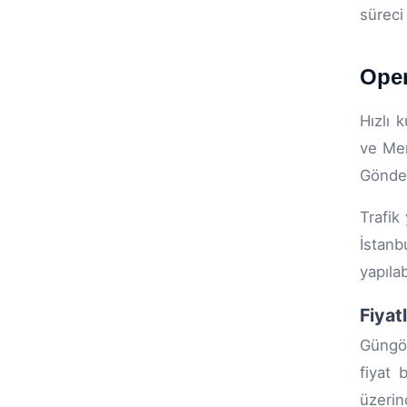
süreci 
Oper
Hızlı 
ve Mer
Gönder
Trafik
İstanb
yapılabi
Fiyat
Güngör
fiyat 
üzerind