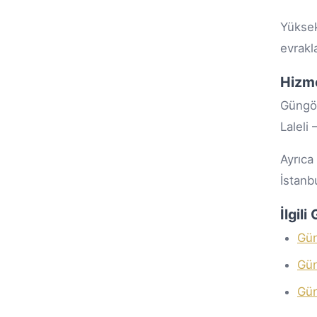
Yüksek
evrakla
Hizm
Güngör
Laleli
Ayrıca
İstanb
İlgil
Gün
Gün
Gün