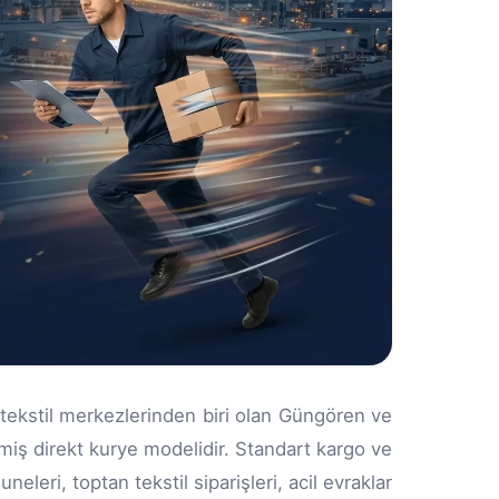
 tekstil merkezlerinden biri olan Güngören ve
rilmiş direkt kurye modelidir. Standart kargo ve
leri, toptan tekstil siparişleri, acil evraklar