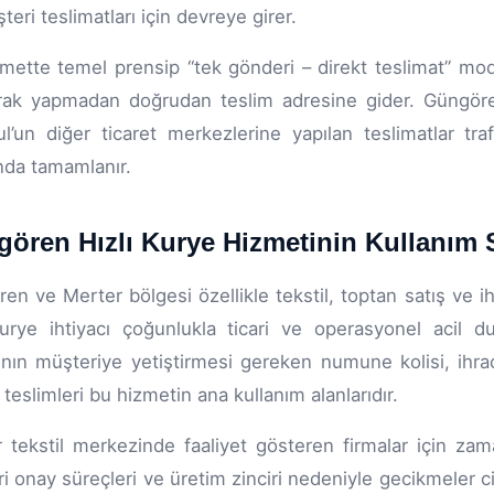
teri teslimatları için devreye girer.
mette temel prensip “tek gönderi – direkt teslimat” mode
rak yapmadan doğrudan teslim adresine gider. Güngören
ul’un diğer ticaret merkezlerine yapılan teslimatlar t
ında tamamlanır.
ören Hızlı Kurye Hizmetinin Kullanım 
en ve Merter bölgesi özellikle tekstil, toptan satış ve i
kurye ihtiyacı çoğunlukla ticari ve operasyonel acil du
ının müşteriye yetiştirmesi gereken numune kolisi, ihra
 teslimleri bu hizmetin ana kullanım alanlarıdır.
 tekstil merkezinde faaliyet gösteren firmalar için zama
i onay süreçleri ve üretim zinciri nedeniyle gecikmeler ci