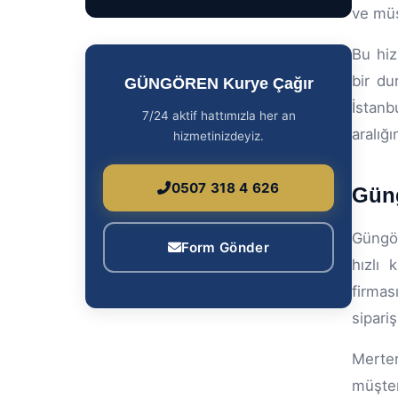
ve müş
Bu hiz
bir du
GÜNGÖREN Kurye Çağır
İstanb
7/24 aktif hattımızla her an
aralığ
hizmetinizdeyiz.
0507 318 4 626
Güng
Güngör
Form Gönder
hızlı 
firmas
sipariş
Merter
müşter