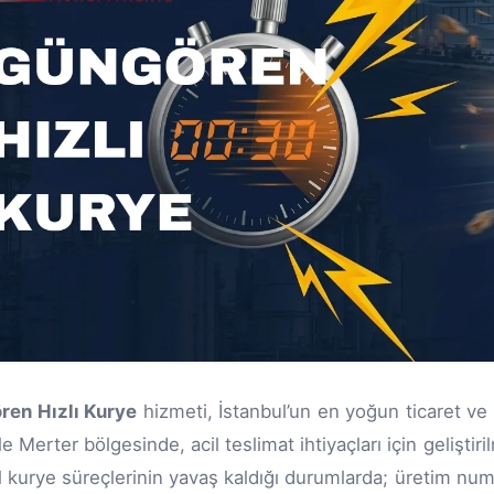
ren Hızlı Kurye
hizmeti, İstanbul’un en yoğun ticaret ve
le Merter bölgesinde, acil teslimat ihtiyaçları için gelişti
 kurye süreçlerinin yavaş kaldığı durumlarda; üretim numune