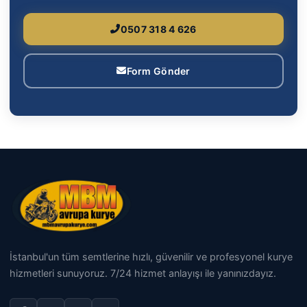
0507 318 4 626
Form Gönder
İstanbul'un tüm semtlerine hızlı, güvenilir ve profesyonel kurye
hizmetleri sunuyoruz. 7/24 hizmet anlayışı ile yanınızdayız.