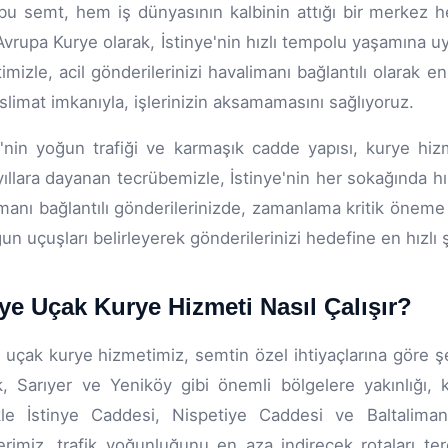
bu semt, hem iş dünyasının kalbinin attığı bir merkez h
rupa Kurye olarak, İstinye'nin hızlı tempolu yaşamına u
imizle, acil gönderilerinizi havalimanı bağlantılı olarak en
slimat imkanıyla, işlerinizin aksamamasını sağlıyoruz.
e'nin yoğun trafiği ve karmaşık cadde yapısı, kurye hizm
ıllara dayanan tecrübemizle, İstinye'nin her sokağında hızl
manı bağlantılı gönderilerinizde, zamanlama kritik öneme 
un uçuşları belirleyerek gönderilerinizi hedefine en hızlı ş
nye Uçak Kurye Hizmeti Nasıl Çalışır?
e uçak kurye hizmetimiz, semtin özel ihtiyaçlarına göre şe
, Sarıyer ve Yeniköy gibi önemli bölgelere yakınlığı, k
ikle İstinye Caddesi, Nispetiye Caddesi ve Baltalima
erimiz, trafik yoğunluğunu en aza indirecek rotaları ter