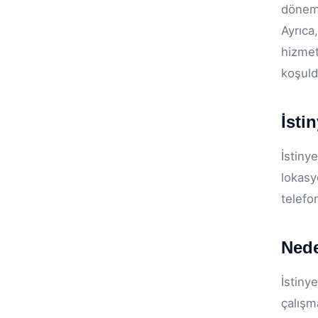
döneml
Ayrıc
hizmet
koşulda
İsti
İstiny
lokasy
telefo
Ned
İstiny
çalışm