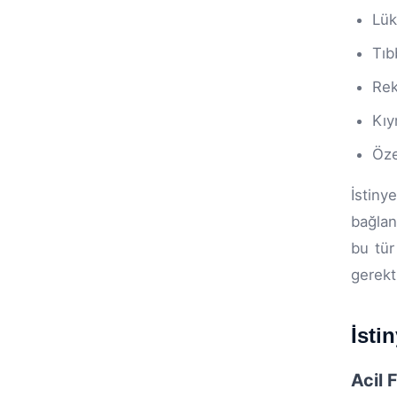
Lük
Tıb
Rek
Kıy
Öze
İstiny
bağlan
bu tür
gerekt
İsti
Acil 