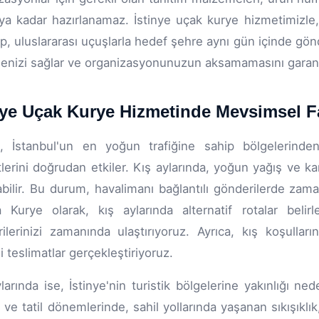
ya kadar hazırlanamaz. İstinye uçak kurye hizmetimizle,
rıp, uluslararası uçuşlarla hedef şehre aynı gün içinde gön
enizi sağlar ve organizasyonunuzun aksamamasını garant
nye Uçak Kurye Hizmetinde Mevsimsel F
e, İstanbul'un en yoğun trafiğine sahip bölgelerinden
lerini doğrudan etkiler. Kış aylarında, yoğun yağış ve ka
bilir. Bu durum, havalimanı bağlantılı gönderilerde zam
 Kurye olarak, kış aylarında alternatif rotalar beli
ilerinizi zamanında ulaştırıyoruz. Ayrıca, kış koşullar
i teslimatlar gerçekleştiriyoruz.
larında ise, İstinye'nin turistik bölgelerine yakınlığı ned
ı ve tatil dönemlerinde, sahil yollarında yaşanan sıkışıklı