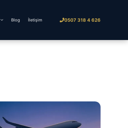
0507 318 4 626
l
Blog
İletişim