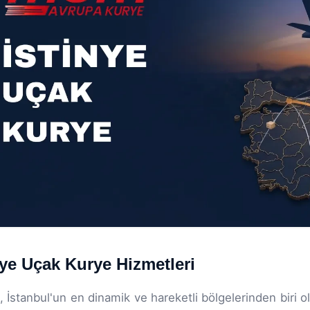
nye Uçak Kurye Hizmetleri
e, İstanbul'un en dinamik ve hareketli bölgelerinden biri 