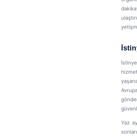
dakika
ulaştı
yetişm
İsti
İstiny
hizmet
yaşana
Avrupa
gönder
güvenl
Yaz ay
sonlar