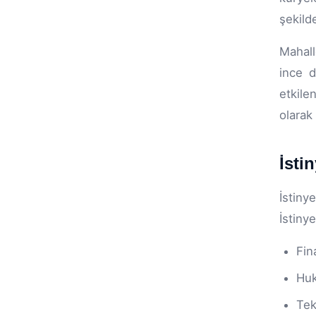
şekilde
Mahalle
ince d
etkile
olarak
İsti
İstiny
İstiny
Fin
Huk
Tek