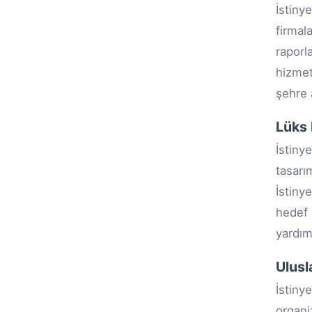
İstiny
firmal
raporl
hizmet
şehre 
Lüks
İstiny
tasarı
İstiny
hedef
yardım
Ulusl
İstiny
organi