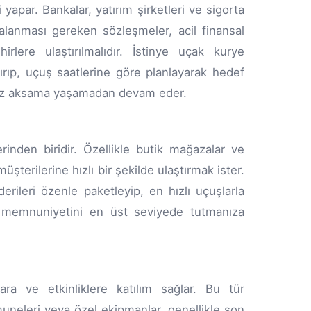
 yapar. Bankalar, yatırım şirketleri ve sigorta
alanması gereken sözleşmeler, acil finansal
irlere ulaştırılmalıdır. İstinye uçak kurye
tırıp, uçuş saatlerine göre planlayarak hedef
iniz aksama yaşamadan devam eder.
inden biridir. Özellikle butik mağazalar ve
üşterilerine hızlı bir şekilde ulaştırmak ister.
rileri özenle paketleyip, en hızlı uçuşlarla
i memnuniyetini en üst seviyede tutmanıza
lara ve etkinliklere katılım sağlar. Bu tür
muneleri veya özel ekipmanlar, genellikle son