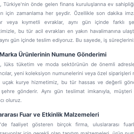
e, Türkiye'nin önde gelen finans kuruluşlarına ev sahipliği
arı için zamanlama her şeydir. Özellikle son dakika imz
ar veya kıymetli evraklar, aynı gün içinde farklı şeh
imizle, bu tür acil evrakları en yakın havalimanına ulaş
aynı gün içinde teslim ediyoruz. Bu sayede, iş süreçler
 Marka Ürünlerinin Numune Gönderimi
e, lüks tüketim ve moda sektörünün de önemli adresler
mcılar, yeni koleksiyon numunelerini veya özel siparişleri m
e uçak kurye hizmetimiz, bu tür hassas ve değerli gönde
 şehre gönderir. Aynı gün teslimat imkanıyla, müşter
cı oluruz.
ararası Fuar ve Etkinlik Malzemeleri
e'de faaliyet gösteren birçok firma, uluslararası fuar
zasyonlar için gerekli olan tanıtım malzemeleri, ürün nu