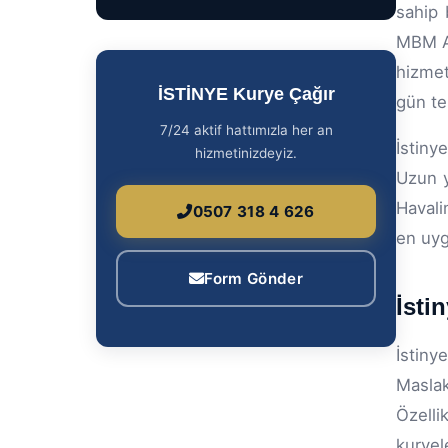
sahip 
MBM Av
hizmet
İSTİNYE Kurye Çağır
gün te
7/24 aktif hattımızla her an
İstiny
hizmetinizdeyiz.
Uzun y
Havali
0507 318 4 626
en uyg
Form Gönder
İsti
İstiny
Maslak
Özell
kuryel