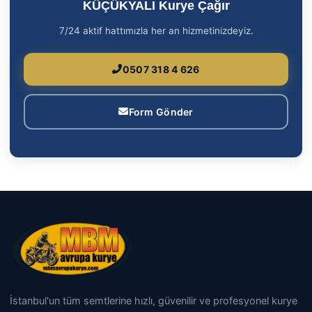
KÜÇÜKYALI Kurye Çağır
7/24 aktif hattımızla her an hizmetinizdeyiz.
0507 318 4 626
Form Gönder
İstanbul'un tüm semtlerine hızlı, güvenilir ve profesyonel kurye