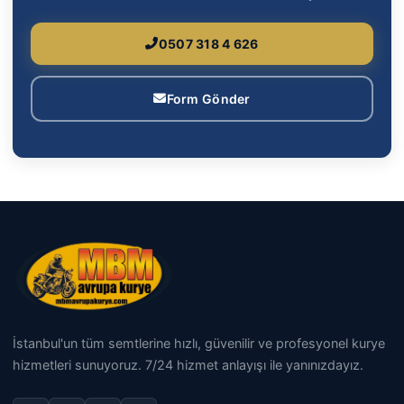
0507 318 4 626
Form Gönder
İstanbul'un tüm semtlerine hızlı, güvenilir ve profesyonel kurye
hizmetleri sunuyoruz. 7/24 hizmet anlayışı ile yanınızdayız.