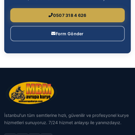
0507 318 4 626
Form Gönder
İstanbul'un tüm semtlerine hızlı, güvenilir ve profesyonel kurye
hizmetleri sunuyoruz. 7/24 hizmet anlayışı ile yanınızdayız.