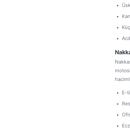
Üsk
Kand
Kü
Ac
Nakka
Nakkaş
motosi
haciml
E-t
Res
Ofi
Ecz