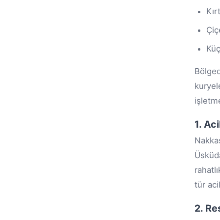
Kır
Çiç
Küç
Bölged
kuryel
işletm
1. Ac
Nakkaş
Üsküda
rahatl
tür ac
2. Re