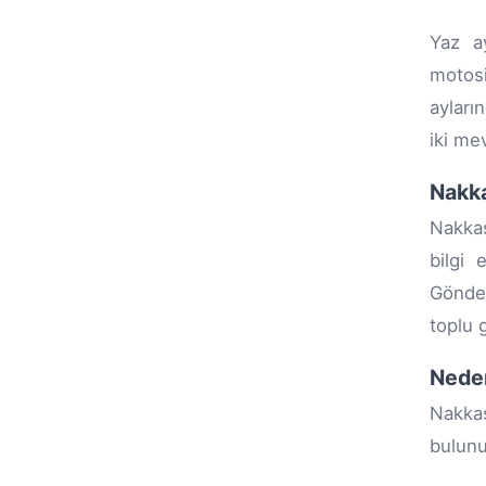
Yaz ay
motosi
ayları
iki me
Nakka
Nakkaş
bilgi
Gönder
toplu 
Nede
Nakkaş
bulunu