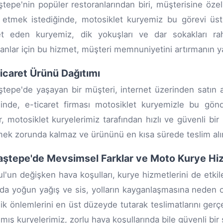
tepe'nin popüler restoranlarından biri, müşterisine özel
 etmek istediğinde, motosiklet kuryemiz bu görevi üst
t eden kuryemiz, dik yokuşları ve dar sokakları rahat
anlar için bu hizmet, müşteri memnuniyetini artırmanın yanı
ticaret Ürünü Dağıtımı
tepe'de yaşayan bir müşteri, internet üzerinden satın a
ğinde, e-ticaret firması motosiklet kuryemizle bu gönde
r, motosiklet kuryelerimiz tarafından hızlı ve güvenli bir 
ek zorunda kalmaz ve ürününü en kısa sürede teslim alır
ştepe'de Mevsimsel Farklar ve Moto Kurye Hi
ul'un değişken hava koşulları, kurye hizmetlerini de etki
nda yoğun yağış ve sis, yolların kayganlaşmasına neden o
ik önlemlerini en üst düzeyde tutarak teslimatlarını gerçek
lmış kuryelerimiz, zorlu hava koşullarında bile güvenli bir