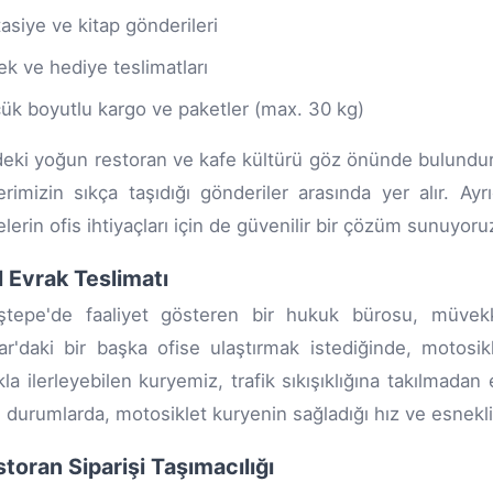
tasiye ve kitap gönderileri
ek ve hediye teslimatları
ük boyutlu kargo ve paketler (max. 30 kg)
eki yoğun restoran ve kafe kültürü göz önünde bulundur
erimizin sıkça taşıdığı gönderiler arasında yer alır. A
elerin ofis ihtiyaçları için de güvenilir bir çözüm sunuyoru
il Evrak Teslimatı
tepe'de faaliyet gösteren bir hukuk bürosu, müvekkil
r'daki bir başka ofise ulaştırmak istediğinde, motosi
ıkla ilerleyebilen kuryemiz, trafik sıkışıklığına takılmada
il durumlarda, motosiklet kuryenin sağladığı hız ve esnekl
storan Siparişi Taşımacılığı