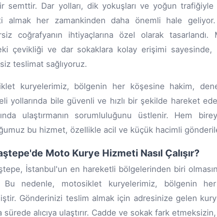
ir semttir. Dar yolları, dik yokuşları ve yoğun trafiğiyl
ti almak her zamankinden daha önemli hale geliyor
siz coğrafyanın ihtiyaçlarına özel olarak tasarlandı
teki çevikliği ve dar sokaklara kolay erişimi sayesind
isiz teslimat sağlıyoruz.
klet kuryelerimiz, bölgenin her köşesine hakim, dene
li yollarında bile güvenli ve hızlı bir şekilde hareket edeb
ında ulaştırmanın sorumluluğunu üstlenir. Hem bire
umuz bu hizmet, özellikle acil ve küçük hacimli gönderil
ştepe'de Moto Kurye Hizmeti Nasıl Çalışır?
tepe, İstanbul'un en hareketli bölgelerinden biri olmasını
. Bu nedenle, motosiklet kuryelerimiz, bölgenin her 
miştir. Gönderinizi teslim almak için adresinize gelen kury
a sürede alıcıya ulaştırır. Cadde ve sokak fark etmeksizin