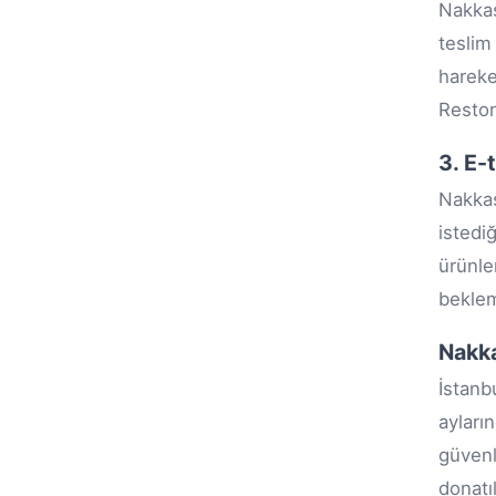
Nakkaş
teslim
hareke
Restor
3. E-
Nakkaş
istedi
ürünle
beklem
Nakka
İstanb
ayları
güvenl
donatı