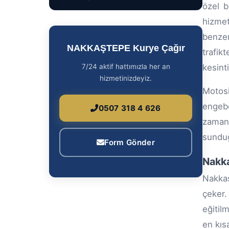
özel b
hizme
benzer
NAKKAŞTEPE Kurye Çağır
trafik
7/24 aktif hattımızla her an
kesint
hizmetinizdeyiz.
Motosi
engebe
0507 318 4 626
zaman
sunduğ
Form Gönder
Nakka
Nakkaş
çeker
eğitil
en kıs