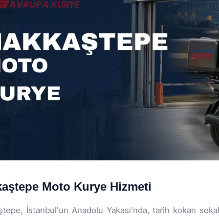
aştepe Moto Kurye Hizmeti
tepe, İstanbul'un Anadolu Yakası'nda, tarih kokan soka