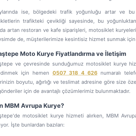
larında ise, bölgedeki trafik yoğunluğu artar ve bu d
kletlerin trafikteki çevikliği sayesinde, bu yoğunlukt
nda artan restoran ve kafe siparişleri, motosiklet kuryele
vsimde de, müşterilerimize kesintisiz hizmet sunmak için 
ştepe Moto Kurye Fiyatlandırma ve İletişim
tepe ve çevresinde sunduğumuz motosiklet kurye hizmet
 edinmek için hemen
0507 318 4 626
numaralı telefo
inizin boyutu, ağırlığı ve teslimat adresine göre size öze
gönderiler için de avantajlı çözümlerimiz bulunmaktadır.
n MBM Avrupa Kurye?
tepe'de motosiklet kurye hizmeti alırken, MBM Avrupa
yor. İşte bunlardan bazıları: