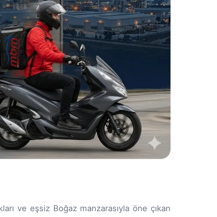
kları ve eşsiz Boğaz manzarasıyla öne çıkan