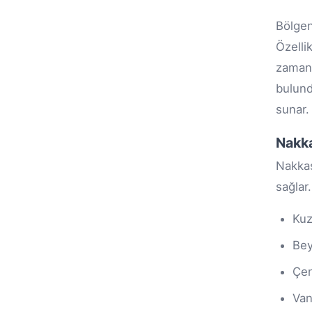
Bölgen
Özelli
zaman
bulun
sunar.
Nakka
Nakkaş
sağlar
Ku
Bey
Çen
Van