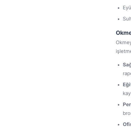
Eyü
Sul
Okmey
Okmeyd
işletm
Sağ
rapo
Eği
kay
Per
bro
Ofi