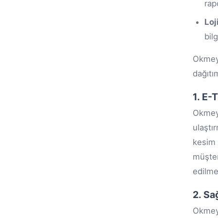
rap
Loj
bil
Okmeyd
dağıtı
1. E-
Okmeyd
ulaştı
kesim 
müşte
edilmes
2. Sa
Okmeyd