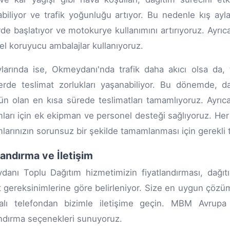
abiliyor ve trafik yoğunluğu artıyor. Bu nedenle kış ayl
rde başlatıyor ve motokurye kullanımını artırıyoruz. Ayrı
zel koruyucu ambalajlar kullanıyoruz.
larında ise, Okmeydanı'nda trafik daha akıcı olsa da,
erde teslimat zorlukları yaşanabiliyor. Bu dönemde, dağ
 olan en kısa sürede teslimatları tamamlıyoruz. Ayrıca
mları için ek ekipman ve personel desteği sağlıyoruz. H
mlarınızın sorunsuz bir şekilde tamamlanması için gerekli 
landırma ve İletişim
anı Toplu Dağıtım hizmetimizin fiyatlandırması, dağıtı
 gereksinimlerine göre belirleniyor. Size en uygun çözü
alı telefondan bizimle iletişime geçin. MBM Avrup
andırma seçenekleri sunuyoruz.