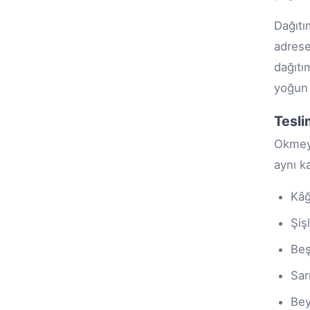
Dağıtı
adrese
dağıtı
yoğun 
Tesli
Okmeyd
aynı k
Kâğ
Şişl
Beş
Sar
Bey