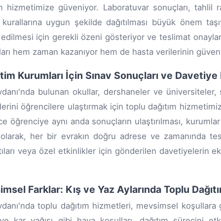
m hizmetimize güveniyor. Laboratuvar sonuçları, tahlil r
ik kurallarına uygun şekilde dağıtılması büyük önem taş
 edilmesi için gerekli özeni gösteriyor ve teslimat onayları
arı hem zaman kazanıyor hem de hasta verilerinin güvenli
itim Kurumları İçin Sınav Sonuçları ve Davetiye
anı'nda bulunan okullar, dershaneler ve üniversiteler, sı
lerini öğrencilere ulaştırmak için toplu dağıtım hizmetimiz
ce öğrenciye aynı anda sonuçların ulaştırılması, kurumlar
olarak, her bir evrakın doğru adrese ve zamanında tesli
tıları veya özel etkinlikler için gönderilen davetiyelerin 
msel Farklar: Kış ve Yaz Aylarında Toplu Dağıt
anı'nda toplu dağıtım hizmetleri, mevsimsel koşullara gö
ve kar yağışı gibi hava koşulları, dağıtım sürecini etki