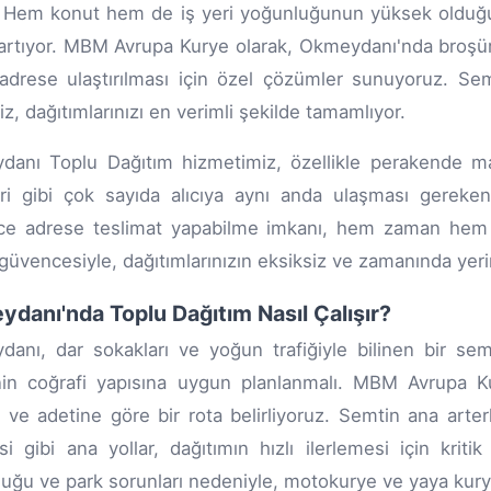
 Hem konut hem de iş yeri yoğunluğunun yüksek olduğu bu
artıyor. MBM Avrupa Kurye olarak, Okmeydanı'nda broşür, 
adrese ulaştırılması için özel çözümler sunuyoruz. Semti
iz, dağıtımlarınızı en verimli şekilde tamamlıyor.
anı Toplu Dağıtım hizmetimiz, özellikle perakende mağa
eri gibi çok sayıda alıcıya aynı anda ulaşması gereken
rce adrese teslimat yapabilme imkanı, hem zaman hem 
güvencesiyle, dağıtımlarınızın eksiksiz ve zamanında yerin
danı'nda Toplu Dağıtım Nasıl Çalışır?
anı, dar sokakları ve yoğun trafiğiyle bilinen bir se
in coğrafi yapısına uygun planlanmalı. MBM Avrupa Kur
 ve adetine göre bir rota belirliyoruz. Semtin ana art
i gibi ana yollar, dağıtımın hızlı ilerlemesi için krit
uğu ve park sorunları nedeniyle, motokurye ve yaya kur