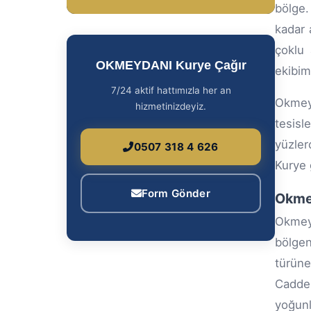
bölge.
kadar 
çoklu 
OKMEYDANI Kurye Çağır
ekibim
7/24 aktif hattımızla her an
Okmeyd
hizmetinizdeyiz.
tesisl
yüzle
0507 318 4 626
Kurye 
Form Gönder
Okmey
Okmeyd
bölgen
türüne
Caddes
yoğunl