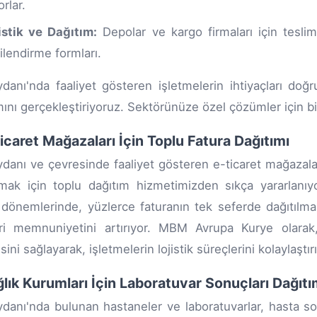
orlar.
istik ve Dağıtım:
Depolar ve kargo firmaları için teslima
gilendirme formları.
anı'nda faaliyet gösteren işletmelerin ihtiyaçları doğr
mını gerçekleştiriyoruz. Sektörünüze özel çözümler için biz
Ticaret Mağazaları İçin Toplu Fatura Dağıtımı
anı ve çevresinde faaliyet gösteren e-ticaret mağazaları,
rmak için toplu dağıtım hizmetimizden sıkça yararlanı
dönemlerinde, yüzlerce faturanın tek seferde dağıtılm
ri memnuniyetini artırıyor. MBM Avrupa Kurye olarak,
ini sağlayarak, işletmelerin lojistik süreçlerini kolaylaştır
ğlık Kurumları İçin Laboratuvar Sonuçları Dağıtı
anı'nda bulunan hastaneler ve laboratuvarlar, hasta sonuç