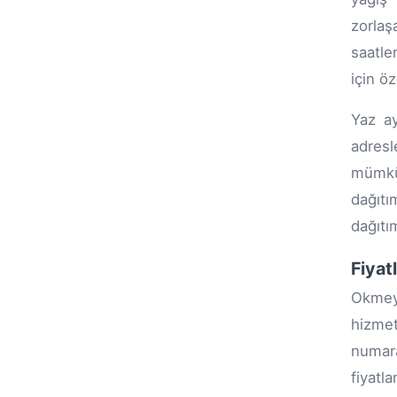
zorlaş
saatle
için ö
Yaz ay
adresl
mümkün
dağıtı
dağıtı
Fiyat
Okmeyd
hizmet
numar
fiyatl