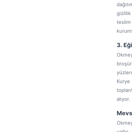
dağıtı
gizlil
teslim
kuruml
3. Eğ
Okmeyd
broşür
yüzler
Kurye 
toplan
alıyor.
Mevsi
Okmeyd
yağış 