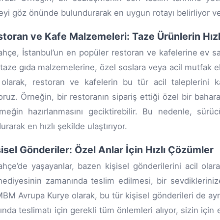
yi göz önünde bulundurarak en uygun rotayı belirliyor ve
storan ve Kafe Malzemeleri: Taze Ürünlerin Hız
hçe, İstanbul’un en popüler restoran ve kafelerine ev sa
 taze gıda malzemelerine, özel soslara veya acil mutfak 
olarak, restoran ve kafelerin bu tür acil taleplerini k
ruz. Örneğin, bir restoranın sipariş ettiği özel bir bah
meğin hazırlanmasını geciktirebilir. Bu nedenle, sürüc
rarak en hızlı şekilde ulaştırıyor.
şisel Gönderiler: Özel Anlar İçin Hızlı Çözümler
hçe’de yaşayanlar, bazen kişisel gönderilerini acil olar
ediyesinin zamanında teslim edilmesi, bir sevdiklerin
 MBM Avrupa Kurye olarak, bu tür kişisel gönderileri de ay
nda teslimatı için gerekli tüm önlemleri alıyor, sizin i