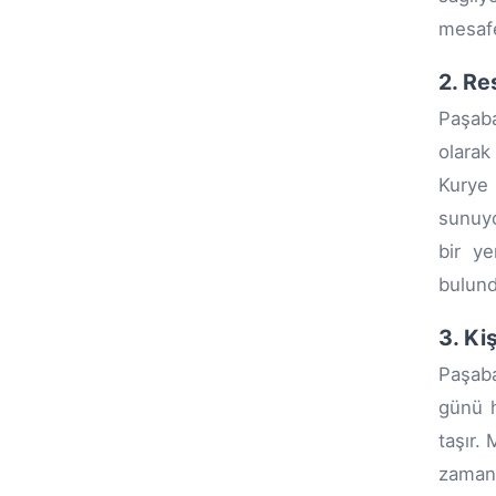
mesafe
2. Re
Paşaba
olarak
Kurye 
sunuyo
bir ye
bulundu
3. Ki
Paşaba
günü h
taşır.
zamanı