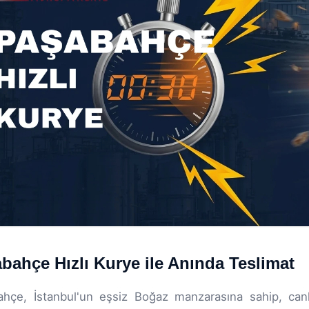
bahçe Hızlı Kurye ile Anında Teslimat
hçe, İstanbul'un eşsiz Boğaz manzarasına sahip, canl