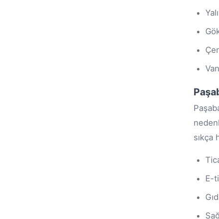
Yal
Gö
Çen
Van
Paşab
Paşaba
nedenl
sıkça 
Tic
E-t
Gıd
Sağ