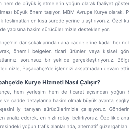
n hem de büyük işletmelerin yoğun olarak faaliyet göster
rılması büyük önem taşıyor. MBM Avrupa Kurye olarak, Pa
tik teslimatları en kısa sürede yerine ulaştırıyoruz. Özel
de yapısına hakim sürücülerimizle destekleniyor.
hçe’nin dar sokaklarından ana caddelerine kadar her nokt
vrak, önemli belgeler, ticari ürünler veya kişisel g
atlarınızı sorunsuz bir şekilde gerçekleştiriyoruz. Bölg
lerimizle, Paşabahçe’de işlerinizi aksatmadan devam etti
ahçe’de Kurye Hizmeti Nasıl Çalışır?
ahçe, hem yerleşim hem de ticaret açısından yoğun b
e ve cadde detaylarına hakim olmak büyük avantaj sağlı
şesini iyi tanıyan sürücülerimizle çalışıyoruz. Gönderin
n analiz ederek, en hızlı rotayı belirliyoruz. Özellikle a
resindeki yoğun trafik alanlarında, alternatif güzergahları