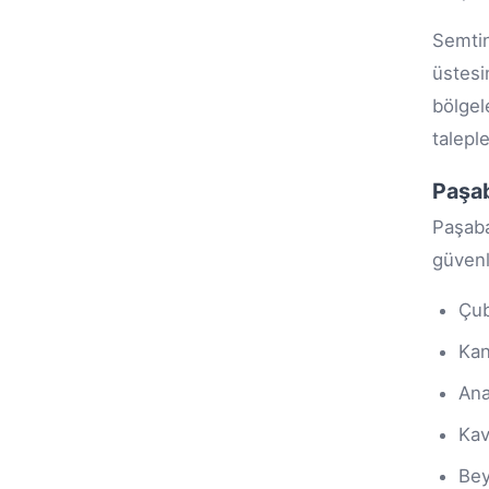
Semtin
üstesi
bölgel
talepl
Paşab
Paşaba
güvenl
Çub
Kan
Ana
Kav
Be