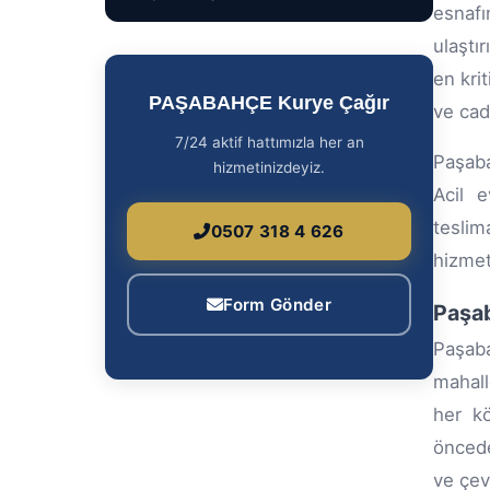
esnafı
ulaştı
en kri
PAŞABAHÇE Kurye Çağır
ve cad
7/24 aktif hattımızla her an
Paşaba
hizmetinizdeyiz.
Acil e
teslim
0507 318 4 626
hizmet
Form Gönder
Paşab
Paşab
mahall
her kö
öncede
ve çev