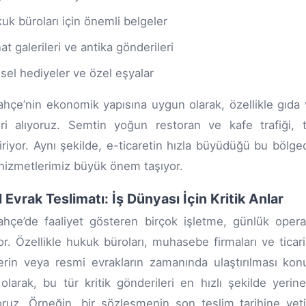
uk büroları için önemli belgeler
at galerileri ve antika gönderileri
isel hediyeler ve özel eşyalar
hçe’nin ekonomik yapısına uygun olarak, özellikle gıda 
eri alıyoruz. Semtin yoğun restoran ve kafe trafiği, t
iriyor. Aynı şekilde, e-ticaretin hızla büyüdüğü bu bölge
hizmetlerimiz büyük önem taşıyor.
il Evrak Teslimatı: İş Dünyası İçin Kritik Anlar
hçe’de faaliyet gösteren birçok işletme, günlük operasy
r. Özellikle hukuk büroları, muhasebe firmaları ve ticari
erin veya resmi evrakların zamanında ulaştırılması k
olarak, bu tür kritik gönderileri en hızlı şekilde yerin
oruz. Örneğin, bir sözleşmenin son teslim tarihine yeti