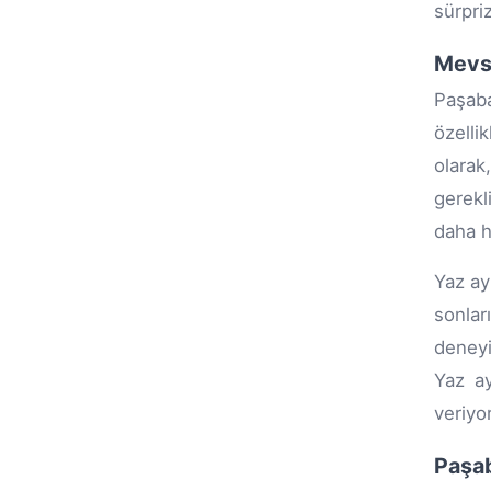
sürpri
Mevsi
Paşaba
özelli
olarak
gerekl
daha h
Yaz ay
sonlar
deneyi
Yaz ay
veriyo
Paşab