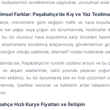
z hediyelerinizi sevdiklerinize ulaştırarak, unutulmaz anl
msel Farklar: Paşabahçe’de Kış ve Yaz Teslimat
hçe, mevsimlere göre değişen trafik ve hava koşulları
kle kar yağışı veya yoğun sis durumlarında, teslimatlar
, bu tür olumsuz hava koşullarına karşı önceden hazırlık
i ekipmanlarla donatılmış araçlarımızla, gönderilerinizi güv
ızlıoğun olduğu saatlerde, alternatif rotaları kullanarak z
larında ise, Paşabahçe’nin turistik cazibesi artıyor ve bu d
ı ve akşam saatlerinde, sahil yolunda yaşanan yoğunlu
mli ekibimiz, bu tür durumlarda bile en hızlı çözümleri s
larında, özellikle restoran ve kafelerin artan talepleri
ruz.
ahçe Hızlı Kurye Fiyatları ve İletişim