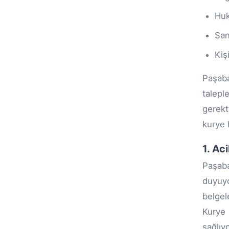
Huk
San
Kiş
Paşaba
talepl
gerekt
kurye 
1. Ac
Paşaba
duyuyo
belgel
Kurye 
sağlıy