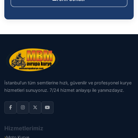
İstanbul'un tüm semtlerine hızlı, güvenilir ve profesyonel kurye
hizmetleri sunuyoruz. 7/24 hizmet anlayışı ile yanınızdayız.
Hizmetlerimiz
Moto Kurye