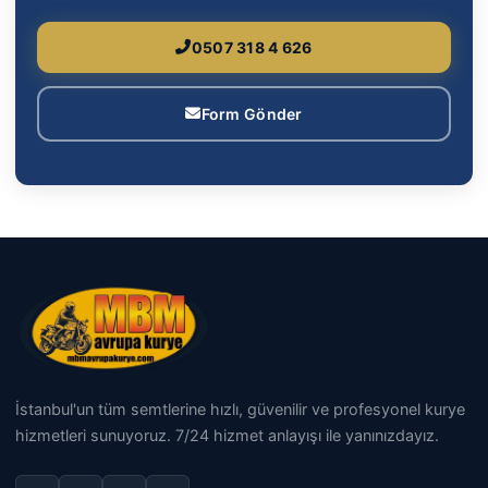
0507 318 4 626
Form Gönder
İstanbul'un tüm semtlerine hızlı, güvenilir ve profesyonel kurye
hizmetleri sunuyoruz. 7/24 hizmet anlayışı ile yanınızdayız.