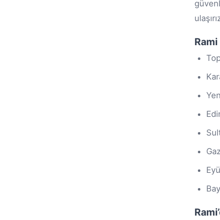
güvenl
ulaşırı
Rami 
Top
Kar
Yen
Edi
Sult
Gaz
Eyü
Bay
Rami’