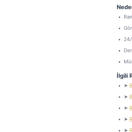
Nede
Ram
Gön
24/
Den
Müş
İlgil
➤
R
➤
R
➤
R
➤
R
➤
R