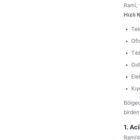
Rami, 
Hızlı 
Tek
Ofi
Tıb
Gıd
Ele
Kıy
Bölged
birden
1. Ac
Rami’d