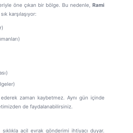
leriyle öne çıkan bir bölge. Bu nedenle,
Rami
sık karşılaşıyor:
r)
ümanları)
ası)
lgeler)
et ederek zaman kaybetmez. Aynı gün içinde
timizden de faydalanabilirsiniz.
, sıklıkla acil evrak gönderimi ihtiyacı duyar.