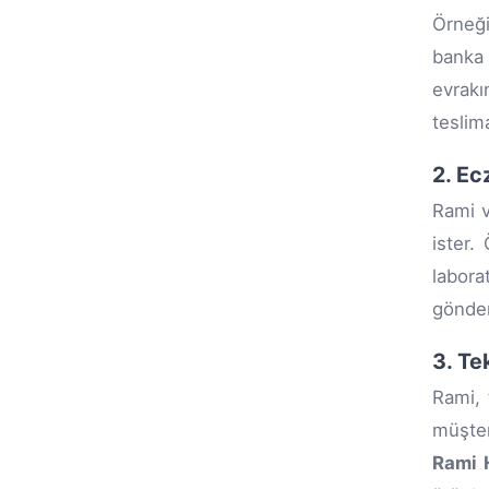
Örneği
banka i
evrakı
teslima
2. Ec
Rami v
ister.
labora
gönder
3. Te
Rami, 
müşter
Rami 