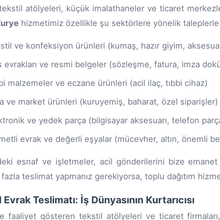
tekstil atölyeleri, küçük imalathaneler ve ticaret merkez
Kurye
hizmetimiz özellikle şu sektörlere yönelik taleplerle 
stil ve konfeksiyon ürünleri (kumaş, hazır giyim, aksesua
s evrakları ve resmi belgeler (sözleşme, fatura, imza dok
bi malzemeler ve eczane ürünleri (acil ilaç, tıbbi cihaz)
a ve market ürünleri (kuruyemiş, baharat, özel siparişler)
ktronik ve yedek parça (bilgisayar aksesuarı, telefon parç
metli evrak ve değerli eşyalar (mücevher, altın, önemli be
eki esnaf ve işletmeler, acil gönderilerini bize eman
 fazla teslimat yapmanız gerekiyorsa, toplu dağıtım hizme
il Evrak Teslimatı: İş Dünyasının Kurtarıcısı
e faaliyet gösteren tekstil atölyeleri ve ticaret firmaları