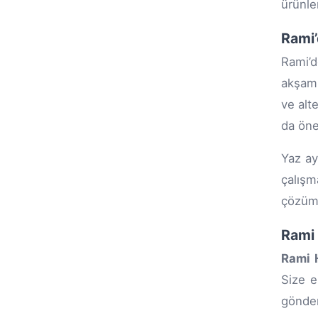
ürünle
Rami’
Rami’d
akşam 
ve alt
da öne
Yaz ay
çalışm
çözüml
Rami 
Rami 
Size e
gönder