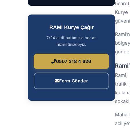
ticare
Kurye 
güveni
RAMİ Kurye Çağır
Rami’n
7/24 aktif hattımızla her an
bölgey
hizmetinizdeyiz.
gönder
0507 318 4 626
Rami’
Rami, 
Form Gönder
trafik
kullan
sokakla
Mahall
aciliy