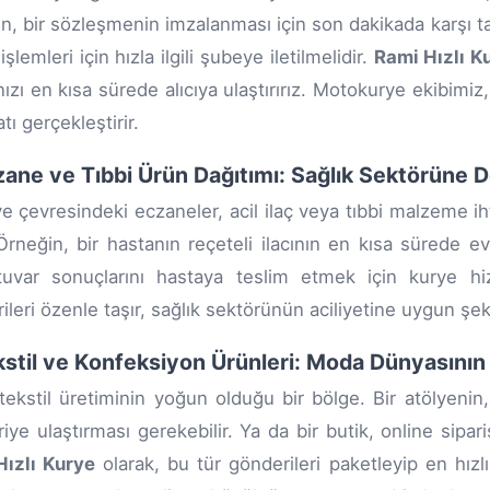
n, bir sözleşmenin imzalanması için son dakikada karşı tara
şlemleri için hızla ilgili şubeye iletilmelidir.
Rami Hızlı K
nızı en kısa sürede alıcıya ulaştırırız. Motokurye ekibimiz,
tı gerçekleştirir.
zane ve Tıbbi Ürün Dağıtımı: Sağlık Sektörüne 
e çevresindeki eczaneler, acil ilaç veya tıbbi malzeme i
 Örneğin, bir hastanın reçeteli ilacının en kısa sürede evi
tuvar sonuçlarını hastaya teslim etmek için kurye hi
ileri özenle taşır, sağlık sektörünün aciliyetine uygun şek
kstil ve Konfeksiyon Ürünleri: Moda Dünyasının H
tekstil üretiminin yoğun olduğu bir bölge. Bir atölyenin
iye ulaştırması gerekebilir. Ya da bir butik, online sipari
Hızlı Kurye
olarak, bu tür gönderileri paketleyip en hızlı 