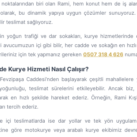
t noktalarından biri olan Rami, hem konut hem de iş alan
olarak, bu dinamik yapıya uygun çözümler sunuyoruz. Ö
lir teslimat sağlıyoruz.
in yoğun trafiği ve dar sokakları, kurye hizmetlerinde 
i avucumuzun içi gibi bilir, her cadde ve sokağın en hızlı 
ileriniz için tek yapmanız gereken
0507 318 4 626
numar
de Kurye Hizmeti Nasıl Çalışır?
Fevzipaşa Caddesi’nden başlayarak çeşitli mahallelere y
 yoğunluğu, teslimat sürelerini etkileyebilir. Ancak biz, b
arak en hızlı şekilde hareket ederiz. Örneğin, Rami K
rı tercih ederiz.
e içi teslimatlarda ise dar yollar ve tek yön uygulama
etine göre motokurye veya arabalı kurye ekibimiz devr