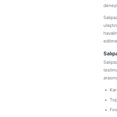
deneyi
Salıpa
ulaştı
havali
edilme
Salıp
Salıpa
teslim
arasınd
Kar
To
Fınd