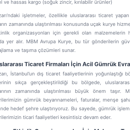
l ve hassas kargo (soğuk zincir, kırılabilir ürünler)
zarı’ndaki işletmeler, özellikle uluslararası ticaret yapa
arın zamanında ulaştırılması konusunda uçak kurye hizmet
inlik organizasyonları için gerekli olan malzemelerin h
da yer alır. MBM Avrupa Kurye, bu tür gönderilerin güv
jlama ve taşıma çözümleri sunar.
uslararası Ticaret Firmaları İçin Acil Gümrük Evra
zarı, İstanbul’un dış ticaret faaliyetlerinin yoğunlaştığı 
erinin sıkça gerçekleştirildiği bu bölgede, uluslarar
larının zamanında ulaştırılması büyük önem taşır. M
ilerimizin gümrük beyannameleri, faturalar, menşe şaha
inde hedef şehre ulaştırıyoruz. Bu sayede, gümrük işle
lerimizin ticari faaliyetleri kesintisiz devam eder.