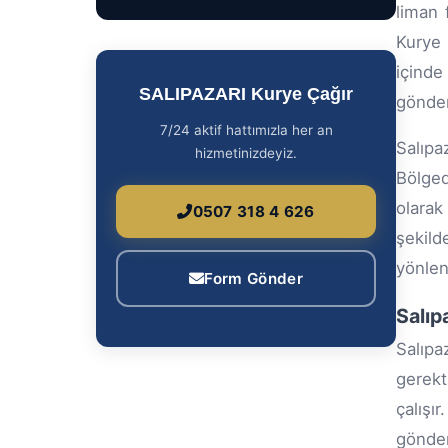
liman 
Kurye 
içinde
SALIPAZARI Kurye Çağır
gönder
7/24 aktif hattımızla her an
Salıpa
hizmetinizdeyiz.
Bölged
olarak
0507 318 4 626
şekild
yönlend
Form Gönder
Salıp
Salıpa
gerekt
çalışı
gönder