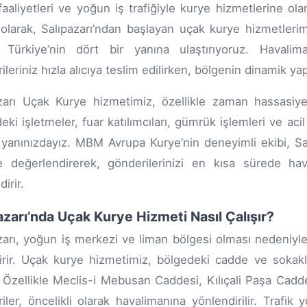
faaliyetleri ve yoğun iş trafiğiyle kurye hizmetlerine ol
olarak, Salıpazarı’ndan başlayan uçak kurye hizmetlerimi
 Türkiye’nin dört bir yanına ulaştırıyoruz. Havalima
ileriniz hızla alıcıya teslim edilirken, bölgenin dinamik 
zarı Uçak Kurye hizmetimiz, özellikle zaman hassasiyeti
eki işletmeler, fuar katılımcıları, gümrük işlemleri ve acil
 yanınızdayız. MBM Avrupa Kurye’nin deneyimli ekibi, Salı
e değerlendirerek, gönderilerinizi en kısa sürede ha
irir.
azarı’nda Uçak Kurye Hizmeti Nasıl Çalışır?
zarı, yoğun iş merkezi ve liman bölgesi olması nedeniyle
irir. Uçak kurye hizmetimiz, bölgedeki cadde ve sokak
r. Özellikle Meclis-i Mebusan Caddesi, Kılıçali Paşa Cad
iler, öncelikli olarak havalimanına yönlendirilir. Trafi