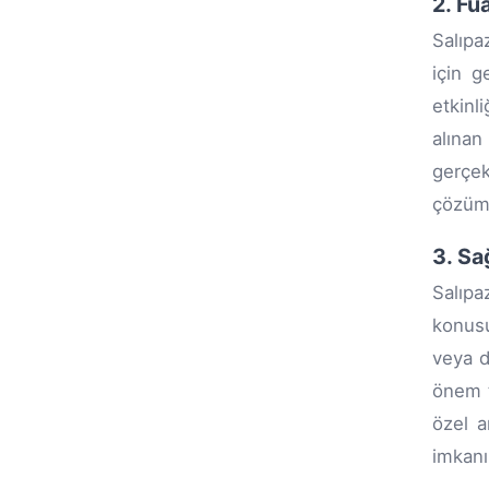
2. Fu
Salıpa
için g
etkinl
alınan
gerçek
çözüm
3. Sa
Salıpa
konusu
veya d
önem t
özel a
imkanı