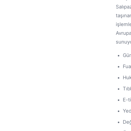
Salıpaz
taşına
işleml
Avrupa
sunuy
Güm
Fua
Huk
Tıb
E-t
Yed
Değ