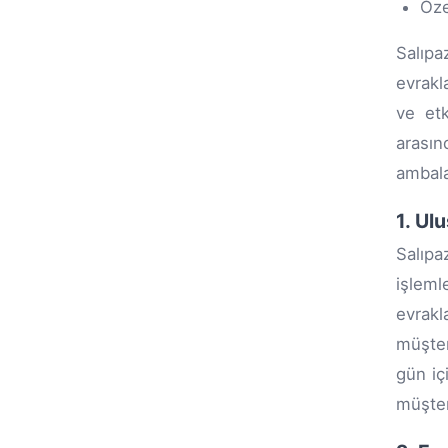
Öze
Salıpa
evrakl
ve etk
arasın
ambala
1. Ul
Salıpa
işleml
evrak
müşter
gün iç
müşteri