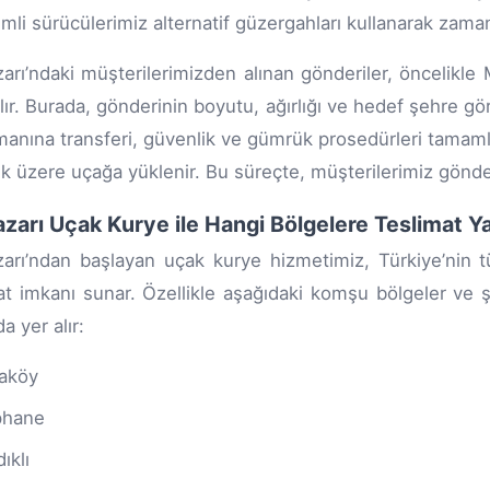
mli sürücülerimiz alternatif güzergahları kullanarak zama
zarı’ndaki müşterilerimizden alınan gönderiler, öncelik
rılır. Burada, gönderinin boyutu, ağırlığı ve hedef şehre g
manına transferi, güvenlik ve gümrük prosedürleri tamamla
k üzere uçağa yüklenir. Bu süreçte, müşterilerimiz gönderi
azarı Uçak Kurye ile Hangi Bölgelere Teslimat Ya
zarı’ndan başlayan uçak kurye hizmetimiz, Türkiye’nin t
at imkanı sunar. Özellikle aşağıdaki komşu bölgeler ve şe
a yer alır:
aköy
phane
ıklı