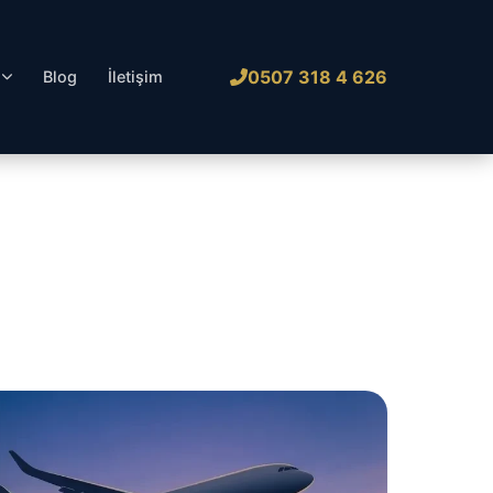
0507 318 4 626
l
Blog
İletişim