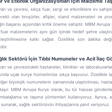
ar ve Etkinlik Organizasyonları İçin Malzeme Taş
zarı ve çevresi, sıkça fuar, sergi ve etkinliklere ev sahip
erekli olan broşürler, afişler, stand malzemeleri ve pr
iğin başarısı açısından kritik öneme sahiptir. MBM Avrupa
 fuar malzemelerini aynı gün içinde hedef şehre ulaştır
leştirilmesine katkı sağlar. Özellikle son dakika değişi
dür.
ğlık Sektörü İçin Tıbbi Numuneler ve Acil İlaç Gö
zarı ve çevresindeki hastaneler, klinikler ve laboratuvarlar
nda uçak kurye hizmetimize sıkça başvurur. Özellikle lab
iğer biyolojik numunelerin zamanında ulaştırılması, hastal
aşır. MBM Avrupa Kurye olarak, bu tür hassas gönderileri
mbalajlama ve taşıma yöntemleri kullanıyoruz. Ayrıca, ac
 sunarak, sağlık sektörünün ihtiyaçlarına yanıt veriyoruz.