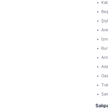
Kab
Beş
Şişl
Ank
İzm
Bur
Ant
Ada
Gaz
Tra
Sam
Salıp