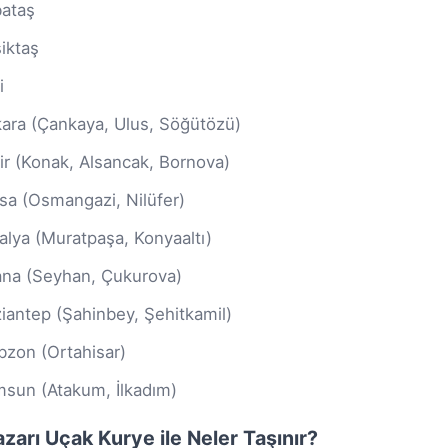
ataş
iktaş
i
ara (Çankaya, Ulus, Söğütözü)
ir (Konak, Alsancak, Bornova)
sa (Osmangazi, Nilüfer)
alya (Muratpaşa, Konyaaltı)
na (Seyhan, Çukurova)
iantep (Şahinbey, Şehitkamil)
bzon (Ortahisar)
sun (Atakum, İlkadım)
azarı Uçak Kurye ile Neler Taşınır?