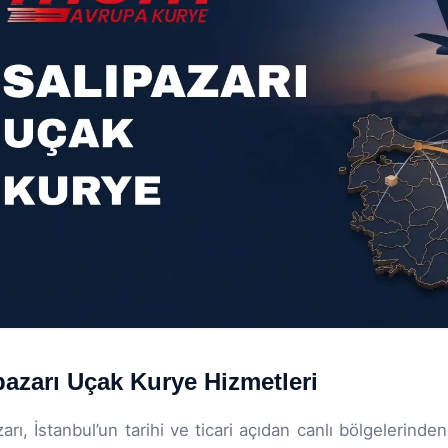
pazarı Uçak Kurye Hizmetleri
zarı, İstanbul’un tarihi ve ticari açıdan canlı bölgelerind