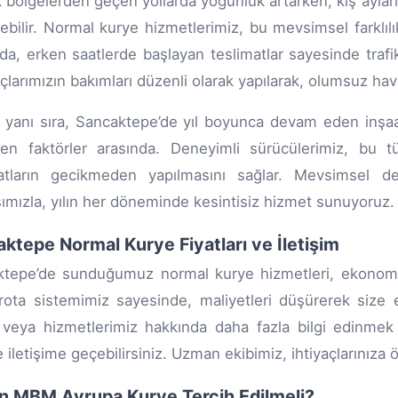
ik bölgelerden geçen yollarda yoğunluk artarken, kış ayları
yebilir. Normal kurye hizmetlerimiz, bu mevsimsel farklıl
nda, erken saatlerde başlayan teslimatlar sayesinde trafi
açlarımızın bakımları düzenli olarak yapılarak, olumsuz hava 
yanı sıra, Sancaktepe’de yıl boyunca devam eden inşaat 
yen faktörler arasında. Deneyimli sürücülerimiz, bu tür
matların gecikmeden yapılmasını sağlar. Mevsimsel d
şımızla, yılın her döneminde kesintisiz hizmet sunuyoruz.
ktepe Normal Kurye Fiyatları ve İletişim
tepe’de sunduğumuz normal kurye hizmetleri, ekonomik 
 rota sistemimiz sayesinde, maliyetleri düşürerek size 
veya hizmetlerimiz hakkında daha fazla bilgi edinmek
e iletişime geçebilirsiniz. Uzman ekibimiz, ihtiyaçlarınıza
n MBM Avrupa Kurye Tercih Edilmeli?