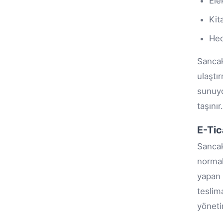
Ele
Kit
Hed
Sancak
ulaştı
sunuyo
taşınır.
E-Tic
Sancak
normal
yapan 
teslim
yönetim