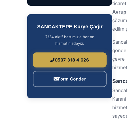
ticare
Avrup
çözüml
SANCAKTEPE Kurye Çağır
edilmi
7/24 aktif hattımızla her an
Sancak
hizmetinizdeyiz.
gönder
çevre
0507 318 4 626
hizmetl
Form Gönder
Sanca
Sancak
Karani
hizmet
sayede