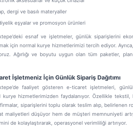
ktronik aksesuarlar ve küçük cihazlar
ap, dergi ve basılı materyaller
iyelik eşyalar ve promosyon ürünleri
tepe’deki esnaf ve işletmeler, günlük siparişlerini eko
rmak için normal kurye hizmetlerimizi tercih ediyor. Ayrıca
ruz. Ağırlığı ve boyutu uygun olan tüm paketler, plan
aret İşletmeniz İçin Günlük Sipariş Dağıtımı
tepe’de faaliyet gösteren e-ticaret işletmeleri, günlük
 kurye hizmetlerimizden faydalanıyor. Özellikle tekstil,
firmalar, siparişlerini toplu olarak teslim alıp, belirlene
at maliyetleri düşüyor hem de müşteri memnuniyeti artıyo
ini de kolaylaştırarak, operasyonel verimliliği artırıyor.