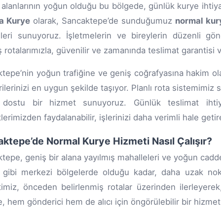
t alanlarının yoğun olduğu bu bölgede, günlük kurye ihtiyaç
a Kurye
olarak, Sancaktepe’de sunduğumuz
normal kur
eri sunuyoruz. İşletmelerin ve bireylerin düzenli gönd
ş rotalarımızla, güvenilir ve zamanında teslimat garantisi 
tepe’nin yoğun trafiğine ve geniş coğrafyasına hakim ola
ilerinizi en uygun şekilde taşıyor. Planlı rota sistemimi
 dostu bir hizmet sunuyoruz. Günlük teslimat ihtiy
erimizden faydalanabilir, işlerinizi daha verimli hale getire
ktepe’de Normal Kurye Hizmeti Nasıl Çalışır?
tepe, geniş bir alana yayılmış mahalleleri ve yoğun cadde t
 gibi merkezi bölgelerde olduğu kadar, daha uzak nok
imiz, önceden belirlenmiş rotalar üzerinden ilerleyerek
, hem gönderici hem de alıcı için öngörülebilir bir hizmet