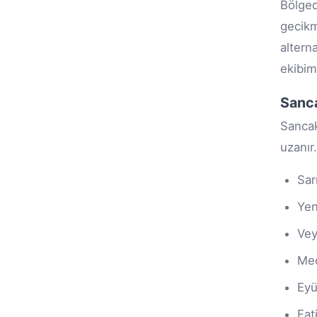
Bölged
gecikm
altern
ekibim
Sanca
Sancak
uzanır.
Sar
Yen
Vey
Mec
Eyü
Fat