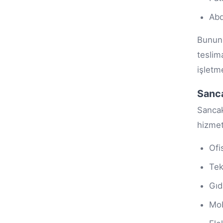
Abd
Bunun
teslim
işletm
Sanca
Sanca
hizmet
Ofi
Tek
Gıd
Mob