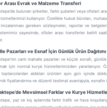
er Arası Evrak ve Malzeme Transferi
tepe’de bulunan şirketler, farklı şubeleri veya ofisleri a
hizmetlerimizi kullanıyor. Özellikle hukuk büroları, muhase
 imzalanması gereken sözleşmeler, raporlar ve belgeleri g
istemimiz sayesinde, ofisler arası transferler belirli sa
r.
le Pazarları ve Esnaf İçin Günlük Ürün Dağıtımı
tepe’nin canlı mahalle pazarları ve küçük esnafı, günlük o
rmak için normal kurye hizmetlerimizden yararlanıyor. Öz
 toptancılardan aldıkları ürünleri aynı gün içinde dükka
ik fiyatlandırma ve düzenli teslimat avantajıyla, esnafın 
ktepe’de Mevsimsel Farklar ve Kurye Hizmetle
tepe, yaz ve kış aylarında farklı trafik ve hava koşullarıyl