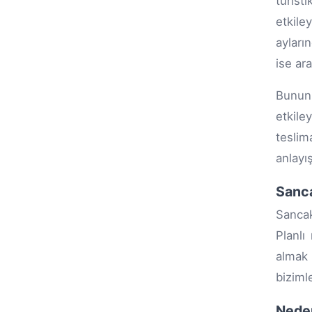
turist
etkile
ayları
ise ar
Bunun 
etkile
tesli
anlayı
Sanca
Sancak
Planlı
almak 
biziml
Nede