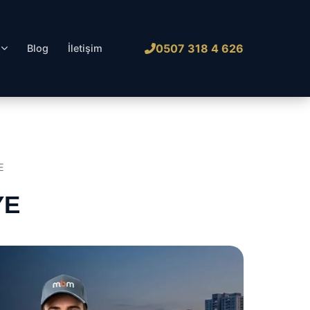
0507 318 4 626
l
Blog
İletişim
E
YE