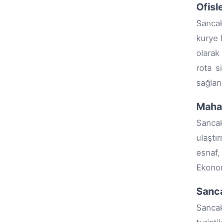
Ofisl
Sancak
kurye 
olarak
rota s
sağlanı
Mahal
Sancak
ulaştı
esnaf,
Ekonom
Sanca
Sancak