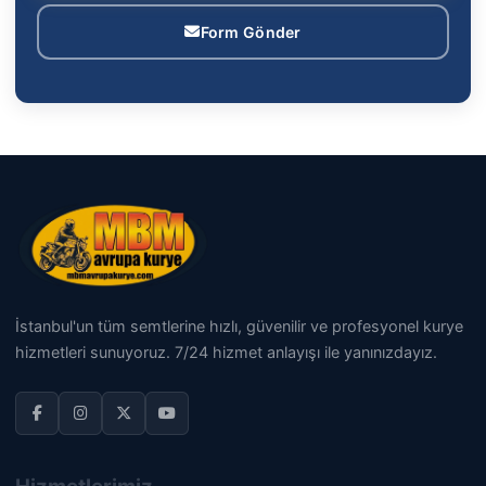
Form Gönder
İstanbul'un tüm semtlerine hızlı, güvenilir ve profesyonel kurye
hizmetleri sunuyoruz. 7/24 hizmet anlayışı ile yanınızdayız.