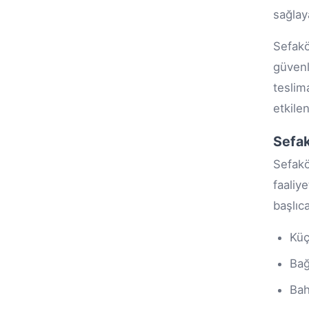
sağlay
Sefak
güvenl
teslim
etkile
Sefak
Sefakö
faaliy
başlıc
Kü
Bağ
Bah