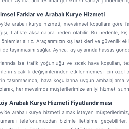
i eder. Ayrıca, acil teslimat gerektiren sanayi gönderiler
msel Farklar ve Arabalı Kurye Hizmeti
y’de arabalı kurye hizmeti, mevsimsel koşullara göre far
ğışı, trafikte aksamalara neden olabilir. Bu nedenle, k
 önlemler alırız. Araçlarımızın kış lastikleri ve güvenlik e
kilde taşınmasını sağlar. Ayrıca, kış aylarında hassas gönd
larında ise trafik yoğunluğu ve sıcak hava koşulları, te
ilerin sıcaklık değişimlerinden etkilenmemesi için özel ö
rin taşınmasında, hava koşullarına uygun ambalajlama 
olarak, her mevsimde müşterilerimize en iyi hizmeti sunmak
öy Arabalı Kurye Hizmeti Fiyatlandırması
y’de arabalı kurye hizmeti almak isteyen müşterilerimiz, f
maralı telefonumuzdan bizimle iletişime geçebilirler. 