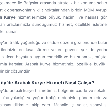
ekmece ile Bağcılar arasında stratejik bir konuma sahi
istik operasyonların kilit noktalarından biridir. MBM Avr
lı Kurye
hizmetlerimizle büyük, hacimli ve hassas gönde
an araçlarımızla sunduğumuz hizmet, özellikle işletmele
er sunar.
y’ün trafik yoğunluğu ve cadde düzeni göz önünde bulund
ilerinizin en kısa sürede ve en güvenli şekilde yeri
in ticari hayatına uygun esneklik ve hız sunarak, müşterile
ımla karşılar. Arabalı kurye hizmetimiz, özellikle büyük
lir bir çözümdür.
öy’de Arabalı Kurye Hizmeti Nasıl Çalışır?
y’de arabalı kurye hizmetimiz, bölgenin cadde ve sokak y
lu’na yakınlığı ve yoğun trafiği nedeniyle, gönderilerin 
 akışını dikkatle takip eder. Mahalle içi yollar, sanayi 