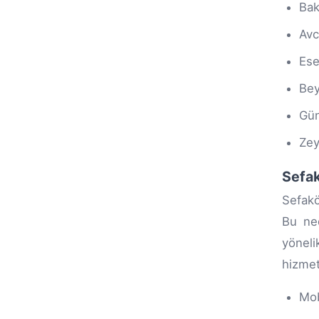
Bak
Avc
Ese
Bey
Gü
Zey
Sefak
Sefakö
Bu ned
yöneli
hizmet
Mob