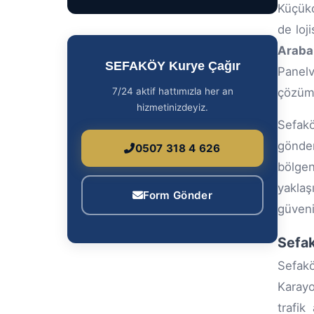
Küçükç
de loj
Araba
SEFAKÖY Kurye Çağır
Panelv
7/24 aktif hattımızla her an
çözüml
hizmetinizdeyiz.
Sefakö
gönder
0507 318 4 626
bölgen
yaklaş
Form Gönder
güveni
Sefak
Sefakö
Karayo
trafik