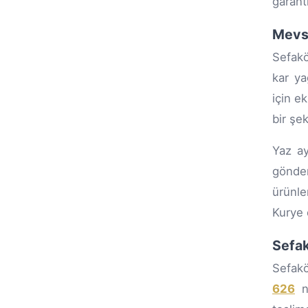
garant
Mevsi
Sefakö
kar ya
için ek
bir şe
Yaz ay
gönder
ürünle
Kurye 
Sefak
Sefakö
626
nu