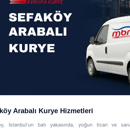
köy Arabalı Kurye Hizmetleri
y, İstanbul'un batı yakasında, yoğun ticari ve sanay