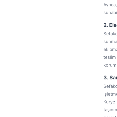
Ayrıc
sunabi
2. El
Sefakö
sunmak
ekipma
teslim
koruma
3. Sa
Sefakö
işletm
Kurye 
taşınm