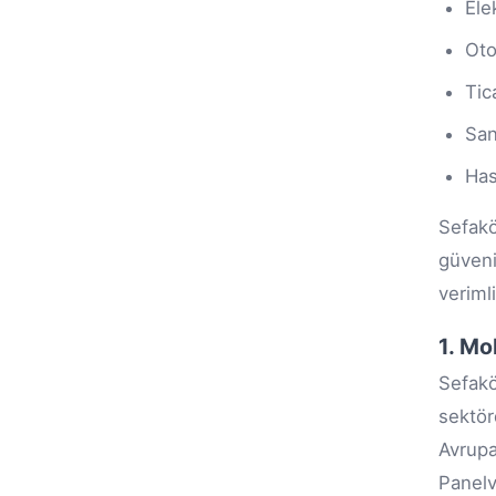
Ele
Oto
Tic
San
Has
Sefakö
güveni
verimli
1. Mo
Sefakö
sektör
Avrupa
Panelv