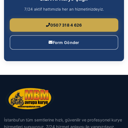
7/24 aktif hattımızla her an hizmetinizdeyiz.
0507 318 4 626
Form Gönder
İstanbul'un tüm semtlerine hızlı, güvenilir ve profesyonel kurye
hizmetleri sunuyoruz. 7/24 hizmet anlayışı ile yanınızdayız.