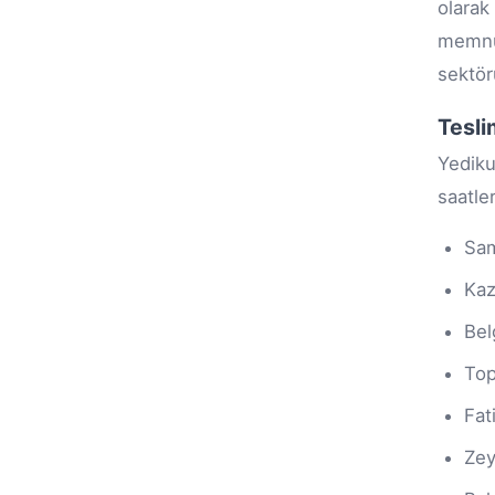
olarak
memnun
sektör
Tesli
Yediku
saatle
Sa
Kaz
Bel
Top
Fat
Zey