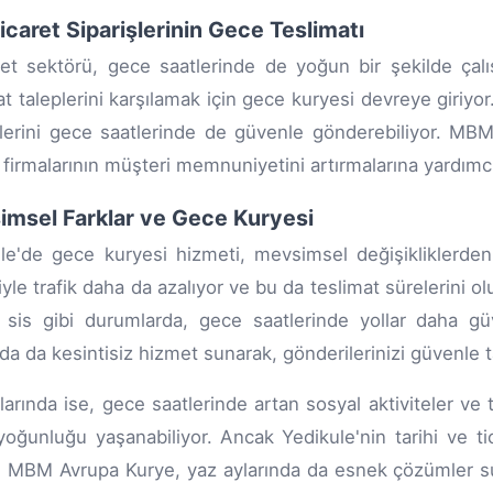
ticaret Siparişlerinin Gece Teslimatı
ret sektörü, gece saatlerinde de yoğun bir şekilde ça
at taleplerini karşılamak için gece kuryesi devreye giriyor
şlerini gece saatlerinde de güvenle gönderebiliyor. MB
t firmalarının müşteri memnuniyetini artırmalarına yardımcı
msel Farklar ve Gece Kuryesi
le'de gece kuryesi hizmeti, mevsimsel değişikliklerden 
yle trafik daha da azalıyor ve bu da teslimat sürelerini ol
sis gibi durumlarda, gece saatlerinde yollar daha gü
nda da kesintisiz hizmet sunarak, gönderilerinizi güvenle t
larında ise, gece saatlerinde artan sosyal aktiviteler ve t
 yoğunluğu yaşanabiliyor. Ancak Yedikule'nin tarihi ve t
. MBM Avrupa Kurye, yaz aylarında da esnek çözümler suna