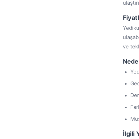
ulaştır
Fiyat
Yedik
ulaşab
ve tek
Nede
Yed
Gec
Den
Far
Müş
İlgil