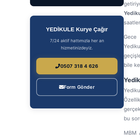
getiri
Yedik
saatle
YEDİKULE Kurye Çağır
Gece k
7/24 aktif hattımızla her an
Yedik
hizmetinizdeyiz.
geçişl
bile k
0507 318 4 626
Yedik
Form Gönder
Yediku
Özelli
gerçek
bu sor
MBM Av