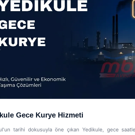
kule Gece Kurye Hizmeti
ul'un tarihi dokusuyla öne çıkan Yedikule, gece saatle