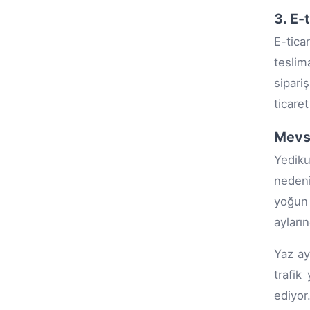
3. E-
E-tica
teslim
sipari
ticare
Mevsi
Yediku
nedeni
yoğun 
ayları
Yaz ay
trafik
ediyor