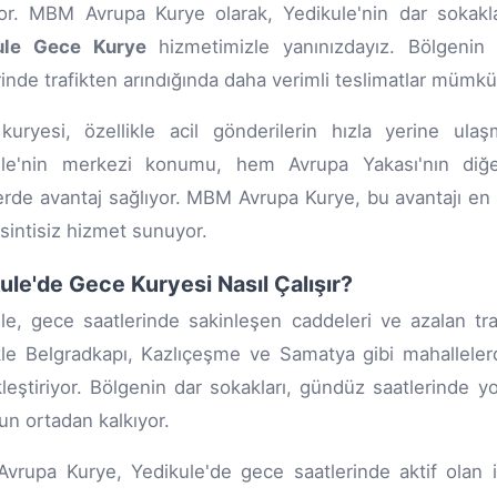
yor. MBM Avrupa Kurye olarak, Yedikule'nin dar sokak
ule Gece Kurye
hizmetimizle yanınızdayız. Bölgenin t
rinde trafikten arındığında daha verimli teslimatlar mümkü
uryesi, özellikle acil gönderilerin hızla yerine ula
ule'nin merkezi konumu, hem Avrupa Yakası'nın diğ
erde avantaj sağlıyor. MBM Avrupa Kurye, bu avantajı en 
esintisiz hizmet sunuyor.
ule'de Gece Kuryesi Nasıl Çalışır?
le, gece saatlerinde sakinleşen caddeleri ve azalan traf
kle Belgradkapı, Kazlıçeşme ve Samatya gibi mahallelerd
leştiriyor. Bölgenin dar sokakları, gündüz saatlerinde yo
un ortadan kalkıyor.
rupa Kurye, Yedikule'de gece saatlerinde aktif olan işl