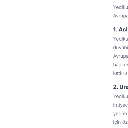
Yediku
Avrupa
1. Ac
Yediku
duyabi
Avrupa
bağıms
katkı s
2. Ür
Yediku
ihtiya
yerine
için ö