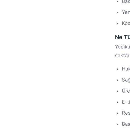
Bak
Yen
Koc
Ne Tü
Yediku
sektör
Huk
Sağ
Üre
E-t
Res
Bas