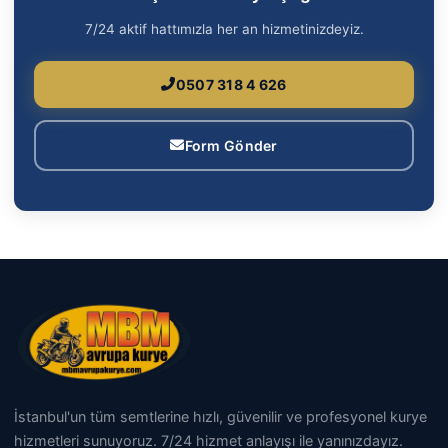
7/24 aktif hattımızla her an hizmetinizdeyiz.
0507 318 4 626
Form Gönder
İstanbul'un tüm semtlerine hızlı, güvenilir ve profesyonel kurye
hizmetleri sunuyoruz. 7/24 hizmet anlayışı ile yanınızdayız.