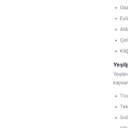
Ga
Eyü
Ali
Çel
Kâğ
Yeşil
Yeşilp
kapsam
Tic
Tek
Gıd