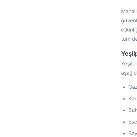
Mahall
güvenl
etkinl
tüm de
Yeşil
Yeşilp
aşağıd
Gaz
Kar
Sul
Ese
Ba