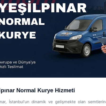
lpınar Normal Kurye Hizmeti
ınar, İstanbul'un dinamik ve gelişmekte olan semtler