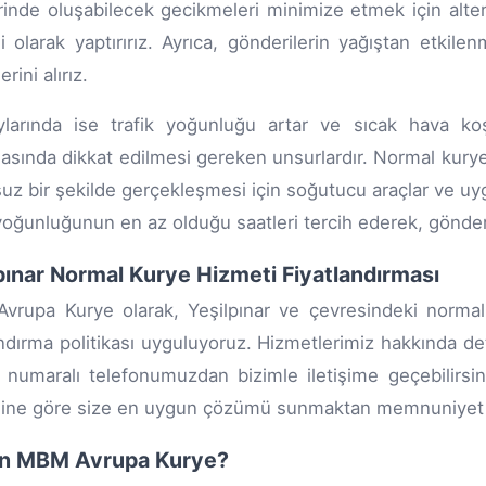
rinde oluşabilecek gecikmeleri minimize etmek için alternat
i olarak yaptırırız. Ayrıca, gönderilerin yağıştan etki
rini alırız.
larında ise trafik yoğunluğu artar ve sıcak hava koşu
asında dikkat edilmesi gereken unsurlardır. Normal kurye
uz bir şekilde gerçekleşmesi için soğutucu araçlar ve uyg
 yoğunluğunun en az olduğu saatleri tercih ederek, gönderile
pınar Normal Kurye Hizmeti Fiyatlandırması
rupa Kurye olarak, Yeşilpınar ve çevresindeki normal
andırma politikası uyguluyoruz. Hizmetlerimiz hakkında detay
numaralı telefonumuzdan bizimle iletişime geçebilirsi
sine göre size en uygun çözümü sunmaktan memnuniyet 
n MBM Avrupa Kurye?