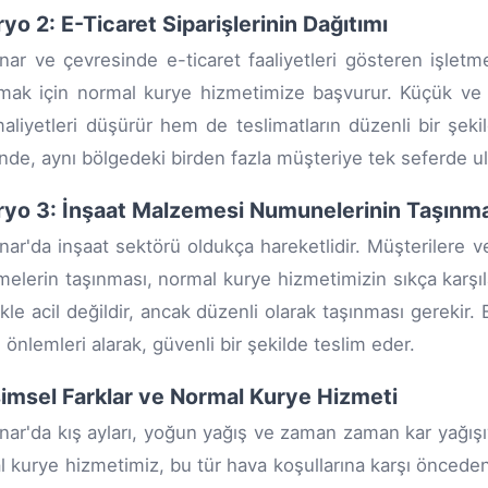
yo 2: E-Ticaret Siparişlerinin Dağıtımı
ınar ve çevresinde e-ticaret faaliyetleri gösteren işletme
rmak için normal kurye hizmetimize başvurur. Küçük ve or
liyetleri düşürür hem de teslimatların düzenli bir şekil
nde, aynı bölgedeki birden fazla müşteriye tek seferde ulaş
yo 3: İnşaat Malzemesi Numunelerinin Taşınm
ınar'da inşaat sektörü oldukça hareketlidir. Müşterilere
elerin taşınması, normal kurye hizmetimizin sıkça karşıla
ikle acil değildir, ancak düzenli olarak taşınması gereki
i önlemleri alarak, güvenli bir şekilde teslim eder.
msel Farklar ve Normal Kurye Hizmeti
ınar'da kış ayları, yoğun yağış ve zaman zaman kar yağışıyla
 kurye hizmetimiz, bu tür hava koşullarına karşı önceden ha