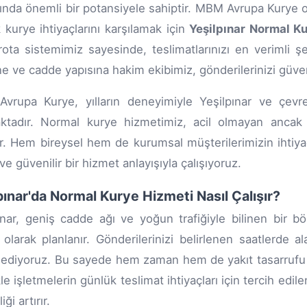
rında önemli bir potansiyele sahiptir. MBM Avrupa Kurye o
 kurye ihtiyaçlarını karşılamak için
Yeşilpınar Normal K
 rota sistemimiz sayesinde, teslimatlarınızı en verimli ş
ine ve cadde yapısına hakim ekibimiz, gönderilerinizi güven
rupa Kurye, yılların deneyimiyle Yeşilpınar ve çevre
tadır. Normal kurye hizmetimiz, acil olmayan ancak d
ir. Hem bireysel hem de kurumsal müşterilerimizin ihtiy
ve güvenilir bir hizmet anlayışıyla çalışıyoruz.
pınar'da Normal Kurye Hizmeti Nasıl Çalışır?
ınar, geniş cadde ağı ve yoğun trafiğiyle bilinen bir b
olarak planlanır. Gönderilerinizi belirlenen saatlerde a
 ediyoruz. Bu sayede hem zaman hem de yakıt tasarrufu
kle işletmelerin günlük teslimat ihtiyaçları için tercih ed
iği artırır.