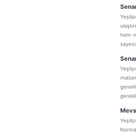
Senar
Yeşilp
ulaştı
hem ma
sayesi
Senar
Yeşilp
malzem
genell
gerekl
Mevsi
Yeşilp
Normal