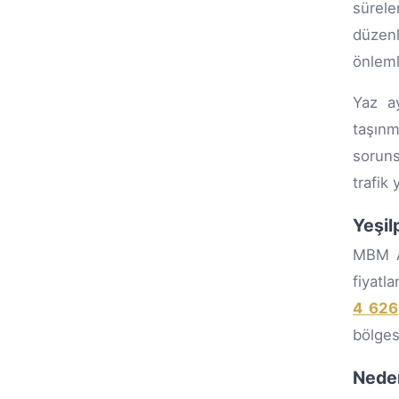
sürele
düzenl
önlemle
Yaz ay
taşınm
soruns
trafik
Yeşil
MBM Av
fiyatl
4 626
bölge
Nede