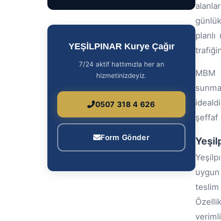
alanla
günlük
planlı
YEŞİLPINAR Kurye Çağır
trafiğ
7/24 aktif hattımızla her an
MBM Av
hizmetinizdeyiz.
sunmak
ideald
0507 318 4 626
şeffaf 
Form Gönder
Yeşil
Yeşilp
uygun 
teslim
Özelli
verimlil