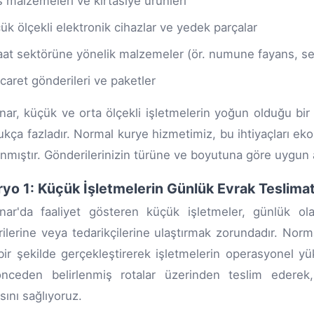
s malzemeleri ve kırtasiye ürünleri
ük ölçekli elektronik cihazlar ve yedek parçalar
aat sektörüne yönelik malzemeler (ör. numune fayans, s
icaret gönderileri ve paketler
ınar, küçük ve orta ölçekli işletmelerin yoğun olduğu bir 
ukça fazladır. Normal kurye hizmetimiz, bu ihtiyaçları eko
anmıştır. Gönderilerinizin türüne ve boyutuna göre uygun 
yo 1: Küçük İşletmelerin Günlük Evrak Teslimat
ınar'da faaliyet gösteren küçük işletmeler, günlük ol
ilerine veya tedarikçilerine ulaştırmak zorundadır. Norma
 bir şekilde gerçekleştirerek işletmelerin operasyonel yük
 önceden belirlenmiş rotalar üzerinden teslim ederek
ını sağlıyoruz.