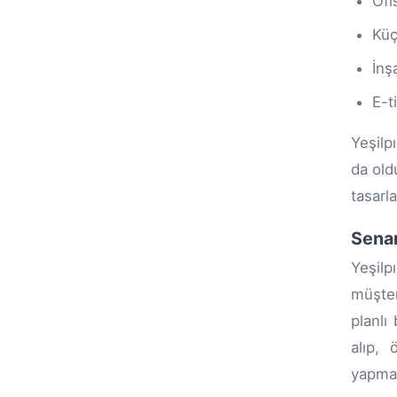
Ofi
Küç
İnş
E-t
Yeşilp
da old
tasarl
Senar
Yeşilp
müşter
planlı
alıp,
yapmas